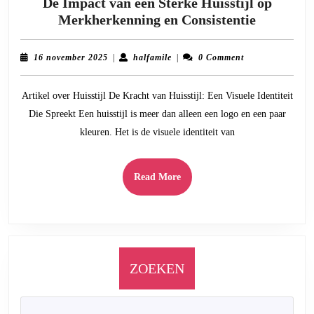
De Impact van een Sterke Huisstijl op
De
Merkherkenning en Consistentie
Impact
van
16
halfamile
16 november 2025
|
halfamile
|
0 Comment
een
november
2025
Sterke
Artikel over Huisstijl De Kracht van Huisstijl: Een Visuele Identiteit
Huisstijl
Die Spreekt Een huisstijl is meer dan alleen een logo en een paar
op
kleuren. Het is de visuele identiteit van
Merkherk
en
Consisten
Read
Read More
More
ZOEKEN