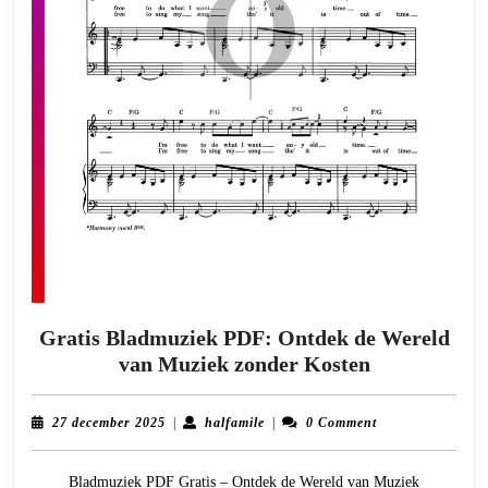
Gratis Bladmuziek PDF: Ontdek de Wereld
Gratis
van Muziek zonder Kosten
Bladmuziek
PDF:
27
halfamile
27 december 2025
|
halfamile
|
0 Comment
Ontdek
december
2025
de
Bladmuziek PDF Gratis – Ontdek de Wereld van Muziek