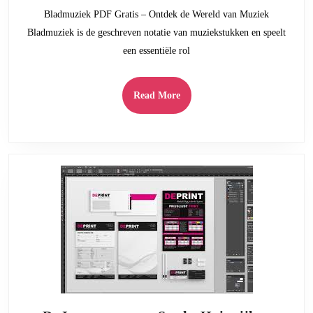
Wereld
Bladmuziek PDF Gratis – Ontdek de Wereld van Muziek
van
Bladmuziek is de geschreven notatie van muziekstukken en speelt
Muziek
een essentiële rol
zonder
Kosten
Read
Read More
More