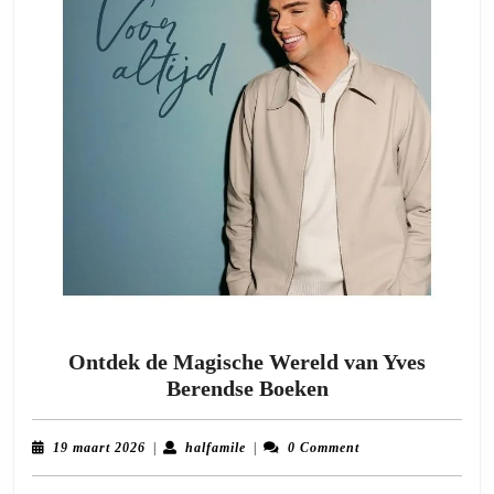
Ontdek de Magische Wereld van Yves
Ontdek
Berendse Boeken
de
Magische
19
halfamile
19 maart 2026
|
halfamile
|
0 Comment
Wereld
maart
2026
van