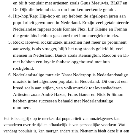
en blijft populair met artiesten zoals Guus Meeuwis, BLØF en
De Dijk die bekend staan om hun kenmerkende geluid.
Hip-hop/Rap: Hip-hop en rap hebben de afgelopen jaren aan
populariteit gewonnen in Nederland. Er zijn veel getalenteerde
Nederlandse rappers zoals Ronnie Flex, Lil’ Kleine en Frenna
die grote hits hebben gescoord met hun energieke tracks.
Rock: Hoewel rockmuziek misschien niet meer zo prominent
aanwezig is als vroeger, blijft het nog steeds geliefd bij veel
mensen in Nederland. Bands zoals Kensington, Racoon en Di-
rect hebben een loyale fanbase opgebouwd met hun
rockgeluid.
Nederlandstalige muziek: Naast Nederpop is Nederlandstalige
muziek in het algemeen populair in Nederland. Dit omvat een
breed scala aan stijlen, van volksmuziek tot levensliederen.
Artiesten zoals André Hazes, Frans Bauer en Nick & Simon
hebben grote successen behaald met Nederlandstalige
nummers.
Het is belangrijk op te merken dat populariteit van muziekgenres kan
veranderen over de tijd en afhankelijk is van persoonlijke voorkeur. Wat
vandaag populair is, kan morgen anders zijn. Niettemin biedt deze lijst een