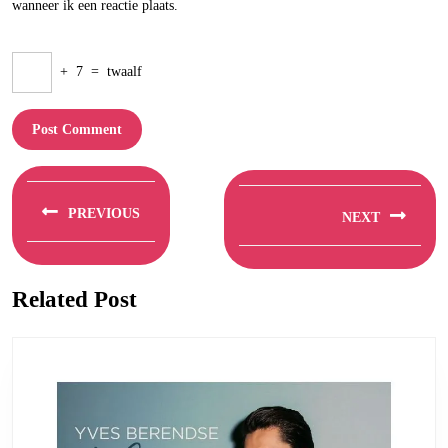
wanneer ik een reactie plaats.
+
7
=
twaalf
Berichtnavigatie
PREVIOUS
NEXT
Previous
Next
post:
post:
Related Post