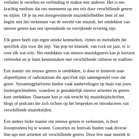
verhalen te vertellen en verbinding te maken met anderen. Het is een
krachtig medium dat ons meeneemt op een reis door verschillende genres
en stijlen. Of je nu een doorgewinterde muziekliefhebber bent of net
begint met het verkennen van de wereld van muziek, het ontdekken van
nieuwe genres kan een opwindende en verrijkende ervaring zijn.
Elk genre heeft zijn eigen unieke kenmerken, ritmes en melodieën die
specifiek zijn voor die stijl. Van pop tot klassiek, van rock tot jazz, er is
voor elk wat wils. Het ontdekken van nieuwe muziekgenres kan je horizon
verbreden en je laten kennismaken met verschillende culturen en tradities.
Een manier om nieuwe genres te ontdekken, is door te luisteren naar
afspeellijsten of radiostations die specifiek zijn samengesteld voor dat
genre. Streamingplatforms bieden vaak aanbevelingen op basis van jouw
luistergeschiedenis, waardoor je gemakkelijk nieuwe artiesten en genres
kunt ontdekken. Daarnaast kun je ook terecht bij muziektijdschriften,
blogs of podcasts die zich richten op het bespreken en introduceren van
verschillende muziekstijlen.
Een andere leuke manier om nieuwe genres te verkennen, is door
liveoptredens bij te wonen. Concerten en festivals bieden vaak diverse
line-ups met artiesten uit verschillende genres. Door live naar muziek te