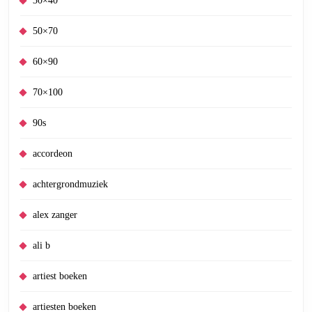
30×40
50×70
60×90
70×100
90s
accordeon
achtergrondmuziek
alex zanger
ali b
artiest boeken
artiesten boeken