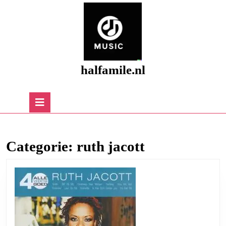
Skip
to
content
Skip
to
content
halfamile.nl
Open
Button
Categorie:
ruth jacott