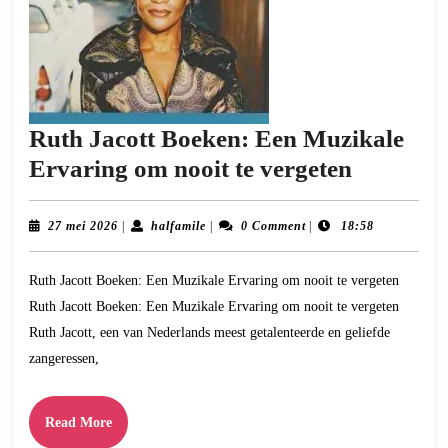
Ruth Jacott Boeken: Een Muzikale
Ruth
Ervaring om nooit te vergeten
Jacott
Boeken:
27
halfamile
27 mei 2026
|
halfamile
|
0 Comment
|
18:58
mei
Een
2026
Ruth Jacott Boeken: Een Muzikale Ervaring om nooit te vergeten
Muzikal
Ruth Jacott Boeken: Een Muzikale Ervaring om nooit te vergeten
Ervarin
Ruth Jacott, een van Nederlands meest getalenteerde en geliefde
om
zangeressen,
nooit
te
Read
Read More
vergeten
More