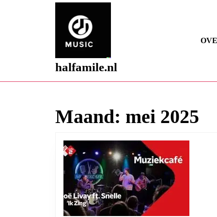
Skip
to
content
Skip
OVE
to
content
halfamile.nl
Maand:
mei 2025