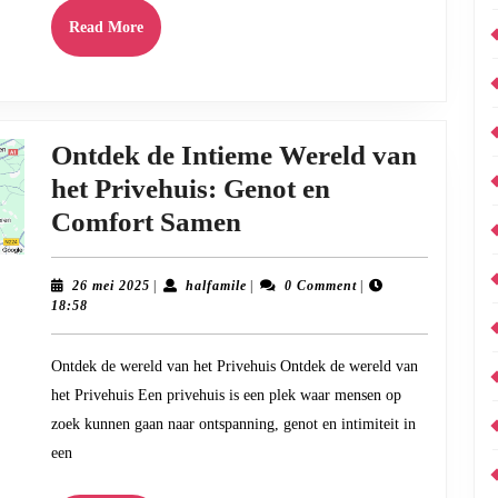
Read
Read More
More
Ontdek de Intieme Wereld van
het Privehuis: Genot en
Ontdek
Comfort Samen
de
Intieme
26
halfamile
26 mei 2025
|
halfamile
|
0 Comment
|
mei
18:58
Wereld
2025
van
Ontdek de wereld van het Privehuis Ontdek de wereld van
het
het Privehuis Een privehuis is een plek waar mensen op
Privehuis:
zoek kunnen gaan naar ontspanning, genot en intimiteit in
Genot
een
en