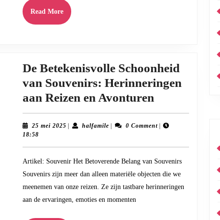
Comfort
Read
Read More
More
Samen
De Betekenisvolle Schoonheid
van Souvenirs: Herinneringen
De
aan Reizen en Avonturen
Betekenisvol
Schoonheid
25
halfamile
25 mei 2025
|
halfamile
|
0 Comment
|
mei
18:58
van
2025
Souvenirs:
Artikel: Souvenir Het Betoverende Belang van Souvenirs
Herinnering
Souvenirs zijn meer dan alleen materiële objecten die we
aan
meenemen van onze reizen. Ze zijn tastbare herinneringen
Reizen
aan de ervaringen, emoties en momenten
en