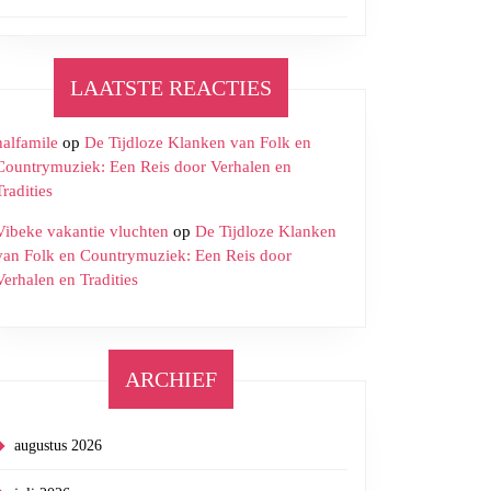
LAATSTE REACTIES
robe
halfamile
op
De Tijdloze Klanken van Folk en
ial
Countrymuziek: Een Reis door Verhalen en
Tradities
Vibeke vakantie vluchten
op
De Tijdloze Klanken
van Folk en Countrymuziek: Een Reis door
Verhalen en Tradities
ARCHIEF
augustus 2026