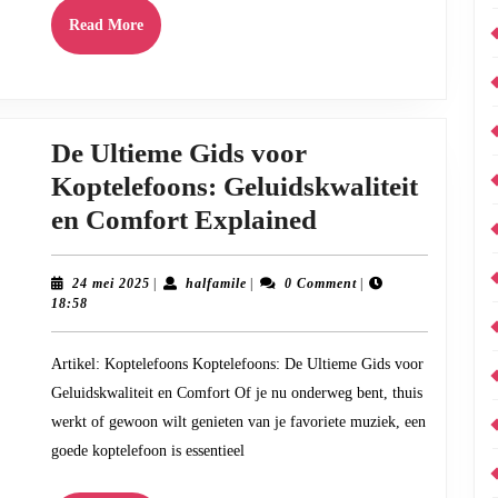
Avonturen
Read
Read More
More
De Ultieme Gids voor
Koptelefoons: Geluidskwaliteit
De
en Comfort Explained
Ultieme
Gids
24
halfamile
24 mei 2025
|
halfamile
|
0 Comment
|
mei
18:58
voor
2025
Koptelefoons:
Artikel: Koptelefoons Koptelefoons: De Ultieme Gids voor
Geluidskwalite
Geluidskwaliteit en Comfort Of je nu onderweg bent, thuis
en
werkt of gewoon wilt genieten van je favoriete muziek, een
Comfort
goede koptelefoon is essentieel
Explained