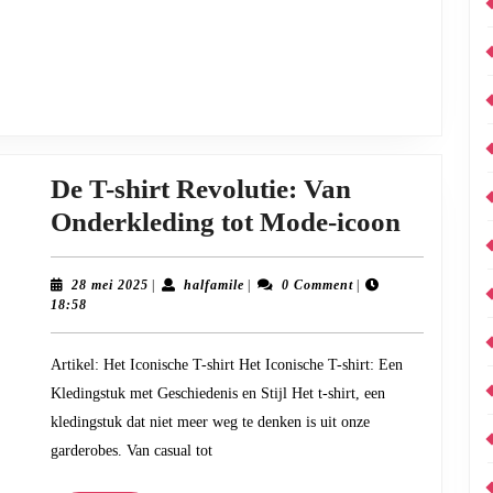
n:
De T-shirt Revolutie: Van
De
Onderkleding tot Mode-icoon
T-
shirt
28
halfamile
28 mei 2025
|
halfamile
|
0 Comment
|
mei
18:58
Revolut
2025
Van
Artikel: Het Iconische T-shirt Het Iconische T-shirt: Een
Onderk
Kledingstuk met Geschiedenis en Stijl Het t-shirt, een
tot
kledingstuk dat niet meer weg te denken is uit onze
Mode-
garderobes. Van casual tot
icoon