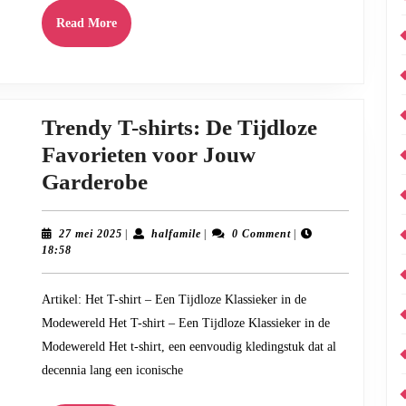
Read
Read More
More
Trendy T-shirts: De Tijdloze
Favorieten voor Jouw
Trendy
Garderobe
T-
shirts:
27
halfamile
27 mei 2025
|
halfamile
|
0 Comment
|
mei
18:58
De
2025
Tijdloze
Artikel: Het T-shirt – Een Tijdloze Klassieker in de
Favorieten
Modewereld Het T-shirt – Een Tijdloze Klassieker in de
voor
Modewereld Het t-shirt, een eenvoudig kledingstuk dat al
Jouw
decennia lang een iconische
Garderobe