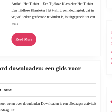
het
Artikel: Het T-shirt – Een Tijdloze Klassieker Het T-shirt –
T-
Een Tijdloze Klassieker Het t-shirt, een kledingstuk dat in
shirt:
vrijwel iedere garderobe te vinden is, is uitgegroeid tot een
Een
ware
Garde
Essent
Read
Read More
More
oord downloaden: een gids voor
18:58
moet weten over downloaden Downloaden is een alledaagse activiteit
rd
andaag. Of