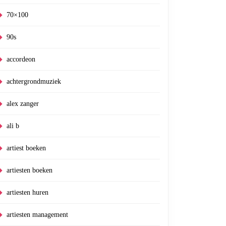
70×100
90s
accordeon
achtergrondmuziek
alex zanger
ali b
artiest boeken
artiesten boeken
it
artiesten huren
artiesten management