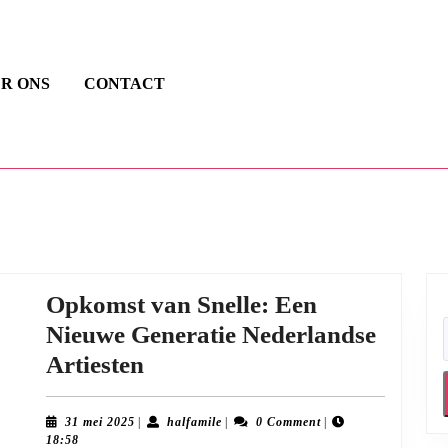
R ONS
CONTACT
Opkomst van Snelle: Een
Nieuwe Generatie Nederlandse
Opkomst
Artiesten
van
Snelle:
31
halfamile
31 mei 2025
|
halfamile
|
0 Comment
|
mei
18:58