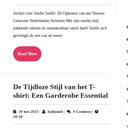
Een
2025
Nieuwe
Artikel over Snelle Snelle: De Opkomst van een Nieuwe
Generatie
Generatie Nederlandse Artiesten Met zijn unieke stijl,
Nederlandse
pakkende teksten en onmiskenbaar talent heeft Snelle zich
Artiesten
gevestigd als een van de meest
Read
Read More
More
De Tijdloze Stijl van het T-
De
shirt: Een Garderobe Essential
Tijdlo
Stijl
30
halfamile
30 mei 2025
|
halfamile
|
0 Comment
|
mei
18:58
van
2025