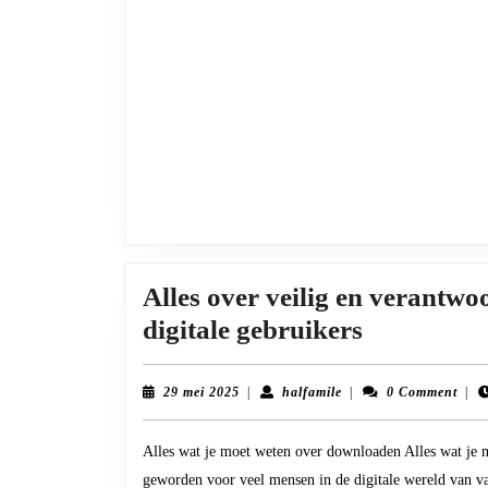
Alles over veilig en verantw
Alles
digitale gebruikers
over
veilig
29
halfamile
29 mei 2025
|
halfamile
|
0 Comment
|
mei
en
2025
Alles wat je moet weten over downloaden Alles wat je 
verantwoo
geworden voor veel mensen in de digitale wereld van v