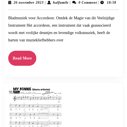
Melodieuz
26
halfamile
26 november 2023
|
halfamile
|
0 Comment
|
18:58
november
Wereld
2023
Bladmuziek voor Accordeon: Ontdek de Magie van dit Veelzijdige
van
Instrument Het accordeon, een instrument dat vaak geassocieerd
Bladmuzi
wordt met vrolijke deuntjes en levendige volksmuziek, heeft de
voor
harten van muziekliefhebbers over
Accordeo
Read
Read More
More