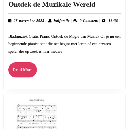
Gratis
Ontdek de Muzikale Wereld
Bladmuzie
voor
28
halfamile
28 november 2023
|
halfamile
|
0 Comment
|
18:58
november
Piano:
2023
Bladmuziek Gratis Piano: Ontdek de Magie van Muziek Of je nu een
Ontdek
beginnende pianist bent die net begint met leren of een ervaren
de
speler die op zoek is naar nieuwe
Muzikale
Wereld
Read
Read More
More