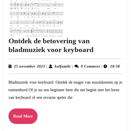
Ontdek de betovering van
Ontdek
bladmuziek voor keyboard
de
betovering
25
halfamile
25 november 2023
|
halfamile
|
0 Comment
|
18:58
november
van
2023
Bladmuziek voor keyboard: Ontdek de magie van muzieknoten op je
bladmuziek
toetsenbord Of je nu een beginner bent die net begint met het leren
voor
van keyboard of een ervaren speler die
keyboard
Read
Read More
More