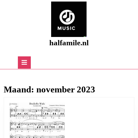
Skip
to
content
Skip
to
content
halfamile.nl
Open
Button
Maand:
november 2023