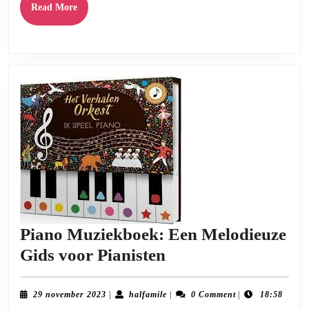
Read
Read More
More
Piano Muziekboek: Een Melodieuze
Piano
Gids voor Pianisten
Muziekboek:
Een
29
halfamile
29 november 2023
|
halfamile
|
0 Comment
|
18:58
november