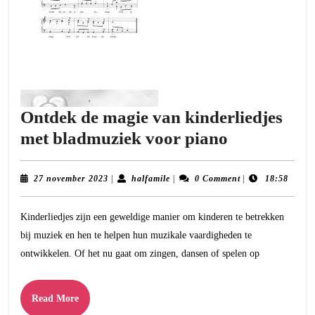
Ontdek de magie van kinderliedjes
Ontdek
met bladmuziek voor piano
de
magie
27
halfamile
27 november 2023
|
halfamile
|
0 Comment
|
18:58
november
van
2023
Kinderliedjes zijn een geweldige manier om kinderen te betrekken
kinderliedj
bij muziek en hen te helpen hun muzikale vaardigheden te
met
ontwikkelen. Of het nu gaat om zingen, dansen of spelen op
bladmuzie
voor
Read
Read More
piano
More