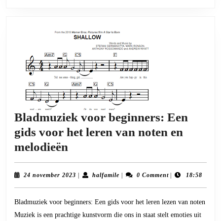
Bladmuziek voor beginners: Een
gids voor het leren van noten en
Bladmuziek
melodieën
voor
beginners:
24
halfamile
24 november 2023
|
halfamile
|
0 Comment
|
18:58
november
Een
2023
Bladmuziek voor beginners: Een gids voor het leren lezen van noten
gids
Muziek is een prachtige kunstvorm die ons in staat stelt emoties uit
voor