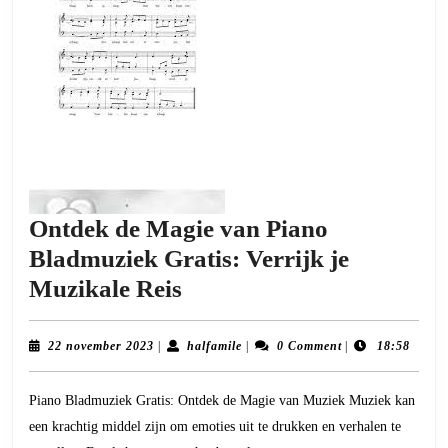
Ontdek de Magie van Piano
Bladmuziek Gratis: Verrijk je
Ontdek
Muzikale Reis
de
Magie
22
halfamile
22 november 2023
|
halfamile
|
0 Comment
|
18:58
november
van
2023
Piano Bladmuziek Gratis: Ontdek de Magie van Muziek Muziek kan
Piano
een krachtig middel zijn om emoties uit te drukken en verhalen te
Bladmuziek