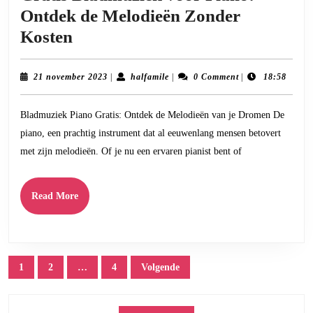
Ontdek de Melodieën Zonder
Gratis
Kosten
Bladmuziek
voor
21
halfamile
21 november 2023
|
halfamile
|
0 Comment
|
18:58
november
Piano:
2023
Bladmuziek Piano Gratis: Ontdek de Melodieën van je Dromen De
Ontdek
piano, een prachtig instrument dat al eeuwenlang mensen betovert
de
met zijn melodieën. Of je nu een ervaren pianist bent of
Melodieën
Zonder
Read
Read More
Kosten
More
Posts
1
2
…
4
Volgende
pagination