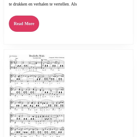
te drukken en verhalen te vertellen. Als
het
leren
Read
Read More
van
More
noten
en
melodieën