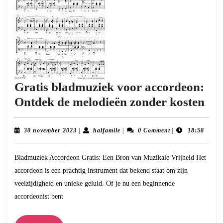
Gratis bladmuziek voor accordeon:
Gra
Ontdek de melodieën zonder kosten
bla
voo
30
halfamile
30 november 2023
|
halfamile
|
0 Comment
|
18:58
november
acc
2023
Bladmuziek Accordeon Gratis: Een Bron van Muzikale Vrijheid Het
On
accordeon is een prachtig instrument dat bekend staat om zijn
de
veelzijdigheid en unieke geluid. Of je nu een beginnende
mel
accordeonist bent
zon
kos