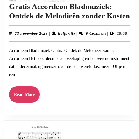
Gratis Accordeon Bladmuziek:
Gr
Ontdek de Melodieën zonder Kosten
Ac
Bl
23
halfamile
23 november 2023
|
halfamile
|
0 Comment
|
18:58
november
On
2023
Accordeon Bladmuziek Gratis: Ontdek de Melodieën van het
de
Accordeon Het accordeon is een veelzijdig en betoverend instrument
Me
dat al decennialang mensen over de hele wereld fascineert. Of je nu
zo
een
Ko
Read
Read More
More