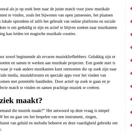
ooral als je op zoek bent naar de juiste match voor jouw muzikale
ten te vinden, zoals het bijwonen van open jamsessies, het plaatsen
 lokale optredens of zelfs het gebruik van online platforms en sociale
kste is om geduldig te zijn en actief te blijven zoeken naar muzikanten
king kan leiden tot magische muzikale creaties.
or zowel beginnende als ervaren muziekliefhebbers. Gelukkig zijn er
moeten en samen te werken aan muzikale projecten. Een goede start is
waar je vaak andere muzikanten kunt ontmoeten die op zoek zijn naar
ciale media, muziekforums en speciale apps voor het vinden van
omen met potentiële bandleden. Door actief op zoek te gaan en je
rfecte match te vinden en samen prachtige muziek te creëren.
ziek maakt?
iemand die muziek maakt?” Het antwoord op deze vraag is simpel:
 het nu gaat om het bespelen van een instrument, zingen,
kunst van geluid en melodie beheerst en deze vaardigheid gebruikt om
k.