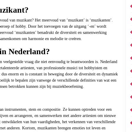
uzikant?
ervoud van muzikant? Het meervoud van ‘muzikant’ is ‘muzikanten’.
beroep of hobby. Door het toevoegen van de uitgang ‘-en’ wordt
eervoud ‘muzikanten’ benadrukt de diversiteit en samenwerking
n samenkomen om harmonie en melodie te creëren.
 in Nederland?
n veelgestelde vraag die niet eenvoudig te beantwoorden is. Nederland
talenteerde artiesten, van professionele musici tot hobbyisten en
 dus enorm en is constant in beweging door de diversiteit en dynamiek
ilijk te bepalen zijn vanwege de verschillende definities van wat een
nsen betrokken kunnen zijn bij muziekbeoefening.
an instrumenten, stem en compositie. Ze kunnen optreden voor een
ijven en arrangeren, en samenwerken met andere artiesten om nieuwe
et ontwikkelen van hun vaardigheden, het verkennen van verschillende
k met anderen. Kortom, muzikanten brengen emoties tot leven en