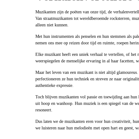
Muzikanten zijn de poëten van onze tijd, de verhalenverte
Van straatmuzikanten tot wereldberoemde rocksterren, mu
alleen niet kunnen.
Met hun instrumenten als penselen en hun stemmen als pale
nemen ons mee op reizen door tijd en ruimte, roepen herin
Elke muzikant heeft een uniek verhaal te vertellen, of het n
weerspiegelen de menselijke ervaring in al haar facetten,
Maar het leven van een muzikant is niet altijd glamoureu
perfectioneren ze hun techniek en streven ze naar originali
authentieke expressie.
Toch blijven muzikanten vol passie en toewijding aan hun kun
uit hoop en wanhoop. Hun muziek is een spiegel van de w
resoneert.
Dus laten we de muzikanten eren voor hun creativiteit, h
we luisteren naar hun melodieën met open hart en geest, wa