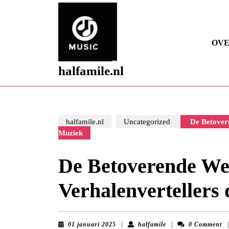
Skip
to
content
Skip
OVE
to
content
halfamile.nl
halfamile.nl
Uncategorized
De Betovere
Muziek
De Betoverende We
Verhalenvertellers
01
halfamile
01 januari 2025
|
halfamile
|
0 Comment
|