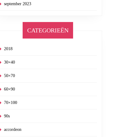
september 2023
CATEGORIEËN
2018
30×40
50×70
60×90
70×100
90s
accordeon