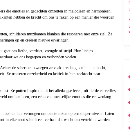
llers die emoties en gedachten omzetten in melodieën en harmonieën.
zikanten hebben de kracht om ons te raken op een manier die woorden
tten, schilderen muzikanten klanken die resoneren met onze ziel. Ze
neringen op en creëren nieuwe ervaringen.
u gaat om liefde, verdriet, vreugde of strijd. Hun liedjes
 waardoor we ons begrepen en verbonden voelen.
s. Achter de schermen zwoegen ze vaak urenlang aan hun ambacht,
teit. Ze trotseren onzekerheid en kritiek in hun zoektocht naar
st. Ze putten inspiratie uit het alledaagse leven, uit liefde en verlies,
ereld om hen heen, een echo van menselijke emoties die eeuwenlang
un moed en hun vermogen om ons te raken op een dieper niveau. Laten
nt in elke noot schuilt een verhaal dat wacht om verteld te worden.