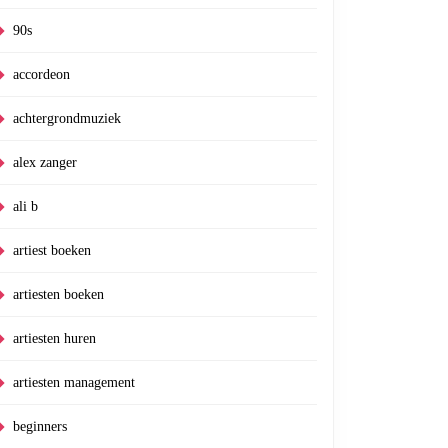
90s
accordeon
s
achtergrondmuziek
alex zanger
ali b
artiest boeken
artiesten boeken
artiesten huren
artiesten management
beginners