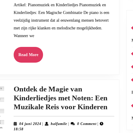
Magische
Artikel: Pianomuziek en Kinderliedjes Pianomuziek en
Harmonie
Kinderliedjes: Een Magische Combinatie De piano is een
veelzijdig instrument dat al eeuwenlang mensen betovert
met zijn rijke klanken en melodische mogelijkheden.
Wanneer we
Read
Read More
More
Ontdek de Magie van
Kinderliedjes met Noten: Een
Ontdek
Muzikale Reis voor Kinderen
de
Magie
04
halfamile
04 juni 2024
|
halfamile
|
0 Comment
|
juni
18:58