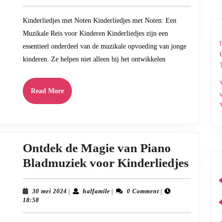
van
2024
Kinderl
Kinderliedjes met Noten Kinderliedjes met Noten: Een
met
Muzikale Reis voor Kinderen Kinderliedjes zijn een
Noten:
essentieel onderdeel van de muzikale opvoeding van jonge
Een
kinderen. Ze helpen niet alleen bij het ontwikkelen
Muzika
Reis
Read
Read More
More
voor
Kinder
Ontdek de Magie van Piano
Ontde
Bladmuziek voor Kinderliedjes
de
Magie
30
halfamile
30 mei 2024
|
halfamile
|
0 Comment
|
mei
18:58
van
2024
Piano