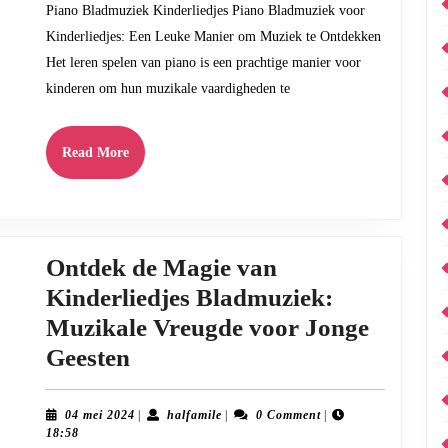
Piano Bladmuziek Kinderliedjes Piano Bladmuziek voor
Bladm
Kinderliedjes: Een Leuke Manier om Muziek te Ontdekken
voor
Het leren spelen van piano is een prachtige manier voor
Kinder
kinderen om hun muzikale vaardigheden te
Read
Read More
More
Ontdek de Magie van
Kinderliedjes Bladmuziek:
Muzikale Vreugde voor Jonge
Ontdek
Geesten
de
Magie
04
halfamile
04 mei 2024
|
halfamile
|
0 Comment
|
mei
18:58
van