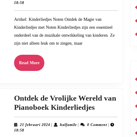
maart
18:58
van
2024
Kinderliedje
Artikel: Kinderliedjes Noten Ontdek de Magie van
met
Kinderliedjes met Noten Kinderliedjes zijn een essentieel
Noten
onderdeel van de muzikale ontwikkeling van kinderen. Ze
zijn niet alleen leuk om te zingen, maar
Read
Read More
More
Ontdek de Vrolijke Wereld van
Ontdek
Pianoboek Kinderliedjes
de
Vrolijke
21
halfamile
21 februari 2024
|
halfamile
|
0 Comment
|
februari
18:58
Wereld
2024