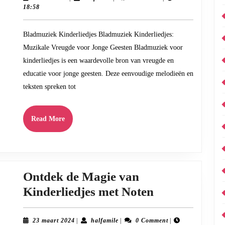
mei
18:58
van
2024
Bladmuz
Bladmuziek Kinderliedjes Bladmuziek Kinderliedjes:
voor
Muzikale Vreugde voor Jonge Geesten Bladmuziek voor
Kinderli
kinderliedjes is een waardevolle bron van vreugde en
Plezier
educatie voor jonge geesten. Deze eenvoudige melodieën en
en
teksten spreken tot
Educati
voor
Read
Read More
More
Jonge
Geesten
Ontdek de Magie van
Ontdek
Kinderliedjes met Noten
de
Magie
23
halfamile
23 maart 2024
|
halfamile
|
0 Comment
|