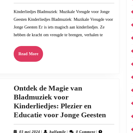
2024
Kinderliedjes
Kinderliedjes Bladmuziek: Muzikale Vreugde voor Jonge
Bladmuziek:
Geesten Kinderliedjes Bladmuziek: Muzikale Vreugde voor
Muzikale
Jonge Geesten Er is iets magisch aan kinderliedjes. Ze
Vreugde
hebben de kracht om vreugde te brengen, verhalen te
voor
Jonge
Read
Read More
More
Geesten
Ontdek de Magie van
Bladmuziek voor
Kinderliedjes: Plezier en
Ontdek
Educatie voor Jonge Geesten
de
Magie
03
halfamile
03 mei 2024
|
halfamile
|
0 Comment
|