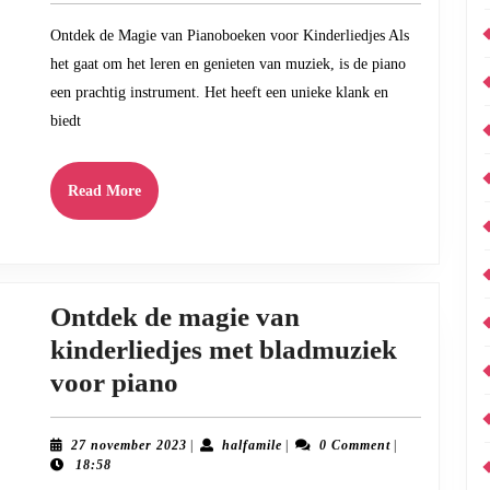
van
Ontdek de Magie van Pianoboeken voor Kinderliedjes Als
Pianoboek
het gaat om het leren en genieten van muziek, is de piano
Kinderliedje
een prachtig instrument. Het heeft een unieke klank en
biedt
Read
Read More
More
Ontdek de magie van
kinderliedjes met bladmuziek
Ontdek
voor piano
de
magie
27
halfamile
27 november 2023
|
halfamile
|
0 Comment
|
november
18:58
van
2023