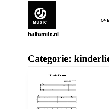
Skip
to
content
Skip
OVE
to
content
halfamile.nl
Categorie:
kinderli