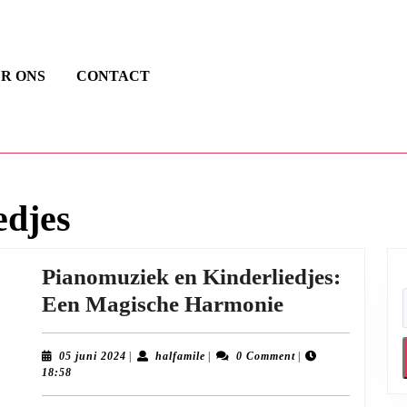
R ONS
CONTACT
edjes
Pianomuziek en Kinderliedjes:
Pianomuzie
Een Magische Harmonie
en
Kinderliedje
05
halfamile
05 juni 2024
|
halfamile
|
0 Comment
|
juni
18:58
Een
2024