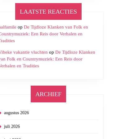
iedjes
LAATSTE REACTIES
halfamile
op
De Tijdloze Klanken van Folk en
Countrymuziek: Een Reis door Verhalen en
Tradities
le
Vibeke vakantie vluchten
op
De Tijdloze Klanken
van Folk en Countrymuziek: Een Reis door
Verhalen en Tradities
en
ARCHIEF
k
augustus 2026
juli 2026