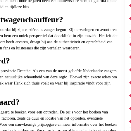
land en heeft door de jaren heen een onuitwisbare stempel gedrukt op de
 en tijdloze hits.
twagenchauffeur?
rdat hij zijn carrière als zanger begon. Zijn ervaringen en avonturen
en hem een uniek perspectief dat doorklinkt in zijn muziek. Het feit dat
t heeft ervaren, draagt bij aan de authenticiteit en oprechtheid van
 fans en luisteraars die zijn verhalen waarderen.
rd?
 provincie Drenthe. Als een van de meest geliefde Nederlandse zangers
 en natuurlijke schoonheid van deze regio. Hoewel zijn exacte adres om
k waar Henk zich thuis voelt en waar hij inspiratie vindt voor zijn
gaard?
gaard te boeken voor een optreden. De prijs voor het boeken van
factoren, zoals de duur en locatie van het optreden, eventuele
. Voor een nauwkeurige prijsopgave en meer informatie over het boeken
 ons boekingsbureau. We staan klaar om al je vragen te beantwoorden