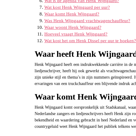
Wat is de agenda van Henk Wijngaard?
Wat kost Henk Wijngaard per uur?
Waar komt Henk Wijngaard?
Was Henk Wijngaard vrachtwagenchauffeur?
Waar woont Henk Wijngaard?
Hoeveel vraagt Henk Wijngaard?
Wat kost het om Henk Dissel per uur te boeken?
Waar heeft Henk Wijngaar
Henk Wijngaard heeft een indrukwekkende carrière in de m
liedjesschrijver, heeft hij ook gewerkt als vrachtwagencha
zijn unieke stijl en thema’s in zijn nummers geïnspireerd.
ervaringen van een truckchauffeur een blijvende indruk ac
Waar komt Henk Wijngaar
Henk Wijngaard komt oorspronkelijk uit Stadskanaal, waar
Nederlandse zangers en liedjesschrijvers heeft Henk zijn r
bekendheid en waardering gebracht in heel Nederland en v
countrygeluid weet Henk Wijngaard het publiek telkens weer