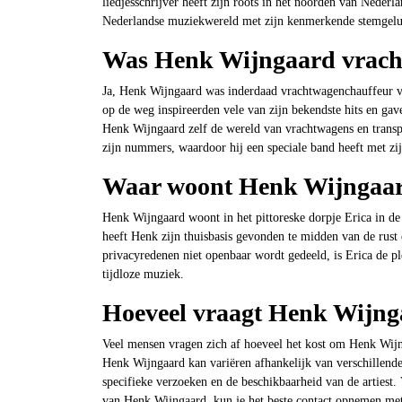
liedjesschrijver heeft zijn roots in het noorden van Neder
Nederlandse muziekwereld met zijn kenmerkende stemgeluid
Was Henk Wijngaard vrach
Ja, Henk Wijngaard was inderdaad vrachtwagenchauffeur voo
op de weg inspireerden vele van zijn bekendste hits en gav
Henk Wijngaard zelf de wereld van vrachtwagens en transpor
zijn nummers, waardoor hij een speciale band heeft met zijn
Waar woont Henk Wijngaa
Henk Wijngaard woont in het pittoreske dorpje Erica in de
heeft Henk zijn thuisbasis gevonden te midden van de rust
privacyredenen niet openbaar wordt gedeeld, is Erica de ple
tijdloze muziek.
Hoeveel vraagt Henk Wijn
Veel mensen vragen zich af hoeveel het kost om Henk Wijn
Henk Wijngaard kan variëren afhankelijk van verschillende 
specifieke verzoeken en de beschikbaarheid van de artiest
van Henk Wijngaard, kun je het beste contact opnemen met