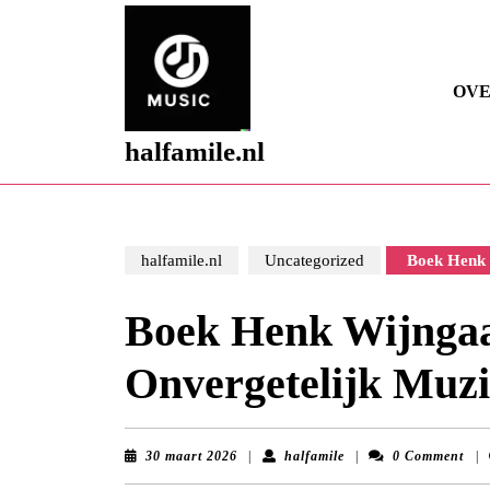
Skip
to
content
Skip
OVE
to
content
halfamile.nl
halfamile.nl
Uncategorized
Boek Henk 
Boek Henk Wijngaa
Onvergetelijk Muz
30
halfamile
30 maart 2026
|
halfamile
|
0 Comment
|
maart