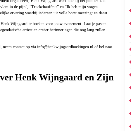
enement organiseert, Henk Wijngaard weet hoe hij het publiek kan
e vlam in de pijp”, “Truckchauffeur” en “Ik heb mijn wagen
lijke ervaring waarbij iedereen uit volle borst meezingt en danst.
Henk Wijngaard te boeken voor jouw evenement. Laat je gasten
gendarische artiest en creëer herinneringen die nog lang zullen
, neem contact op via info@henkwijngaardboekingen.nl of bel naar
over Henk Wijngaard en Zijn