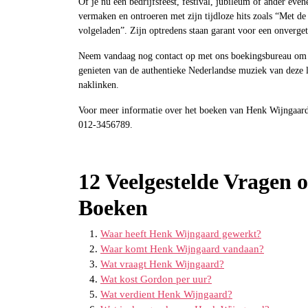
Of je nu een bedrijfsfeest, festival, jubileum of ander ev
vermaken en ontroeren met zijn tijdloze hits zoals “Met d
volgeladen”. Zijn optredens staan garant voor een onvergete
Neem vandaag nog contact op met ons boekingsbureau om 
genieten van de authentieke Nederlandse muziek van deze le
naklinken.
Voor meer informatie over het boeken van Henk Wijngaard
012-3456789.
12 Veelgestelde Vragen 
Boeken
Waar heeft Henk Wijngaard gewerkt?
Waar komt Henk Wijngaard vandaan?
Wat vraagt Henk Wijngaard?
Wat kost Gordon per uur?
Wat verdient Henk Wijngaard?