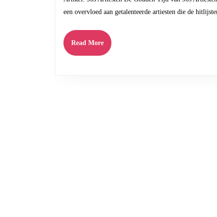
90s
een overvloed aan getalenteerde artiesten die de hitlijs
Artiesten:
Een
Read
Read More
Terugblik
More
op
Muzikale
Grootsheid