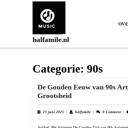
Skip
to
content
Skip
OVE
to
content
halfamile.nl
Categorie:
90s
De Gouden Eeuw van 90s Arti
De
Grootsheid
Gouden
Eeuw
25
halfamile
25 juni 2025
|
halfamile
|
0 Comment
|
juni
van
2025
Artikel: 90s Artiesten De Gouden Tijd van 90s Artiesten