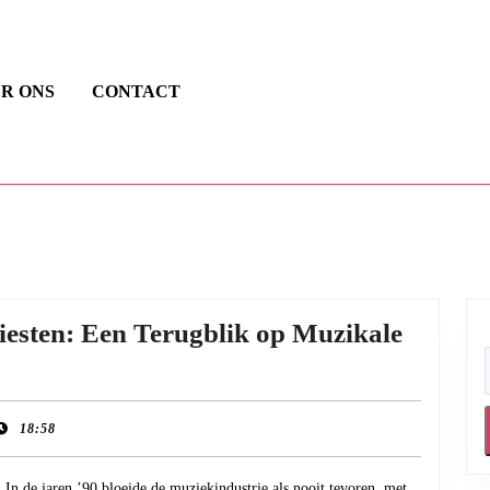
R ONS
CONTACT
esten: Een Terugblik op Muzikale
18:58
 In de jaren ’90 bloeide de muziekindustrie als nooit tevoren, met