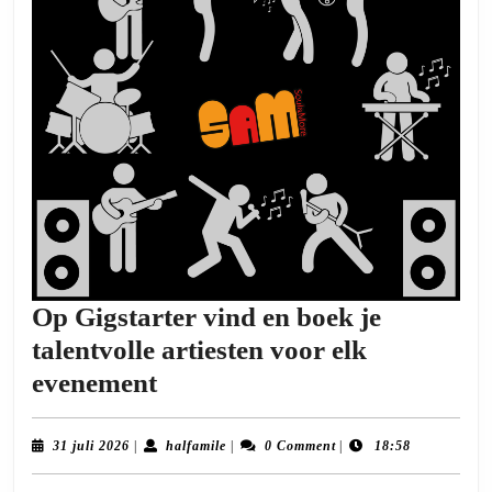
Op Gigstarter vind en boek je
talentvolle artiesten voor elk
Op
evenement
Gigstarter
vind
31
halfamile
31 juli 2026
|
halfamile
|
0 Comment
|
18:58
juli
en
2026