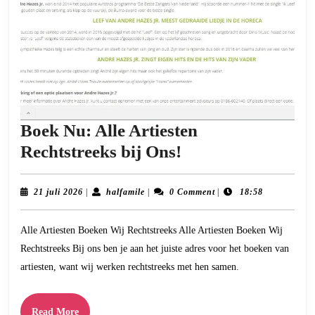
Boek Nu: Alle Artiesten
Boek
Rechtstreeks bij Ons!
Nu:
Alle
21
halfamile
21 juli 2026
|
halfamile
|
0 Comment
|
18:58
juli
Artiesten
2026
Alle Artiesten Boeken Wij Rechtstreeks Alle Artiesten Boeken Wij
Rechtstreeks
Rechtstreeks Bij ons ben je aan het juiste adres voor het boeken van
bij
artiesten, want wij werken rechtstreeks met hen samen.
Ons!
Read
Read More