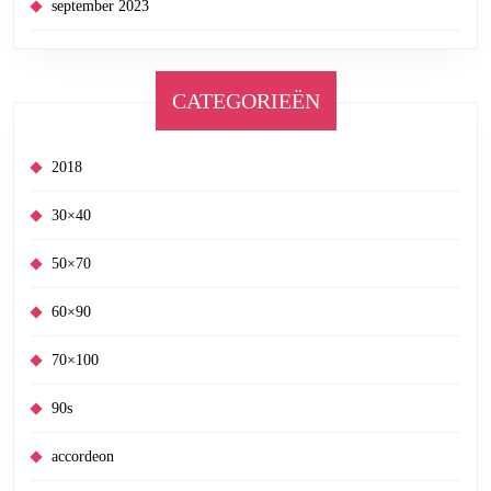
september 2023
CATEGORIEËN
2018
30×40
50×70
60×90
70×100
90s
accordeon