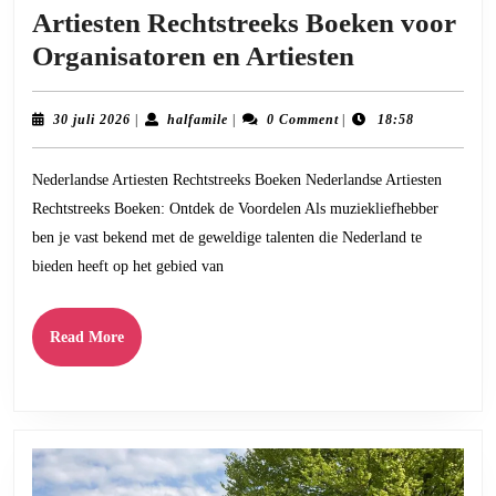
Artiesten Rechtstreeks Boeken voor
Voordelen
Organisatoren en Artiesten
van
Nederlands
30
halfamile
30 juli 2026
|
halfamile
|
0 Comment
|
18:58
juli
Artiesten
2026
Nederlandse Artiesten Rechtstreeks Boeken Nederlandse Artiesten
Rechtstreek
Rechtstreeks Boeken: Ontdek de Voordelen Als muziekliefhebber
Boeken
ben je vast bekend met de geweldige talenten die Nederland te
voor
bieden heeft op het gebied van
Organisato
en
Read
Read More
Artiesten
More