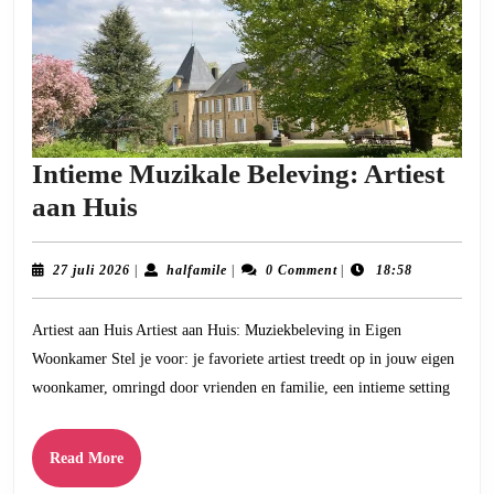
Intieme Muzikale Beleving: Artiest
Intieme
aan Huis
Muzikale
Beleving:
27
halfamile
27 juli 2026
|
halfamile
|
0 Comment
|
18:58
juli
Artiest
2026
Artiest aan Huis Artiest aan Huis: Muziekbeleving in Eigen
aan
Woonkamer Stel je voor: je favoriete artiest treedt op in jouw eigen
Huis
woonkamer, omringd door vrienden en familie, een intieme setting
Read
Read More
More