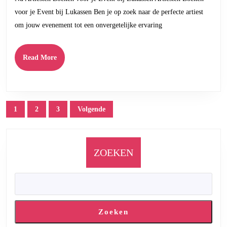
Artiest
voor je Event bij Lukassen Ben je op zoek naar de perfecte artiest
voor
om jouw evenement tot een onvergetelijke ervaring
een
Onvergetelijk
Read
Read More
Event
More
bij
Lukassen
Posts
1
2
3
Volgende
pagination
ZOEKEN
Zoeken