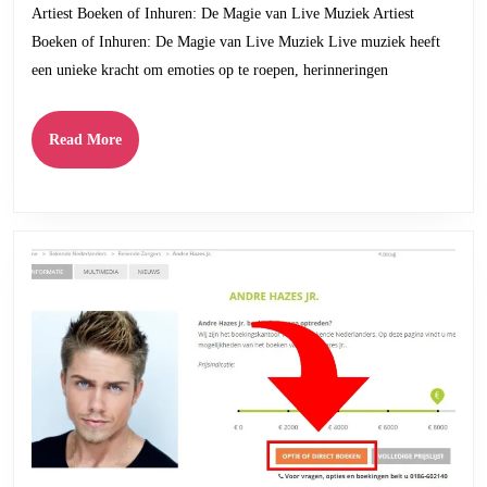
Artiest Boeken of Inhuren: De Magie van Live Muziek Artiest
Artie
Boeken of Inhuren: De Magie van Live Muziek Live muziek heeft
Boek
een unieke kracht om emoties op te roepen, herinneringen
of
Inhu
Read
Read More
voor
More
Jouw
Even