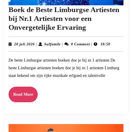
Boek de Beste Limburgse Artiesten
bij Nr.1 Artiesten voor een
Boek
Onvergetelijke Ervaring
de
Beste
20
halfamile
20 juli 2026
|
halfamile
|
0 Comment
|
18:58
juli
Limburgse
2026
De beste Limburgse artiesten boeken doe je bij nr.1 artiesten De
Artiesten
beste Limburgse artiesten boeken doe je bij nr.1 artiesten Limburg
bij
staat bekend om zijn rijke muzikale erfgoed en talentvolle
Nr.1
Artiesten
Read
Read More
voor
More
een
Onvergetelijk
Ervaring