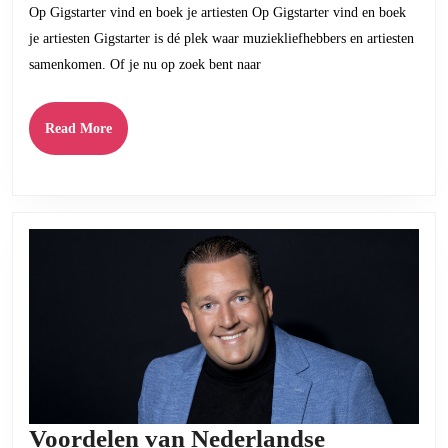
Op Gigstarter vind en boek je artiesten Op Gigstarter vind en boek
boek
je artiesten Gigstarter is dé plek waar muziekliefhebbers en artiesten
je
samenkomen. Of je nu op zoek bent naar
talentvolle
artiesten
Read
Read More
voor
More
elk
evenement
Voordelen van Nederlandse