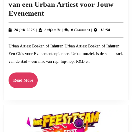
van een Urban Artiest voor Jouw
Tips
Evenement
voor
het
26
halfamile
26 juli 2026
|
halfamile
|
0 Comment
|
18:58
juli
Boeken
2026
Urban Artiest Boeken of Inhuren Urban Artiest Boeken of Inhuren:
of
Een Gids voor Evenementenplanners Urban muziek is de soundtrack
Inhuren
van de stad – een mix van rap, hip-hop, R&B en
van
een
Read
Read More
Urban
More
Artiest
voor
Jouw
Evenement