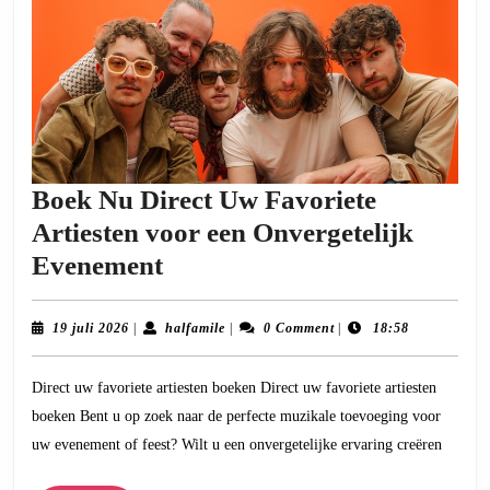
Boek Nu Direct Uw Favoriete
Artiesten voor een Onvergetelijk
Boek
Evenement
Nu
Direct
19
halfamile
19 juli 2026
|
halfamile
|
0 Comment
|
18:58
juli
Uw
2026
Direct uw favoriete artiesten boeken Direct uw favoriete artiesten
Favoriete
boeken Bent u op zoek naar de perfecte muzikale toevoeging voor
Artiesten
uw evenement of feest? Wilt u een onvergetelijke ervaring creëren
voor