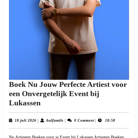
Boek Nu Jouw Perfecte Artiest voor
een Onvergetelijk Event bij
Boek
Lukassen
Nu
Jouw
18
halfamile
18 juli 2026
|
halfamile
|
0 Comment
|
18:58
juli
Perfecte
2026
Nu Artiesten Boeken voor je Event bij Lukassen Artiesten Boeken