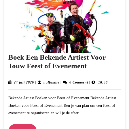
Boek Een Bekende Artiest Voor
Boek
Jouw Feest of Evenement
Een
Bekende
24
halfamile
24 juli 2026
|
halfamile
|
0 Comment
|
18:58
juli
Artiest
2026
Bekende Artiest Boeken voor Feest of Evenement Bekende Artiest
Voor
Boeken voor Feest of Evenement Ben je van plan om een feest of
Jouw
evenement te organiseren en wil je de sfeer
Feest
of