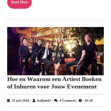
Read
Read More
Evenement
More
Hoe en Waarom een Artiest Boeken
Hoe
of Inhuren voor Jouw Evenement
en
Waa
23
halfamile
23 juli 2026
|
halfamile
|
0 Comment
|
18:58
juli
een
2026