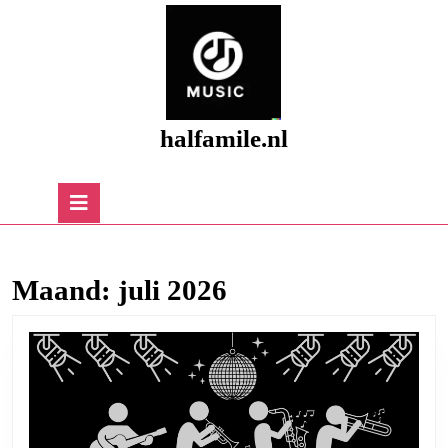
Skip
to
content
Skip
to
content
halfamile.nl
Open
Button
Maand:
juli 2026