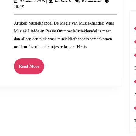
Magie
03
halfamile
03 maart 2025
|
halfamile
|
0 Comment
|
maart
18:58
van
2025
Muziekhandel:
Artikel: Muziekhandel De Magie van Muziekhandel: Waar
Waar
Muziek Liefde en Passie Ontmoet Muziekhandel is meer
Melodieën
dan alleen een plek waar muziekliefhebbers samenkomen
en
om hun favoriete deuntjes te kopen. Het is
Passie
Samenkomen
Read
Read More
More