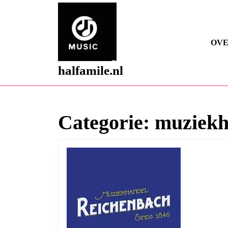
Skip
to
content
Skip
OVE
to
content
halfamile.nl
Categorie:
muziekh