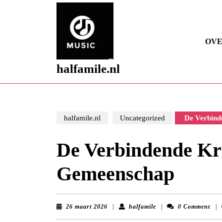
Skip
to
content
Skip
OVE
to
content
halfamile.nl
halfamile.nl
Uncategorized
De Verbind
De Verbindende Kr
Gemeenschap
26
halfamile
26 maart 2026
|
halfamile
|
0 Comment
|
maart