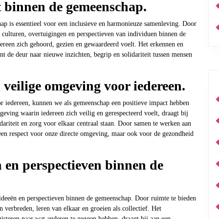
it binnen de gemeenschap.
hap is essentieel voor een inclusieve en harmonieuze samenleving. Door
 culturen, overtuigingen en perspectieven van individuen binnen de
reen zich gehoord, gezien en gewaardeerd voelt. Het erkennen en
nt de deur naar nieuwe inzichten, begrip en solidariteit tussen mensen
 veilige omgeving voor iedereen.
or iedereen, kunnen we als gemeenschap een positieve impact hebben
eving waarin iedereen zich veilig en gerespecteerd voelt, draagt bij
riteit en zorg voor elkaar centraal staan. Door samen te werken aan
een respect voor onze directe omgeving, maar ook voor de gezondheid
 en perspectieven binnen de
 ideeën en perspectieven binnen de gemeenschap. Door ruimte te bieden
verbreden, leren van elkaar en groeien als collectief. Het
isteren naar wat anderen te zeggen hebben, draagt bij aan een