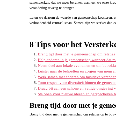
samenwerken, dat we meer bereiken wanneer we onze krach
verandering teweeg te brengen.
Laten we daarom de waarde van gemeenschap koesteren, elk
verbondenheid centraal staan. Samen zijn we sterker dan oo
8 Tips voor het Verster
Breng tijd door met je gemeenschap om relaties
Help anderen in je gemeenschap wanneer dat mog
Neem deel aan lokale evenementen om betrokke
Luister naar de behoeften en zorgen van mense
Werk samen met anderen om positieve verander
Toon respect voor diversiteit binnen de gemeen
Draag bij aan een schone en veilige omgeving v
Sta open voor nieuwe ideeën en perspectieven 
Breng tijd door met je geme
Breng tijd door met je gemeenschap om relaties op te bouw