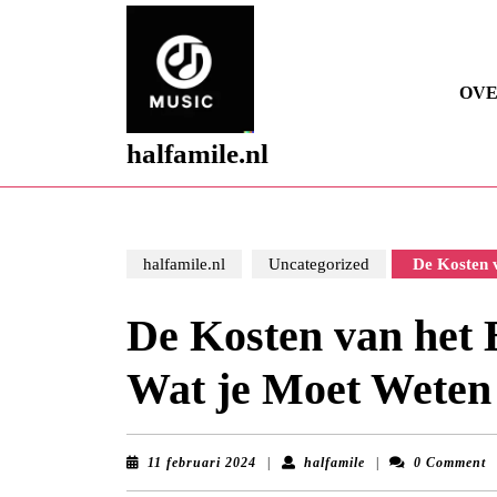
Skip
to
content
Skip
OVE
to
content
halfamile.nl
halfamile.nl
Uncategorized
De Kosten v
De Kosten van het 
Wat je Moet Weten
11
halfamile
11 februari 2024
|
halfamile
|
0 Comment
februari