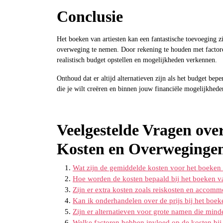
Conclusie
Het boeken van artiesten kan een fantastische toevoeging z
overweging te nemen. Door rekening te houden met factoren
realistisch budget opstellen en mogelijkheden verkennen.
Onthoud dat er altijd alternatieven zijn als het budget beperk
die je wilt creëren en binnen jouw financiële mogelijkhede
Veelgestelde Vragen ove
Kosten en Overweginge
Wat zijn de gemiddelde kosten voor het boeken 
Hoe worden de kosten bepaald bij het boeken va
Zijn er extra kosten zoals reiskosten en accomm
Kan ik onderhandelen over de prijs bij het boeke
Zijn er alternatieven voor grote namen die mind
Welke factoren hebben invloed op de kosten bij 