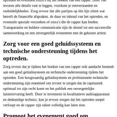
optreden en eventuele extra’s bij het boeken van een rapper. Door van
tevoren alle details vast te leggen, voorkom je misverstanden en
onduidelijkheden. Zorg ervoor dat alle partijen op één lijn zitten wat
betreft de financiële afspraken, de duur en inhoud van het optreden, en
eventuele speciale verzoeken of extra’s die de rapper kan bieden.
Transparantie en heldere communicatie zijn de sleutel tot een succesvolle
samenwerking en een onvergetelijk evenement met de gekozen artiest.
Zorg voor een goed geluidssysteem en
technische ondersteuning tijdens het
optreden.
Zorg ervoor dat je tijdens het boeken van een rapper ook aandacht besteedt
aan een goed geluidssysteem en technische ondersteuning tijdens het
optreden. Een hoogwaardig geluidssysteem en professionele technische
ondersteuning zijn essentieel om ervoor te zorgen dat de rapmuziek
optimaal tot zijn recht komt en het publiek een onvergetelijke
luisterervaring heeft. Door te investeren in kwalitatieve audioapparatuur
en deskundige technici, kun je ervoor zorgen dat het optreden soepel
verloopt en de rapper zijn talent volledig kan laten zien.
Promoot het evenement goed om