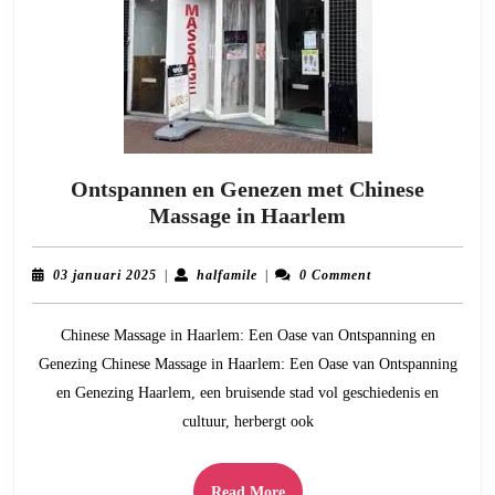
Ontspannen en Genezen met Chinese
Ontspannen
Massage in Haarlem
en
Genezen
03
halfamile
03 januari 2025
|
halfamile
|
0 Comment
met
januari
2025
Chinese
Chinese Massage in Haarlem: Een Oase van Ontspanning en
Massage
Genezing Chinese Massage in Haarlem: Een Oase van Ontspanning
in
en Genezing Haarlem, een bruisende stad vol geschiedenis en
Haarlem
cultuur, herbergt ook
Read
Read More