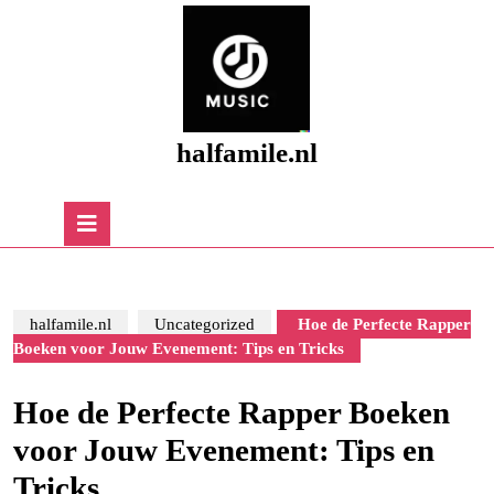
Skip
to
content
Skip
to
content
halfamile.nl
Open
Button
halfamile.nl
Uncategorized
Hoe de Perfecte Rapper
Boeken voor Jouw Evenement: Tips en Tricks
Hoe de Perfecte Rapper Boeken
voor Jouw Evenement: Tips en
Tricks