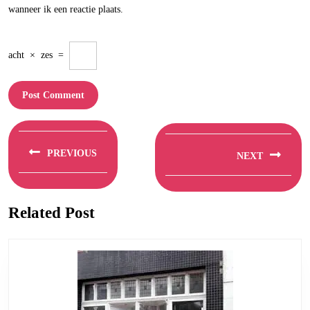
wanneer ik een reactie plaats.
acht
×
zes
=
Berichtnavigatie
PREVIOUS
NEXT
Previous
Next
post:
post:
Related Post