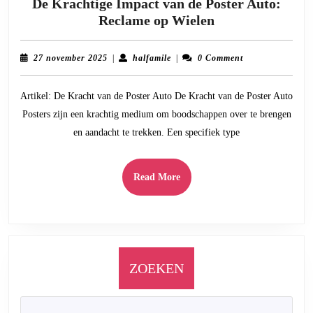
De Krachtige Impact van de Poster Auto:
De
Reclame op Wielen
Krachtige
Impact
27
halfamile
27 november 2025
|
halfamile
|
0 Comment
van
november
2025
de
Artikel: De Kracht van de Poster Auto De Kracht van de Poster Auto
Poster
Posters zijn een krachtig medium om boodschappen over te brengen
Auto:
en aandacht te trekken. Een specifiek type
Reclame
op
Wielen
Read
Read More
More
ZOEKEN