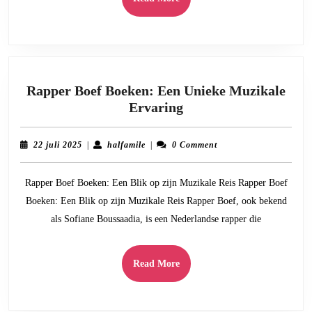
More
Rapper Boef Boeken: Een Unieke Muzikale
Rapper
Ervaring
Boef
Boeken:
22
halfamile
22 juli 2025
|
halfamile
|
0 Comment
Een
juli
2025
Unieke
Rapper Boef Boeken: Een Blik op zijn Muzikale Reis Rapper Boef
Muzikale
Boeken: Een Blik op zijn Muzikale Reis Rapper Boef, ook bekend
Ervaring
als Sofiane Boussaadia, is een Nederlandse rapper die
Read
Read More
More