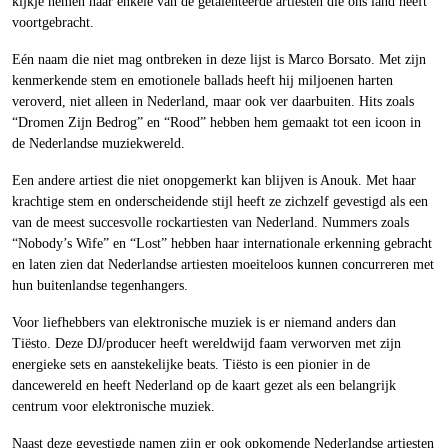
kijkje nemen naar enkele van de getalenteerde artiesten die ons land heeft
voortgebracht.
Eén naam die niet mag ontbreken in deze lijst is Marco Borsato. Met zijn
kenmerkende stem en emotionele ballads heeft hij miljoenen harten
veroverd, niet alleen in Nederland, maar ook ver daarbuiten. Hits zoals
“Dromen Zijn Bedrog” en “Rood” hebben hem gemaakt tot een icoon in
de Nederlandse muziekwereld.
Een andere artiest die niet onopgemerkt kan blijven is Anouk. Met haar
krachtige stem en onderscheidende stijl heeft ze zichzelf gevestigd als een
van de meest succesvolle rockartiesten van Nederland. Nummers zoals
“Nobody’s Wife” en “Lost” hebben haar internationale erkenning gebracht
en laten zien dat Nederlandse artiesten moeiteloos kunnen concurreren met
hun buitenlandse tegenhangers.
Voor liefhebbers van elektronische muziek is er niemand anders dan
Tiësto. Deze DJ/producer heeft wereldwijd faam verworven met zijn
energieke sets en aanstekelijke beats. Tiësto is een pionier in de
dancewereld en heeft Nederland op de kaart gezet als een belangrijk
centrum voor elektronische muziek.
Naast deze gevestigde namen zijn er ook opkomende Nederlandse artiesten