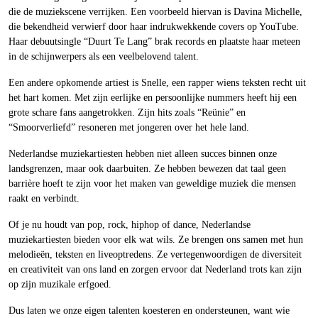
die de muziekscene verrijken. Een voorbeeld hiervan is Davina Michelle,
die bekendheid verwierf door haar indrukwekkende covers op YouTube.
Haar debuutsingle “Duurt Te Lang” brak records en plaatste haar meteen
in de schijnwerpers als een veelbelovend talent.
Een andere opkomende artiest is Snelle, een rapper wiens teksten recht uit
het hart komen. Met zijn eerlijke en persoonlijke nummers heeft hij een
grote schare fans aangetrokken. Zijn hits zoals “Reünie” en
“Smoorverliefd” resoneren met jongeren over het hele land.
Nederlandse muziekartiesten hebben niet alleen succes binnen onze
landsgrenzen, maar ook daarbuiten. Ze hebben bewezen dat taal geen
barrière hoeft te zijn voor het maken van geweldige muziek die mensen
raakt en verbindt.
Of je nu houdt van pop, rock, hiphop of dance, Nederlandse
muziekartiesten bieden voor elk wat wils. Ze brengen ons samen met hun
melodieën, teksten en liveoptredens. Ze vertegenwoordigen de diversiteit
en creativiteit van ons land en zorgen ervoor dat Nederland trots kan zijn
op zijn muzikale erfgoed.
Dus laten we onze eigen talenten koesteren en ondersteunen, want wie