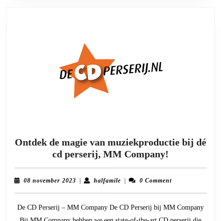
Ontdek de magie van muziekproductie bij dé
Ontdek
cd perserij, MM Company!
de
magie
08
halfamile
08 november 2023
|
halfamile
|
0 Comment
van
november
2023
muziekprod
De CD Perserij – MM Company De CD Perserij bij MM Company
bij
Bij MM Company hebben we een state-of-the-art CD perserij die