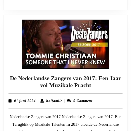
De Nederlandse Zangers van 2017: Een Jaar
De
vol Muzikale Pracht
Nederlandse
Zangers
01
halfamile
01 juni 2024
|
halfamile
|
0 Comment
van
juni
2024
2017:
Nederlandse Zangers van 2017 Nederlandse Zangers van 2017: Een
Een
Terugblik op Muzikale Talenten In 2017 bloeide de Nederlandse
Jaar