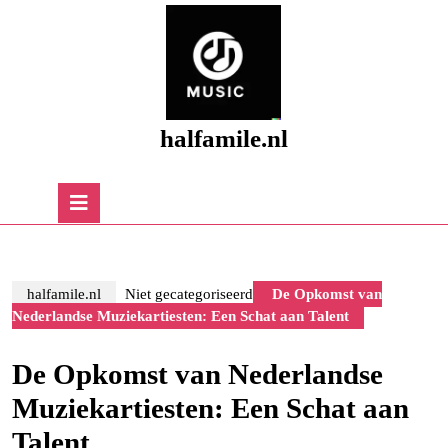
Skip
to
content
Skip
to
content
halfamile.nl
Open
Button
halfamile.nl
Niet gecategoriseerd
De Opkomst van
Nederlandse Muziekartiesten: Een Schat aan Talent
De Opkomst van Nederlandse
Muziekartiesten: Een Schat aan
Talent