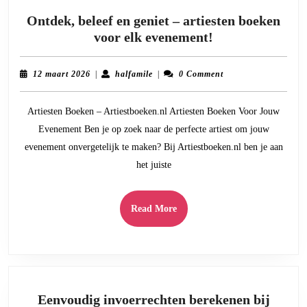
Ontdek, beleef en geniet – artiesten boeken
Ontdek,
voor elk evenement!
beleef
en
12
halfamile
12 maart 2026
|
halfamile
|
0 Comment
geniet
maart
2026
–
Artiesten Boeken – Artiestboeken.nl Artiesten Boeken Voor Jouw
artiesten
Evenement Ben je op zoek naar de perfecte artiest om jouw
boeken
evenement onvergetelijk te maken? Bij Artiestboeken.nl ben je aan
voor
het juiste
elk
evenement!
Read
Read More
More
Eenvoudig invoerrechten berekenen bij