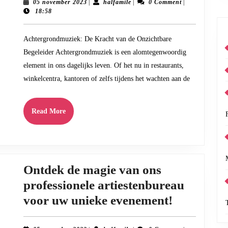
Kracht
05
halfamile
05 november 2023
|
halfamile
|
0 Comment
|
november
18:58
van
2023
Achtergrondmuzi
Achtergrondmuziek: De Kracht van de Onzichtbare
Een
Begeleider Achtergrondmuziek is een alomtegenwoordig
Onzichtbare
element in ons dagelijks leven. Of het nu in restaurants,
Metgezel
winkelcentra, kantoren of zelfs tijdens het wachten aan de
die
Emoties
Read
Read More
More
Beïnvloedt
Ontdek de magie van ons
professionele artiestenbureau
Ontdek
voor uw unieke evenement!
de