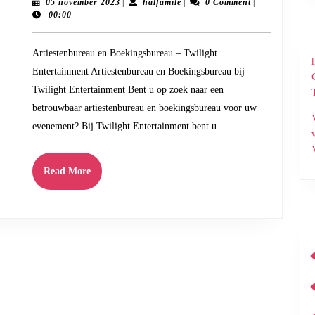
magie
05
halfamile
05 november 2023
|
halfamile
|
0 Comment
|
november
00:00
van
2023
ons
Artiestenbureau en Boekingsbureau – Twilight
profession
Entertainment Artiestenbureau en Boekingsbureau bij
artiesten
Twilight Entertainment Bent u op zoek naar een
voor
betrouwbaar artiestenbureau en boekingsbureau voor uw
uw
evenement? Bij Twilight Entertainment bent u
unieke
evenement
Read
Read More
More