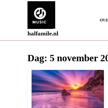
Skip
to
content
Skip
OVE
to
content
halfamile.nl
Dag:
5 november 2