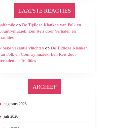
LAATSTE REACTIES
halfamile
op
De Tijdloze Klanken van Folk en
ele
Countrymuziek: Een Reis door Verhalen en
bureau
Tradities
Vibeke vakantie vluchten
op
De Tijdloze Klanken
van Folk en Countrymuziek: Een Reis door
Verhalen en Tradities
!
ARCHIEF
augustus 2026
juli 2026