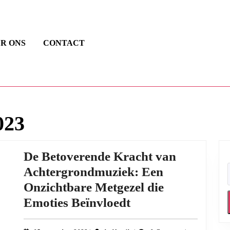
R ONS
CONTACT
023
De Betoverende Kracht van
Achtergrondmuziek: Een
Onzichtbare Metgezel die
De
Emoties Beïnvloedt
Betoverende