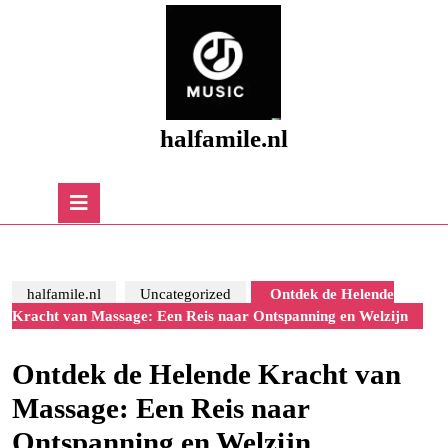
Skip
to
content
Skip
to
content
halfamile.nl
Open
Button
halfamile.nl
Uncategorized
Ontdek de Helende
Kracht van Massage: Een Reis naar Ontspanning en Welzijn
Ontdek de Helende Kracht van
Massage: Een Reis naar
Ontspanning en Welzijn