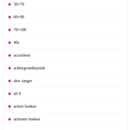
50×70
60×90
70×100
90s
accordeon
achtergrondmuziek
alex zanger
ali b
artiest boeken
artiesten boeken