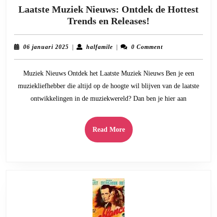
Laatste Muziek Nieuws: Ontdek de Hottest
Laatste
Trends en Releases!
Muziek
Nieuws:
06
halfamile
06 januari 2025
|
halfamile
|
0 Comment
Ontdek
januari
2025
de
Muziek Nieuws Ontdek het Laatste Muziek Nieuws Ben je een
Hottest
muziekliefhebber die altijd op de hoogte wil blijven van de laatste
Trends
ontwikkelingen in de muziekwereld? Dan ben je hier aan
en
Releases!
Read
Read More
More