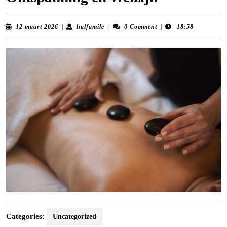
12
halfamile
12 maart 2026
|
halfamile
|
0 Comment
|
18:58
maart
2026
Categories:
Uncategorized