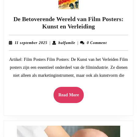
De Betoverende Wereld van Film Posters:
De
Kunst en Verleiding
Betoverende
Wereld
11
halfamile
11 september 2025
|
halfamile
|
0 Comment
van
september
2025
Film
Artikel: Film Posters Film Posters: De Kunst van het Verleiden Film
Posters:
posters zijn een essentieel onderdeel van de filmindustrie. Ze dienen
Kunst
niet alleen als marketinginstrument, maar ook als kunstvorm die
en
Verleiding
Read
Read More
More