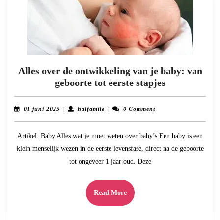
Alles over de ontwikkeling van je baby: van
Alles
geboorte tot eerste stapjes
over
de
01
halfamile
01 juni 2025
|
halfamile
|
0 Comment
ontwikkeling
juni
2025
van
Artikel: Baby Alles wat je moet weten over baby’s Een baby is een
je
klein menselijk wezen in de eerste levensfase, direct na de geboorte
baby:
tot ongeveer 1 jaar oud. Deze
van
geboorte
tot
Read
Read More
eerste
More
stapjes