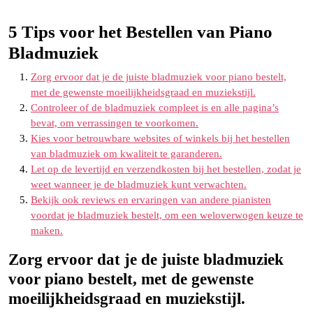
5 Tips voor het Bestellen van Piano
Bladmuziek
Zorg ervoor dat je de juiste bladmuziek voor piano bestelt,
met de gewenste moeilijkheidsgraad en muziekstijl.
Controleer of de bladmuziek compleet is en alle pagina’s
bevat, om verrassingen te voorkomen.
Kies voor betrouwbare websites of winkels bij het bestellen
van bladmuziek om kwaliteit te garanderen.
Let op de levertijd en verzendkosten bij het bestellen, zodat je
weet wanneer je de bladmuziek kunt verwachten.
Bekijk ook reviews en ervaringen van andere pianisten
voordat je bladmuziek bestelt, om een weloverwogen keuze te
maken.
Zorg ervoor dat je de juiste bladmuziek
voor piano bestelt, met de gewenste
moeilijkheidsgraad en muziekstijl.