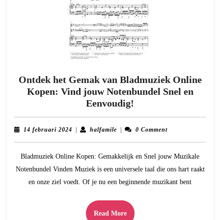
Ontdek het Gemak van Bladmuziek Online
Kopen: Vind jouw Notenbundel Snel en
Ontdek
Eenvoudig!
het
Gemak
14
halfamile
14 februari 2024
|
halfamile
|
0 Comment
van
februari
2024
Bladmuziek
Bladmuziek Online Kopen: Gemakkelijk en Snel jouw Muzikale
Online
Notenbundel Vinden Muziek is een universele taal die ons hart raakt
Kopen:
en onze ziel voedt. Of je nu een beginnende muzikant bent
Vind
jouw
Notenbundel
Read
Read More