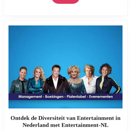
Snel
More
en
Eenvoudig!
Ontdek de Diversiteit van Entertainment in
Ontdek
Nederland met Entertainment-NL