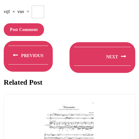
vijf
×
vier
=
Berichtnavigatie
PREVIOUS
NEXT
Previous
Next
post:
post:
Related Post