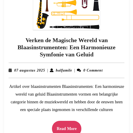
Verken de Magische Wereld van
Blaasinstrumenten: Een Harmonieuze
Verken
Symfonie van Geluid
de
Magische
07
halfamile
07 augustus 2025
|
halfamile
|
0 Comment
Wereld
augustus
2025
van
Artikel over blaasinstrumenten Blaasinstrumenten: Een harmonieuze
Blaasinstrumen
wereld van geluid Blaasinstrumenten vormen een belangrijke
Een
categorie binnen de muziekwereld en hebben door de eeuwen heen
Harmonieuze
een speciale plaats ingenomen in verschillende culturen
Symfonie
van
Geluid
Read
Read More