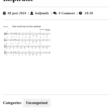
08
halfamile
08 juni 2024
|
halfamile
|
0 Comment
|
18:58
juni
2024
Categories:
Uncategorized