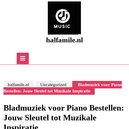
Skip
to
content
Skip
to
content
halfamile.nl
Open
Button
halfamile.nl
Uncategorized
Bladmuziek voor Piano
Bestellen: Jouw Sleutel tot Muzikale Inspiratie
Bladmuziek voor Piano Bestellen:
Jouw Sleutel tot Muzikale
Inspiratie