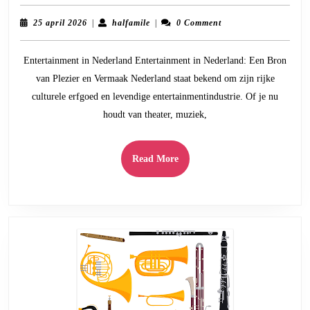
de
Diversite
25
halfamile
25 april 2026
|
halfamile
|
0 Comment
van
april
2026
Enterta
Entertainment in Nederland Entertainment in Nederland: Een Bron
in
van Plezier en Vermaak Nederland staat bekend om zijn rijke
Nederla
culturele erfgoed en levendige entertainmentindustrie. Of je nu
met
houdt van theater, muziek,
Entertai
NL
Read
Read More
More