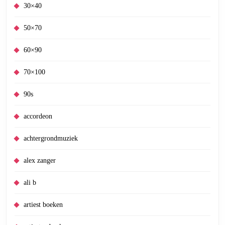
30×40
50×70
60×90
70×100
90s
accordeon
achtergrondmuziek
alex zanger
ali b
artiest boeken