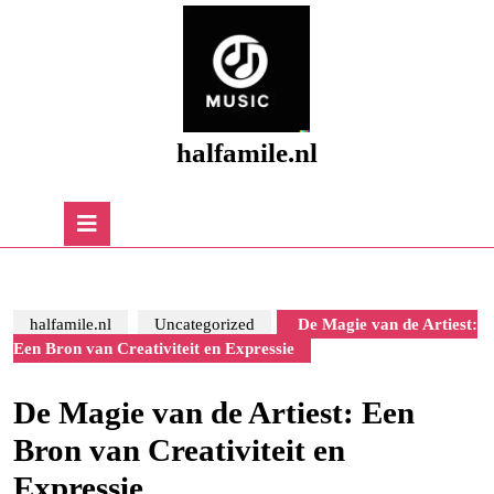
Skip
to
content
Skip
to
content
halfamile.nl
Open
Button
halfamile.nl
Uncategorized
De Magie van de Artiest:
Een Bron van Creativiteit en Expressie
De Magie van de Artiest: Een
Bron van Creativiteit en
Expressie