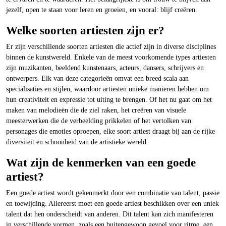
jezelf, open te staan voor leren en groeien, en vooral: blijf creëren.
Welke soorten artiesten zijn er?
Er zijn verschillende soorten artiesten die actief zijn in diverse disciplines
binnen de kunstwereld. Enkele van de meest voorkomende types artiesten
zijn muzikanten, beeldend kunstenaars, acteurs, dansers, schrijvers en
ontwerpers. Elk van deze categorieën omvat een breed scala aan
specialisaties en stijlen, waardoor artiesten unieke manieren hebben om
hun creativiteit en expressie tot uiting te brengen. Of het nu gaat om het
maken van melodieën die de ziel raken, het creëren van visuele
meesterwerken die de verbeelding prikkelen of het vertolken van
personages die emoties oproepen, elke soort artiest draagt bij aan de rijke
diversiteit en schoonheid van de artistieke wereld.
Wat zijn de kenmerken van een goede
artiest?
Een goede artiest wordt gekenmerkt door een combinatie van talent, passie
en toewijding. Allereerst moet een goede artiest beschikken over een uniek
talent dat hen onderscheidt van anderen. Dit talent kan zich manifesteren
in verschillende vormen, zoals een buitengewoon gevoel voor ritme, een