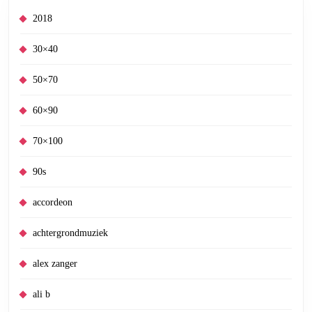
2018
30×40
50×70
60×90
70×100
90s
accordeon
achtergrondmuziek
alex zanger
ali b