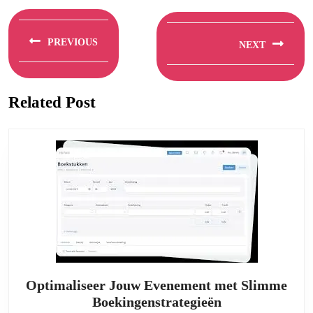
Berichtnavigatie
PREVIOUS
NEXT
Previous
Next
post:
post:
Related Post
Optimaliseer Jouw Evenement met Slimme
Optimaliseer
Boekingenstrategieën