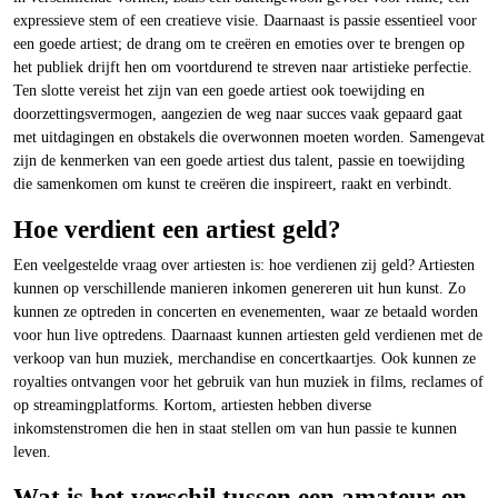
expressieve stem of een creatieve visie. Daarnaast is passie essentieel voor
een goede artiest; de drang om te creëren en emoties over te brengen op
het publiek drijft hen om voortdurend te streven naar artistieke perfectie.
Ten slotte vereist het zijn van een goede artiest ook toewijding en
doorzettingsvermogen, aangezien de weg naar succes vaak gepaard gaat
met uitdagingen en obstakels die overwonnen moeten worden. Samengevat
zijn de kenmerken van een goede artiest dus talent, passie en toewijding
die samenkomen om kunst te creëren die inspireert, raakt en verbindt.
Hoe verdient een artiest geld?
Een veelgestelde vraag over artiesten is: hoe verdienen zij geld? Artiesten
kunnen op verschillende manieren inkomen genereren uit hun kunst. Zo
kunnen ze optreden in concerten en evenementen, waar ze betaald worden
voor hun live optredens. Daarnaast kunnen artiesten geld verdienen met de
verkoop van hun muziek, merchandise en concertkaartjes. Ook kunnen ze
royalties ontvangen voor het gebruik van hun muziek in films, reclames of
op streamingplatforms. Kortom, artiesten hebben diverse
inkomstenstromen die hen in staat stellen om van hun passie te kunnen
leven.
Wat is het verschil tussen een amateur en