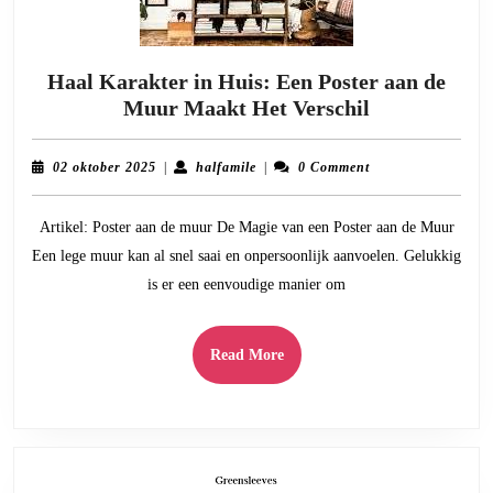
Haal Karakter in Huis: Een Poster aan de
Haal
Muur Maakt Het Verschil
Karakter
in
02
halfamile
02 oktober 2025
|
halfamile
|
0 Comment
Huis:
oktober
2025
Een
Artikel: Poster aan de muur De Magie van een Poster aan de Muur
Poster
Een lege muur kan al snel saai en onpersoonlijk aanvoelen. Gelukkig
aan
is er een eenvoudige manier om
de
Muur
Maakt
Read
Read More
Het
More
Verschil