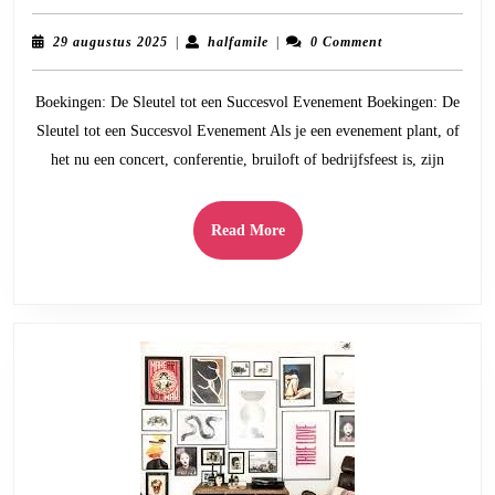
Jouw
Evenement
29
halfamile
29 augustus 2025
|
halfamile
|
0 Comment
met
augustus
2025
Slimme
Boekingen: De Sleutel tot een Succesvol Evenement Boekingen: De
Boekingenstrat
Sleutel tot een Succesvol Evenement Als je een evenement plant, of
het nu een concert, conferentie, bruiloft of bedrijfsfeest is, zijn
Read
Read More
More