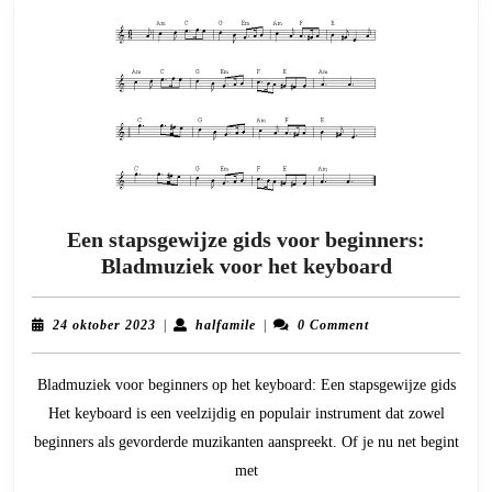
Een stapsgewijze gids voor beginners:
Een
Bladmuziek voor het keyboard
stapsgewij
gids
24
halfamile
24 oktober 2023
|
halfamile
|
0 Comment
voor
oktober
2023
beginners:
Bladmuziek voor beginners op het keyboard: Een stapsgewijze gids
Bladmuzi
Het keyboard is een veelzijdig en populair instrument dat zowel
voor
beginners als gevorderde muzikanten aanspreekt. Of je nu net begint
het
met
keyboard