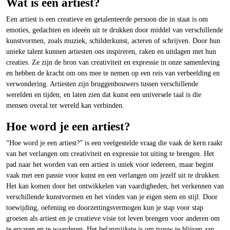
Wat is een artiest?
Een artiest is een creatieve en getalenteerde persoon die in staat is om
emoties, gedachten en ideeën uit te drukken door middel van verschillende
kunstvormen, zoals muziek, schilderkunst, acteren of schrijven. Door hun
unieke talent kunnen artiesten ons inspireren, raken en uitdagen met hun
creaties. Ze zijn de bron van creativiteit en expressie in onze samenleving
en hebben de kracht om ons mee te nemen op een reis van verbeelding en
verwondering. Artiesten zijn bruggenbouwers tussen verschillende
werelden en tijden, en laten zien dat kunst een universele taal is die
mensen overal ter wereld kan verbinden.
Hoe word je een artiest?
“Hoe word je een artiest?” is een veelgestelde vraag die vaak de kern raakt
van het verlangen om creativiteit en expressie tot uiting te brengen. Het
pad naar het worden van een artiest is uniek voor iedereen, maar begint
vaak met een passie voor kunst en een verlangen om jezelf uit te drukken.
Het kan komen door het ontwikkelen van vaardigheden, het verkennen van
verschillende kunstvormen en het vinden van je eigen stem en stijl. Door
toewijding, oefening en doorzettingsvermogen kun je stap voor stap
groeien als artiest en je creatieve visie tot leven brengen voor anderen om
te ervaren en te waarderen. Het belangrijkste is om trouw te blijven aan