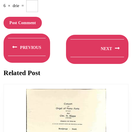
6
×
drie
=
Berichtnavigatie
PREVIOUS
NEXT
Previous
Next
post:
post:
Related Post