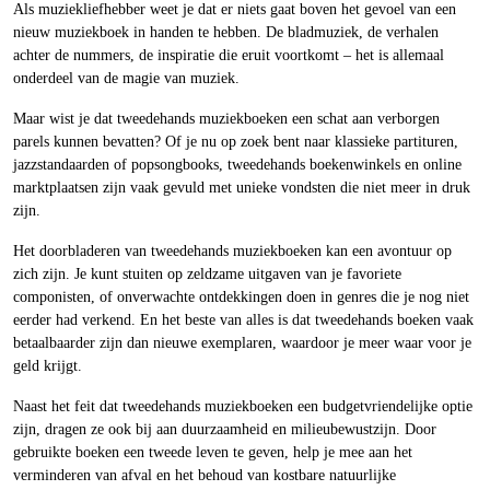
Als muziekliefhebber weet je dat er niets gaat boven het gevoel van een
nieuw muziekboek in handen te hebben. De bladmuziek, de verhalen
achter de nummers, de inspiratie die eruit voortkomt – het is allemaal
onderdeel van de magie van muziek.
Maar wist je dat tweedehands muziekboeken een schat aan verborgen
parels kunnen bevatten? Of je nu op zoek bent naar klassieke partituren,
jazzstandaarden of popsongbooks, tweedehands boekenwinkels en online
marktplaatsen zijn vaak gevuld met unieke vondsten die niet meer in druk
zijn.
Het doorbladeren van tweedehands muziekboeken kan een avontuur op
zich zijn. Je kunt stuiten op zeldzame uitgaven van je favoriete
componisten, of onverwachte ontdekkingen doen in genres die je nog niet
eerder had verkend. En het beste van alles is dat tweedehands boeken vaak
betaalbaarder zijn dan nieuwe exemplaren, waardoor je meer waar voor je
geld krijgt.
Naast het feit dat tweedehands muziekboeken een budgetvriendelijke optie
zijn, dragen ze ook bij aan duurzaamheid en milieubewustzijn. Door
gebruikte boeken een tweede leven te geven, help je mee aan het
verminderen van afval en het behoud van kostbare natuurlijke