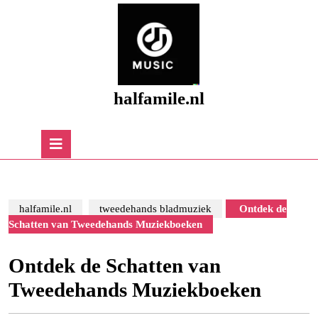
Skip
to
content
Skip
to
content
halfamile.nl
Open
Button
halfamile.nl
tweedehands bladmuziek
Ontdek de
Schatten van Tweedehands Muziekboeken
Ontdek de Schatten van
Tweedehands Muziekboeken