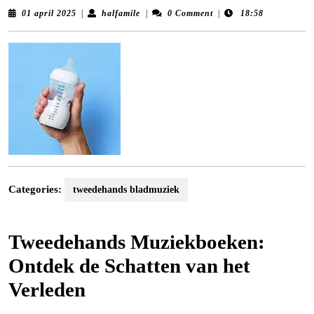
01
halfamile
01 april 2025
|
halfamile
|
0 Comment
|
18:58
april
2025
Categories:
tweedehands bladmuziek
Tweedehands Muziekboeken:
Ontdek de Schatten van het
Verleden