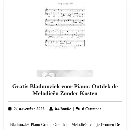
Gratis Bladmuziek voor Piano: Ontdek de
Gratis
Melodieën Zonder Kosten
Bladmuziek
voor
21
halfamile
21 november 2023
|
halfamile
|
0 Comment
Piano:
november
2023
Ontdek
Bladmuziek Piano Gratis: Ontdek de Melodieën van je Dromen De
de