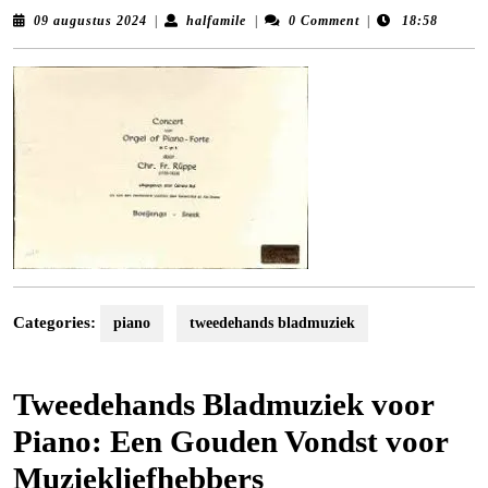
09
halfamile
09 augustus 2024
|
halfamile
|
0 Comment
|
18:58
augustus
2024
Categories:
piano
tweedehands bladmuziek
Tweedehands Bladmuziek voor
Piano: Een Gouden Vondst voor
Muziekliefhebbers