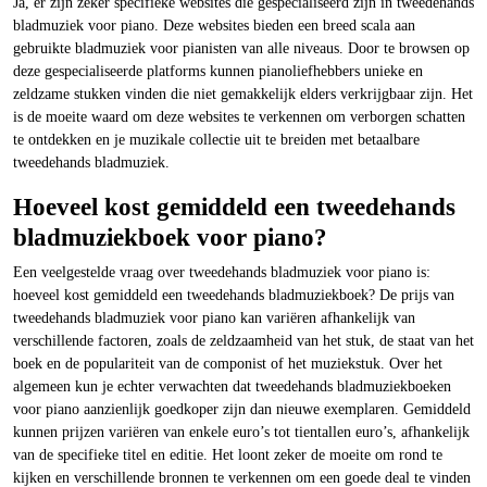
Ja, er zijn zeker specifieke websites die gespecialiseerd zijn in tweedehands
bladmuziek voor piano. Deze websites bieden een breed scala aan
gebruikte bladmuziek voor pianisten van alle niveaus. Door te browsen op
deze gespecialiseerde platforms kunnen pianoliefhebbers unieke en
zeldzame stukken vinden die niet gemakkelijk elders verkrijgbaar zijn. Het
is de moeite waard om deze websites te verkennen om verborgen schatten
te ontdekken en je muzikale collectie uit te breiden met betaalbare
tweedehands bladmuziek.
Hoeveel kost gemiddeld een tweedehands
bladmuziekboek voor piano?
Een veelgestelde vraag over tweedehands bladmuziek voor piano is:
hoeveel kost gemiddeld een tweedehands bladmuziekboek? De prijs van
tweedehands bladmuziek voor piano kan variëren afhankelijk van
verschillende factoren, zoals de zeldzaamheid van het stuk, de staat van het
boek en de populariteit van de componist of het muziekstuk. Over het
algemeen kun je echter verwachten dat tweedehands bladmuziekboeken
voor piano aanzienlijk goedkoper zijn dan nieuwe exemplaren. Gemiddeld
kunnen prijzen variëren van enkele euro’s tot tientallen euro’s, afhankelijk
van de specifieke titel en editie. Het loont zeker de moeite om rond te
kijken en verschillende bronnen te verkennen om een goede deal te vinden