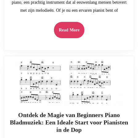
piano, een prachtig instrument dat al eeuwenlang mensen betovert
Melodieën
met zijn melodieën. Of je nu een ervaren pianist bent of
Zonder
Kosten
Read
Read More
More
Ontdek de Magie van Beginners Piano
Bladmuziek: Een Ideale Start voor Pianisten
Ontdek
in de Dop
de