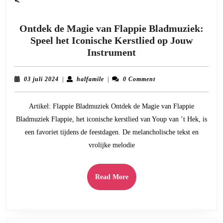
Ontdek de Magie van Flappie Bladmuziek:
Speel het Iconische Kerstlied op Jouw
Ontdek
Instrument
de
Magie
03
halfamile
03 juli 2024
|
halfamile
|
0 Comment
van
juli
2024
Flappie
Artikel: Flappie Bladmuziek Ontdek de Magie van Flappie
Bladmuziek:
Bladmuziek Flappie, het iconische kerstlied van Youp van ’t Hek, is
Speel
een favoriet tijdens de feestdagen. De melancholische tekst en
het
vrolijke melodie
Iconische
Kerstlied
op
Read
Read More
Jouw
More
Instrument