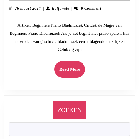
Magie
26
halfamile
26 maart 2024
|
halfamile
|
0 Comment
van
maart
2024
Beginners
Artikel: Beginners Piano Bladmuziek Ontdek de Magie van
Piano
Beginners Piano Bladmuziek Als je net begint met piano spelen, kan
Bladmuziek:
het vinden van geschikte bladmuziek een uitdagende taak lijken.
Een
Gelukkig zijn
Ideale
Start
voor
Read
Read More
Pianisten
More
in
de
Dop
ZOEKEN