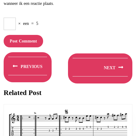
wanneer ik een reactie plaats.
×
een
=
5
Berichtnavigatie
PREVIOUS
NEXT
Previous
Next
post:
post:
Related Post