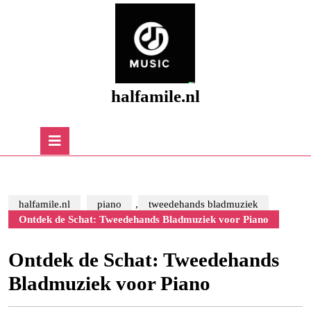
Skip
to
content
Skip
to
content
halfamile.nl
Open
Button
halfamile.nl
piano
,
tweedehands bladmuziek
Ontdek de Schat: Tweedehands Bladmuziek voor Piano
Ontdek de Schat: Tweedehands
Bladmuziek voor Piano