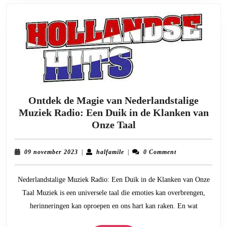
Ontdek de Magie van Nederlandstalige
Muziek Radio: Een Duik in de Klanken van
Ontdek
Onze Taal
de
Magie
09
halfamile
09 november 2023
|
halfamile
|
0 Comment
van
november
2023
Nederlandstalige
Nederlandstalige Muziek Radio: Een Duik in de Klanken van Onze
Muziek
Taal Muziek is een universele taal die emoties kan overbrengen,
Radio:
herinneringen kan oproepen en ons hart kan raken. En wat
Een
Duik