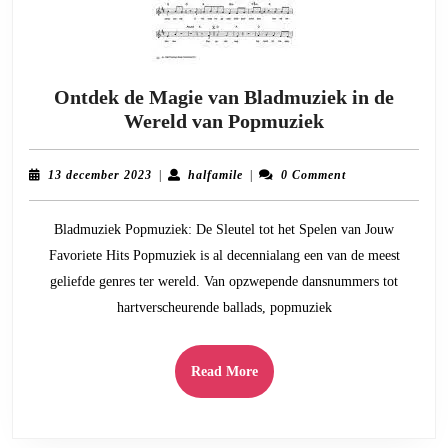
Ontdek de Magie van Bladmuziek in de
Ontdek
Wereld van Popmuziek
de
Magie
13
halfamile
13 december 2023
|
halfamile
|
0 Comment
van
december
2023
Bladmuziek
Bladmuziek Popmuziek: De Sleutel tot het Spelen van Jouw
in
Favoriete Hits Popmuziek is al decennialang een van de meest
de
geliefde genres ter wereld. Van opzwepende dansnummers tot
Wereld
hartverscheurende ballads, popmuziek
van
Popmuziek
Read
Read More
More