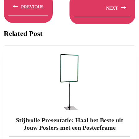
PREVIOUS
NEXT
Previous
Next
post:
post:
Related Post
Stijlvolle Presentatie: Haal het Beste uit
Stijlvoll
Jouw Posters met een Posterframe
Presenta