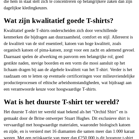
die hem in staat stelt zich te concentreren op belangrijkere zaken dan zijn
dagelijkse kledingkeuzes.
Wat zijn kwalitatief goede T-shirts?
Kwalitatief goede T-shirts onderscheiden zich door verschillende
kenmerken die bijdragen aan duurzaamheid, comfort en stijl. Allereerst is
de kwaliteit van de stof essentieel; katoen van hoge kwaliteit, zoals
organisch katoen of pima-katoen, zorgt voor een zacht en ademend gevoel.
Daarnaast spelen de afwerking en pasvorm een belangrijke rol; goed
gestikte naden, stevige boorden en een vorm die mooi aansluit op het
lichaam dragen bij aan de algehele kwaliteit van het T-shirt. Verder is het
raadzaam om te letten op eventuele certificeringen voor milieuvriendelijke
productieprocessen of ethische arbeidsomstandigheden, wat bijdraagt aan
een verantwoorde keuze voor hoogwaardige T-shirts.
Wat is het duurste T-shirt ter wereld?
Het duurste T-shirt ter wereld staat bekend als het “Orchid Shirt” en is
gemaakt door de Britse ontwerper Stuart Hughes. Dit exclusieve shirt is
vervaardigd met hoogwaardige materialen, waaronder biologisch katoen
en zijde, en is versierd met 16 diamanten die samen meer dan 1.000 karaat
wegen. Met een prijskaartje van meer dan €250.000 is dit luxueuze t-shirt