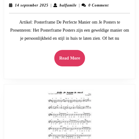
Haal
14
halfamile
14 september 2025
|
halfamile
|
0 Comment
het
september
2025
Beste
Artikel: Posterframe De Perfecte Manier om Je Posters te
uit
Presenteren: Het Posterframe Posters zijn een geweldige manier om
Jouw
je persoonlijkheid en stijl in huis te laten zien. Of het nu
Posters
met
een
Read
Read More
Posterf
More