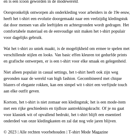
en is een icoon geworden in de modewereld.
Oorspronkelijk ontworpen als onderkleding voor arbeiders in de 19e eeuw,
heeft het t-shirt een evolutie doorgemaakt naar een veelzijdig kledingstuk
dat door mensen van alle leeftijden en achtergronden wordt gedragen. Het
comfortabele materiaal en de eenvoudige snit maken het t-shirt populair
voor dagelijks gebruik.
Wat het t-shirt zo uniek maakt, is de mogelijkheid om ermee te spelen met
verschillende stijlen en looks. Van basic effen kleuren tot gedurfde prints
en grafische ontwerpen, er is een t-shirt voor elke smaak en gelegenheid.
Niet alleen populair in casual settings, het t-shirt heeft ook zijn weg
gevonden naar de wereld van high fashion. Gecombineerd met chique
blazers of elegante rokken, kan een simpel wit t-shirt een verfijnde touch
aan elke outfit geven.
Kortom, het t-shirt is niet zomaar een kledingstuk; het is een mode-item
met een rijke geschiedenis en tijdloze aantrekkingskracht. Of je nu gaat
voor klassiek wit of opvallend bedrukt, het t-shirt blijft een essentieel
onderdeel van onze kledingkasten en zal dat nog vele jaren blijven.
© 2023 | Alle rechten voorbehouden | T-shirt Mode Magazine