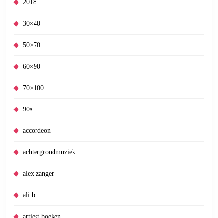
2018
30×40
50×70
60×90
70×100
90s
accordeon
achtergrondmuziek
alex zanger
ali b
artiest boeken