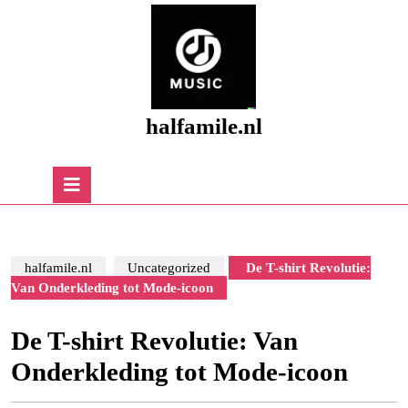
Skip
to
content
Skip
to
content
halfamile.nl
Open
Button
halfamile.nl
Uncategorized
De T-shirt Revolutie:
Van Onderkleding tot Mode-icoon
De T-shirt Revolutie: Van
Onderkleding tot Mode-icoon