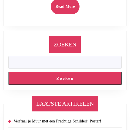
in
Read
Read More
de
More
Klanken
van
Onze
Taal
ZOEKEN
Zoeken
LAATSTE ARTIKELEN
Verfraai je Muur met een Prachtige Schilderij Poster!