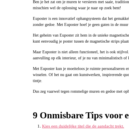
Ben je het zat om je muren te versieren met saaie, traditio
misschien wel de oplossing waar je naar op zoek bent!
Euposter is een innovatief ophangsysteem dat het gemakkel
zonder gedoe. Met Euposter hoef je geen gaten in de muur t
Het geheim van Euposter zit hem in de unieke magnetische t
kunt eenvoudig je poster tussen de magnetische strips plaa
Maar Euposter is niet alleen functioneel, het is ook stijlvo
aanvulling op elk interieur, of je nu van minimalistisch of 
Met Euposter kun je moeiteloos je ruimte personaliseren e
wisselen. Of het nu gaat om kunstwerken, inspirerende quot
tintje.
Dus zeg vaarwel tegen rommelige muren en gedoe met opha
9 Onmisbare Tips voor e
Kies een duidelijke titel die de aandacht trekt.