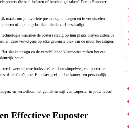
nele posters die snel loslaten of beschadigd raken? Dan is Euposter
ijk maakt om je favoriete posters op te hangen en te verwisselen
e boren of tape te gebruiken die de verf beschadigt.
echnologie waarmee de posters stevig op hun plaats blijven zitten. Je
tsen en deze vervolgens op elke gewenste plek aan de muur bevestigen.
l. Het slanke design en de verschillende kleuropties maken het een
kleurrijk houdt.
n steeds weer nieuwe looks creëren door simpelweg van poster te
es of reisfoto’s, met Euposter geef je elke kamer een persoonlijk
ngen, en verwelkom het gemak en stijl van Euposter in jouw leven!
en Effectieve Euposter