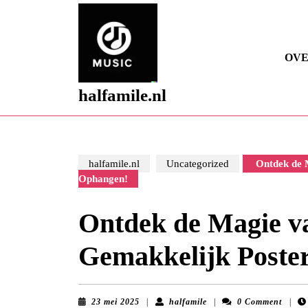
Skip
to
content
Skip
OVE
to
content
halfamile.nl
halfamile.nl
Uncategorized
Ontdek de M
Ophangen!
Ontdek de Magie va
Gemakkelijk Poste
23
halfamile
23 mei 2025
|
halfamile
|
0 Comment
|