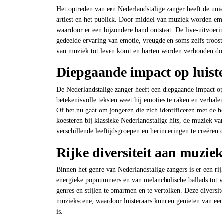
Het optreden van een Nederlandstalige zanger heeft de uni
artiest en het publiek. Door middel van muziek worden emot
waardoor er een bijzondere band ontstaat. De live-uitvoer
gedeelde ervaring van emotie, vreugde en soms zelfs troos
van muziek tot leven komt en harten worden verbonden do
Diepgaande impact op luister
De Nederlandstalige zanger heeft een diepgaande impact op l
betekenisvolle teksten weet hij emoties te raken en verhale
Of het nu gaat om jongeren die zich identificeren met de 
koesteren bij klassieke Nederlandstalige hits, de muziek va
verschillende leeftijdsgroepen en herinneringen te creëren
Rijke diversiteit aan muziek
Binnen het genre van Nederlandstalige zangers is er een rijk
energieke popnummers en van melancholische ballads tot vr
genres en stijlen te omarmen en te vertolken. Deze diversit
muziekscene, waardoor luisteraars kunnen genieten van ee
is.