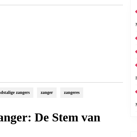
dstalige zangers
zanger
zangeres
anger: De Stem van