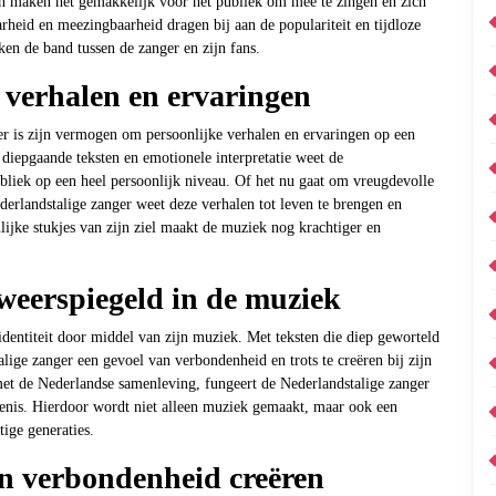
en maken het gemakkelijk voor het publiek om mee te zingen en zich
rheid en meezingbaarheid dragen bij aan de populariteit en tijdloze
en de band tussen de zanger en zijn fans.
 verhalen en ervaringen
r is zijn vermogen om persoonlijke verhalen en ervaringen op een
diepgaande teksten en emotionele interpretatie weet de
bliek op een heel persoonlijk niveau. Of het nu gaat om vreugdevolle
derlandstalige zanger weet deze verhalen tot leven te brengen en
nlijke stukjes van zijn ziel maakt de muziek nog krachtiger en
t weerspiegeld in de muziek
 identiteit door middel van zijn muziek. Met teksten die diep geworteld
alige zanger een gevoel van verbondenheid en trots te creëren bij zijn
met de Nederlandse samenleving, fungeert de Nederlandstalige zanger
edenis. Hierdoor wordt niet alleen muziek gemaakt, maar ook een
ige generaties.
an verbondenheid creëren