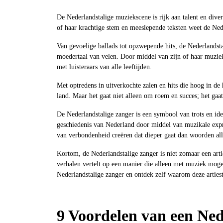
De Nederlandstalige muziekscene is rijk aan talent en divers
of haar krachtige stem en meeslepende teksten weet de Nede
Van gevoelige ballads tot opzwepende hits, de Nederlandsta
moedertaal van velen. Door middel van zijn of haar muziek
met luisteraars van alle leeftijden.
Met optredens in uitverkochte zalen en hits die hoog in de h
land. Maar het gaat niet alleen om roem en succes; het ga
De Nederlandstalige zanger is een symbool van trots en iden
geschiedenis van Nederland door middel van muzikale expr
van verbondenheid creëren dat dieper gaat dan woorden all
Kortom, de Nederlandstalige zanger is niet zomaar een artie
verhalen vertelt op een manier die alleen met muziek mogel
Nederlandstalige zanger en ontdek zelf waarom deze artieste
9 Voordelen van een Ned