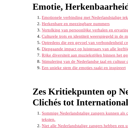
Emotie, Herkenbaarheid
Emotionele verbinding met Nederlandstalige tek
Herkenbare en meezingbare nummers
Vertolking van persoonlijke verhalen en ervarin
Culturele trots en identiteit weerspiegeld in de 
Optredens die een gevoel van verbondenheid cr
Diepgaande impact op luisteraars van alle leefti
Rijke diversiteit aan muziekstijlen binnen het ge
Stimulering van de Nederlandse taal en cultuur 
Een unieke stem die emoties raakt en inspireert
Zes Kritiekpunten op Ne
Clichés tot Internation
Sommige Nederlandstalige zangers kunnen als 
teksten.
Niet alle Nederlandstalige zangers hebben een un