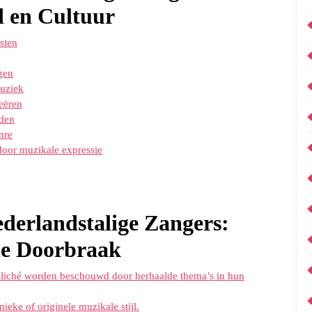
 en Cultuur
sten
gen
muziek
eëren
jden
nre
door muzikale expressie
derlandstalige Zangers:
ale Doorbraak
cliché worden beschouwd door herhaalde thema’s in hun
ieke of originele muzikale stijl.