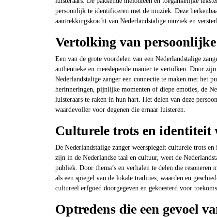
luisteraars. De pakkende melodieën en toegankelijke tekst
persoonlijk te identificeren met de muziek. Deze herkenbaa
aantrekkingskracht van Nederlandstalige muziek en versterk
Vertolking van persoonlijke
Een van de grote voordelen van een Nederlandstalige zange
authentieke en meeslepende manier te vertolken. Door zijn 
Nederlandstalige zanger een connectie te maken met het pu
herinneringen, pijnlijke momenten of diepe emoties, de Ne
luisteraars te raken in hun hart. Het delen van deze persoo
waardevoller voor degenen die ernaar luisteren.
Culturele trots en identitei
De Nederlandstalige zanger weerspiegelt culturele trots en
zijn in de Nederlandse taal en cultuur, weet de Nederlandst
publiek. Door thema’s en verhalen te delen die resoneren 
als een spiegel van de lokale tradities, waarden en geschi
cultureel erfgoed doorgegeven en gekoesterd voor toekomst
Optredens die een gevoel v