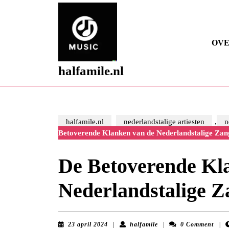
Skip
to
content
Skip
OVE
to
content
halfamile.nl
halfamile.nl
nederlandstalige artiesten
,
n
Betoverende Klanken van de Nederlandstalige Zan
De Betoverende Kl
Nederlandstalige Z
23
halfamile
23 april 2024
|
halfamile
|
0 Comment
|