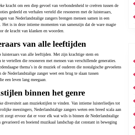
eke kracht om een diep gevoel van verbondenheid te creëren tussen de
ies gedeeld en verhalen verteld die resoneren met de luisteraars,
ingen van Nederlandstalige zangers brengen mensen samen in een
t. Het is in deze intieme momenten van samenzijn dat de ware magie
or de kracht van klanken en woorden.
aars van alle leeftijden
uisteraars van alle leeftijden. Met zijn krachtige stem en
n te vertellen die resoneren met mensen van verschillende generaties.
hedendaagse thema’s in de muziek of ouderen die nostalgische gevoelens
n de Nederlandstalige zanger weet een brug te slaan tussen
 die een leven lang meegaan.
stijlen binnen het genre
e diversiteit aan muziekstijlen te vinden. Van intieme luisterliedjes tot
olijke meezingers, Nederlandstalige zangers weten een breed scala aan
eit zorgt ervoor dat er voor elk wat wils is binnen de Nederlandstalige
n gevarieerd en boeiend muzikaal landschap dat constant in beweging