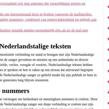
erzadigd zijn met artiesten die vergelijkbare genres en
 om internationaal door te breken vanwege de taalbarrière.
talige nummers, variërend van oppervlakkigheid tot gebrek aan
talige muziek minder toegankelijk zijn als ze de taal niet
Nederlandstalige teksten
emotionele verbinding tot stand te brengen met zijn Nederlandstalige
et de zanger gevoelens en emoties op een authentieke en directe
iefde, verlies, vreugde of verdriet, Nederlandstalige teksten hebben
ars te spreken en hen te raken op een niveau dat universeel begrepen
e Nederlandstalige zanger zo geliefd maakt bij zijn publiek en hem in
ie generaties lang blijven resoneren.
e nummers
 het vermogen om herkenbare en meezingbare nummers te creëren. Door
de Nederlandstalige zanger een diepe verbinding te creëren met zijn