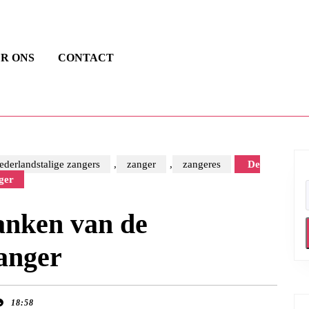
R ONS
CONTACT
ederlandstalige zangers
,
zanger
,
zangeres
De
ger
anken van de
anger
18:58