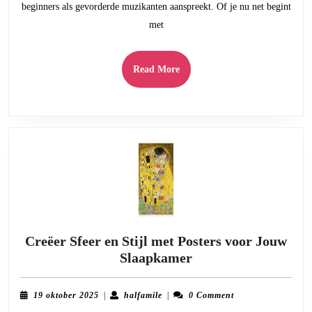
beginners als gevorderde muzikanten aanspreekt. Of je nu net begint
het
met
keyboard
Read
Read More
More
Creëer Sfeer en Stijl met Posters voor Jouw
Creëer
Slaapkamer
Sfeer
en
19
halfamile
19 oktober 2025
|
halfamile
|
0 Comment
Stijl
oktober