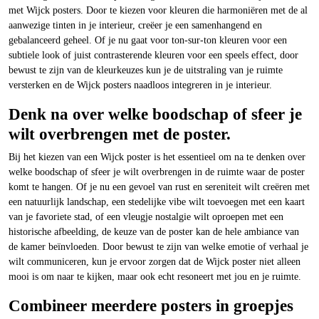
met Wijck posters. Door te kiezen voor kleuren die harmoniëren met de al
aanwezige tinten in je interieur, creëer je een samenhangend en
gebalanceerd geheel. Of je nu gaat voor ton-sur-ton kleuren voor een
subtiele look of juist contrasterende kleuren voor een speels effect, door
bewust te zijn van de kleurkeuzes kun je de uitstraling van je ruimte
versterken en de Wijck posters naadloos integreren in je interieur.
Denk na over welke boodschap of sfeer je
wilt overbrengen met de poster.
Bij het kiezen van een Wijck poster is het essentieel om na te denken over
welke boodschap of sfeer je wilt overbrengen in de ruimte waar de poster
komt te hangen. Of je nu een gevoel van rust en sereniteit wilt creëren met
een natuurlijk landschap, een stedelijke vibe wilt toevoegen met een kaart
van je favoriete stad, of een vleugje nostalgie wilt oproepen met een
historische afbeelding, de keuze van de poster kan de hele ambiance van
de kamer beïnvloeden. Door bewust te zijn van welke emotie of verhaal je
wilt communiceren, kun je ervoor zorgen dat de Wijck poster niet alleen
mooi is om naar te kijken, maar ook echt resoneert met jou en je ruimte.
Combineer meerdere posters in groepjes