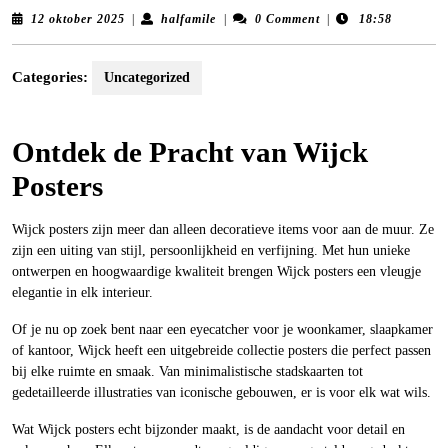
12
halfamile
12 oktober 2025
|
halfamile
|
0 Comment
|
18:58
oktober
2025
Categories:
Uncategorized
Ontdek de Pracht van Wijck
Posters
Wijck posters zijn meer dan alleen decoratieve items voor aan de muur. Ze
zijn een uiting van stijl, persoonlijkheid en verfijning. Met hun unieke
ontwerpen en hoogwaardige kwaliteit brengen Wijck posters een vleugje
elegantie in elk interieur.
Of je nu op zoek bent naar een eyecatcher voor je woonkamer, slaapkamer
of kantoor, Wijck heeft een uitgebreide collectie posters die perfect passen
bij elke ruimte en smaak. Van minimalistische stadskaarten tot
gedetailleerde illustraties van iconische gebouwen, er is voor elk wat wils.
Wat Wijck posters echt bijzonder maakt, is de aandacht voor detail en