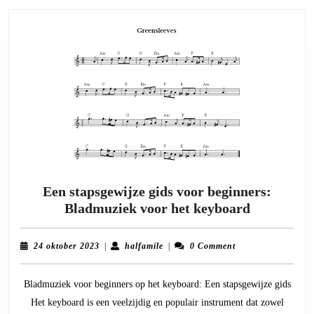
Een stapsgewijze gids voor beginners:
Een
Bladmuziek voor het keyboard
stapsgewij
gids
24
halfamile
24 oktober 2023
|
halfamile
|
0 Comment
voor
oktober
2023
beginners:
Bladmuziek voor beginners op het keyboard: Een stapsgewijze gids
Bladmuzi
Het keyboard is een veelzijdig en populair instrument dat zowel
voor