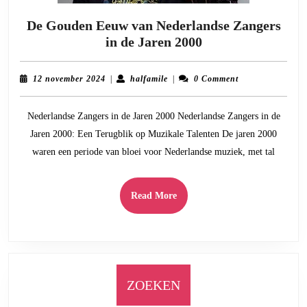
De Gouden Eeuw van Nederlandse Zangers
De
in de Jaren 2000
Gouden
Eeuw
12
halfamile
12 november 2024
|
halfamile
|
0 Comment
van
november
2024
Nederlandse
Nederlandse Zangers in de Jaren 2000 Nederlandse Zangers in de
Zangers
Jaren 2000: Een Terugblik op Muzikale Talenten De jaren 2000
in
waren een periode van bloei voor Nederlandse muziek, met tal
de
Jaren
2000
Read
Read More
More
ZOEKEN