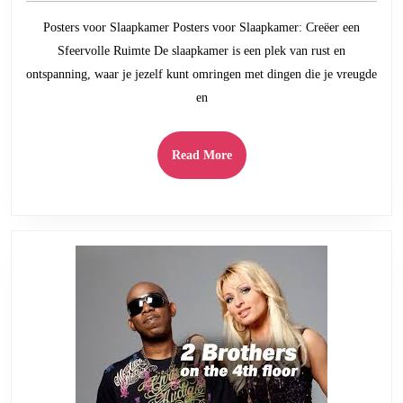
2025
met
Posters voor Slaapkamer Posters voor Slaapkamer: Creëer een
Posters
Sfeervolle Ruimte De slaapkamer is een plek van rust en
voor
ontspanning, waar je jezelf kunt omringen met dingen die je vreugde
Jouw
en
Slaapkamer
Read
Read More
More