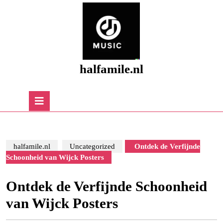
Skip
to
content
Skip
to
content
halfamile.nl
Open
Button
halfamile.nl
Uncategorized
Ontdek de Verfijnde
Schoonheid van Wijck Posters
Ontdek de Verfijnde Schoonheid
van Wijck Posters