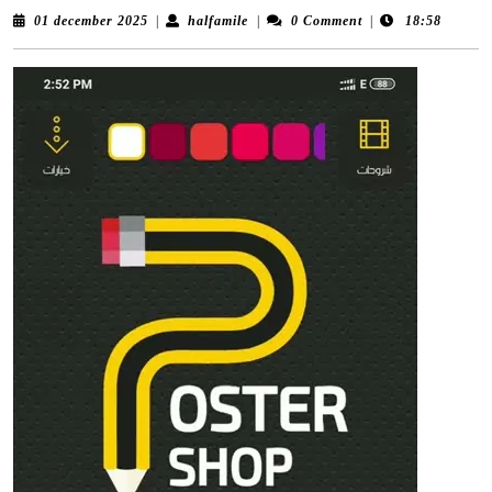
01
halfamile
01 december 2025
|
halfamile
|
0 Comment
|
18:58
december
2025