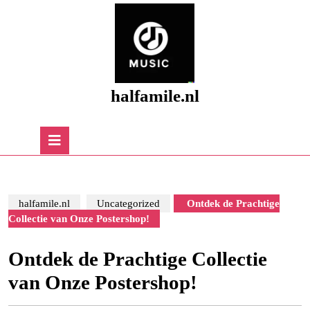
Skip
to
content
Skip
to
content
halfamile.nl
Open
Button
halfamile.nl
Uncategorized
Ontdek de Prachtige
Collectie van Onze Postershop!
Ontdek de Prachtige Collectie
van Onze Postershop!