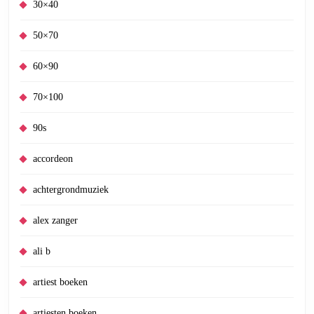
30×40
50×70
60×90
70×100
90s
accordeon
achtergrondmuziek
alex zanger
ali b
artiest boeken
artiesten boeken