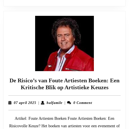
De Risico’s van Foute Artiesten Boeken: Een
De
Kritische Blik op Artistieke Keuzes
Risico’s
van
07
halfamile
07 april 2025
|
halfamile
|
0 Comment
Foute
april
2025
Artieste
Artikel: Foute Artiesten Boeken Foute Artiesten Boeken: Een
Boeken:
Risicovolle Keuze? Het boeken van artiesten voor een evenement of
Een