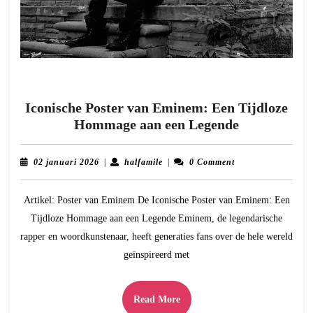
Iconische Poster van Eminem: Een Tijdloze
Iconische
Hommage aan een Legende
Poster
van
02
halfamile
02 januari 2026
|
halfamile
|
0 Comment
Eminem:
januari
2026
Een
Artikel: Poster van Eminem De Iconische Poster van Eminem: Een
Tijdloze
Tijdloze Hommage aan een Legende Eminem, de legendarische
Hommage
rapper en woordkunstenaar, heeft generaties fans over de hele wereld
aan
geïnspireerd met
een
Legende
Read
Read More