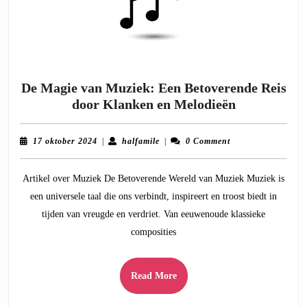
De Magie van Muziek: Een Betoverende Reis
De
door Klanken en Melodieën
Magie
van
17
halfamile
17 oktober 2024
|
halfamile
|
0 Comment
Muziek:
oktober
2024
Een
Artikel over Muziek De Betoverende Wereld van Muziek Muziek is
Betoverend
een universele taal die ons verbindt, inspireert en troost biedt in
Reis
tijden van vreugde en verdriet. Van eeuwenoude klassieke
door
composities
Klanken
en
Melodieën
Read
Read More
More