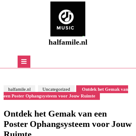
Skip
to
content
Skip
to
content
halfamile.nl
Open
Button
halfamile.nl
Uncategorized
Ontdek het Gemak van
een Poster Ophangsysteem voor Jouw Ruimte
Ontdek het Gemak van een
Poster Ophangsysteem voor Jouw
Ruimte