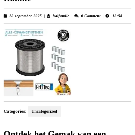
28
halfamile
28 september 2025
|
halfamile
|
0 Comment
|
18:58
september
2025
Categories:
Uncategorized
Ontdek het Gemak van een