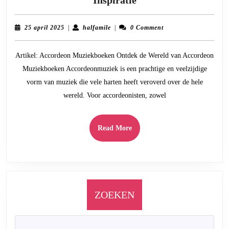
de
Magie
25
halfamile
25 april 2025
|
halfamile
|
0 Comment
van
april
2025
Accordeon
Artikel: Accordeon Muziekboeken Ontdek de Wereld van Accordeon
Muziekboeken:
Muziekboeken Accordeonmuziek is een prachtige en veelzijdige
Een
vorm van muziek die vele harten heeft veroverd over de hele
Melodieuze
wereld. Voor accordeonisten, zowel
Reis
vol
Inspiratie
Read
Read More
More
ZOEKEN