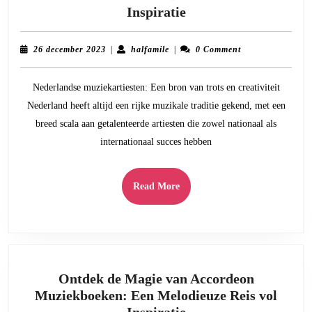
De
Inspiratie
Creatieve
Kracht
26
halfamile
26 december 2023
|
halfamile
|
0 Comment
van
december
2023
Nederlandse
Nederlandse muziekartiesten: Een bron van trots en creativiteit
Muziekartiesten:
Nederland heeft altijd een rijke muzikale traditie gekend, met een
Een
breed scala aan getalenteerde artiesten die zowel nationaal als
Bron
internationaal succes hebben
van
Trots
en
Read
Read More
Inspiratie
More
Ontdek de Magie van Accordeon
Muziekboeken: Een Melodieuze Reis vol
Ontdek
Inspiratie