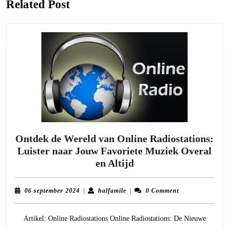
Related Post
Ontdek de Wereld van Online Radiostations:
Luister naar Jouw Favoriete Muziek Overal
Ontdek
en Altijd
de
Wereld
06
halfamile
06 september 2024
|
halfamile
|
0 Comment
van
september
2024
Online
Artikel: Online Radiostations Online Radiostations: De Nieuwe
Radiostations: