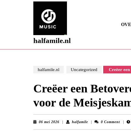
Skip
to
content
Skip
OVE
to
content
halfamile.nl
halfamile.nl
Uncategorized
Creëer een 
Creëer een Betover
voor de Meisjeska
06
halfamile
06 mei 2026
|
halfamile
|
0 Comment
|
mei