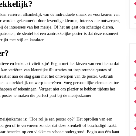
ekkelijk?
 kan variëren afhankelijk van de individuele smaak en voorkeuren van
er worden gekenmerkt door levendige kleuren, interessante ontwerpen,
j de interesses van het meisje. Of het nu gaat om schattige dieren,
atronen, de sleutel tot een aantrekkelijke poster is dat deze resoneert
ijkt met stijl en karakter.
er?
ieve en leuke activiteit zijn! Begin met het kiezen van een thema dat
 kan variëren van kleurrijke illustraties tot inspirerende quotes of
reatief aan de slag gaan met het ontwerpen van de poster. Gebruik
 en aantrekkelijk ontwerp te creëren. Voeg persoonlijke elementen toe
appen of tekeningen. Vergeet niet om plezier te hebben tijdens het
n poster te maken die perfect past bij de meisjeskamer!
meisjeskamer is: “Hoe rol je een poster op?” Het oprollen van een
 bergen of te vervoeren zonder dat deze kreukelt of beschadigd raakt.
 naar beneden op een vlakke en schone ondergrond. Begin aan één kant