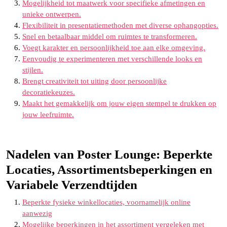
Mogelijkheid tot maatwerk voor specifieke afmetingen en
unieke ontwerpen.
Flexibiliteit in presentatiemethoden met diverse ophangopties.
Snel en betaalbaar middel om ruimtes te transformeren.
Voegt karakter en persoonlijkheid toe aan elke omgeving.
Eenvoudig te experimenteren met verschillende looks en
stijlen.
Brengt creativiteit tot uiting door persoonlijke
decoratiekeuzes.
Maakt het gemakkelijk om jouw eigen stempel te drukken op
jouw leefruimte.
Nadelen van Poster Lounge: Beperkte
Locaties, Assortimentsbeperkingen en
Variabele Verzendtijden
Beperkte fysieke winkellocaties, voornamelijk online
aanwezig
Mogelijke beperkingen in het assortiment vergeleken met