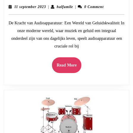
Magie
11
halfamile
11 september 2023
|
halfamile
|
0 Comment
van
september
2023
Hoogwaardige
De Kracht van Audioapparatuur: Een Wereld van Geluidskwaliteit In
Audioapparatuur
onze moderne wereld, waar muziek en geluid een integraal
Een
onderdeel zijn van ons dagelijks leven, speelt audioapparatuur een
Wereld
cruciale rol bij
van
Geluidskwaliteit
Read
Read More
More