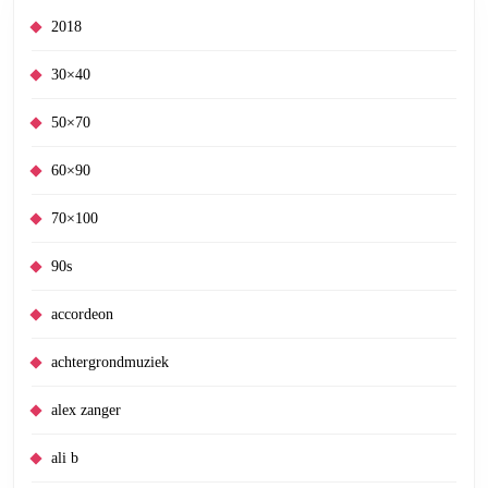
2018
30×40
50×70
60×90
70×100
90s
accordeon
achtergrondmuziek
alex zanger
ali b