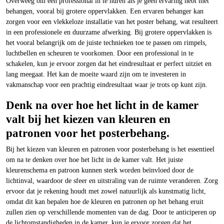
Overweeg om een professional in te huren als je geen ervaring hebt met
behangen, vooral bij grotere oppervlakken. Een ervaren behanger kan
zorgen voor een vlekkeloze installatie van het poster behang, wat resulteert
in een professionele en duurzame afwerking. Bij grotere oppervlakken is
het vooral belangrijk om de juiste technieken toe te passen om rimpels,
luchtbellen en scheuren te voorkomen. Door een professional in te
schakelen, kun je ervoor zorgen dat het eindresultaat er perfect uitziet en
lang meegaat. Het kan de moeite waard zijn om te investeren in
vakmanschap voor een prachtig eindresultaat waar je trots op kunt zijn.
Denk na over hoe het licht in de kamer
valt bij het kiezen van kleuren en
patronen voor het posterbehang.
Bij het kiezen van kleuren en patronen voor posterbehang is het essentieel
om na te denken over hoe het licht in de kamer valt. Het juiste
kleurenschema en patroon kunnen sterk worden beïnvloed door de
lichtinval, waardoor de sfeer en uitstraling van de ruimte veranderen. Zorg
ervoor dat je rekening houdt met zowel natuurlijk als kunstmatig licht,
omdat dit kan bepalen hoe de kleuren en patronen op het behang eruit
zullen zien op verschillende momenten van de dag. Door te anticiperen op
de lichtomstandigheden in de kamer, kun je ervoor zorgen dat het