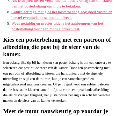
Als je twijfelt tussen verschillende opties, vraag dan om stalen
van het posterbehang om thuis te bekijken.
Controleer regelmatig of het posterbehang nog goed vastzit en
herstel eventuele losse hoeken direct.
Wees geduldig en precies tijdens het aanbrengen van het
posterbehang voor een mooi eindresultaat.
Kies een posterbehang met een patroon of
afbeelding die past bij de sfeer van de
kamer.
Een belangrijke tip bij het kiezen van poster behang is om een ontwerp te
selecteren dat past bij de sfeer van de kamer. Door een posterbehang met
een patroon of afbeelding te kiezen die harmonieert met de algehele
uitstraling en stijl van de ruimte, kun je een samenhangend en
uitgebalanceerd interieur creëren. Of je nu gaat voor een subtiel patroon
dat de bestaande kleuren aanvult of juist voor een opvallende afbeelding
die als blikvanger fungeert, het juiste poster behang kan echt het verschil
maken en de sfeer van de kamer versterken.
Meet de muur nauwkeurig op voordat je