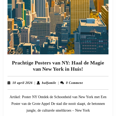
Prachtige Posters van NY: Haal de Magie
Prachtige
van New York in Huis!
Posters
van
10
halfamile
10 april 2026
|
halfamile
|
0 Comment
NY:
april
2026
Haal
Artikel: Poster NY Ontdek de Schoonheid van New York met Een
de
Poster van de Grote Appel De stad die nooit slaapt, de betonnen
Magie
jungle, de culturele smeltkroes – New York
van