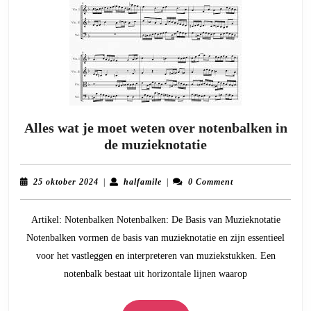
Alles wat je moet weten over notenbalken in
Alles
de muzieknotatie
wat
je
25
halfamile
25 oktober 2024
|
halfamile
|
0 Comment
moet
oktober
2024
weten
Artikel: Notenbalken Notenbalken: De Basis van Muzieknotatie
over
Notenbalken vormen de basis van muzieknotatie en zijn essentieel
notenbalken
voor het vastleggen en interpreteren van muziekstukken. Een
in
notenbalk bestaat uit horizontale lijnen waarop
de
muzieknotatie