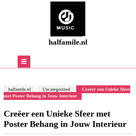
Skip
to
content
Skip
to
content
halfamile.nl
Open
Button
halfamile.nl
Uncategorized
Creëer een Unieke Sfeer
met Poster Behang in Jouw Interieur
Creëer een Unieke Sfeer met
Poster Behang in Jouw Interieur