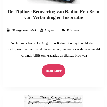
De Tijdloze Betovering van Radio: Een Bron
De
van Verbinding en Inspiratie
Tijdloze
Betovering
18
halfamile
18 augustus 2024
|
halfamile
|
0 Comment
van
augustus
2024
Radio:
Artikel over Radio De Magie van Radio: Een Tijdloos Medium
Een
Radio, een medium dat al decennia lang mensen over de hele wereld
Bron
verbindt, blijft een krachtige en tijdloze bron van
van
Verbinding
en
Read
Read More
Inspiratie
More