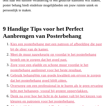
bent naar een subtiele verandering of een gedurfde statement wilt maken,
poster behang biedt eindeloze mogelijkheden om jouw ruimte uniek en
persoonlijk te maken.
9 Handige Tips voor het Perfect
Aanbrengen van Posterbehang
Kies een posterbehang met een patroon of afbeelding die past
bij de sfeer van de kamer.
Meet de muur nauwkeurig op voordat je het posterbehang
bestelt om te zorgen dat het goed past.
Zorg voor een gladde en schone muur voordat je het
posterbehang aanbrengt voor het beste resultaat.
Gebruik behanglijm van goede kwaliteit om ervoor te zorgen
dat het posterbehang goed blijft zitten.
Overweeg om een professional in te huren als je geen ervaring
hebt met behangen, vooral bij grotere oppervlakken.
Denk na over hoe het licht in de kamer valt bij het kiezen van
kleuren en patronen voor het posterbehang.