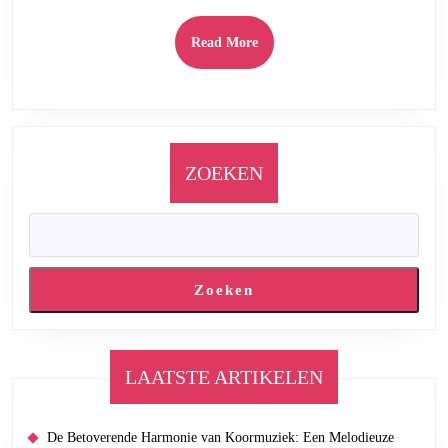
New
York
Read
Read More
in
More
Huis!
ZOEKEN
Zoeken
LAATSTE ARTIKELEN
De Betoverende Harmonie van Koormuziek: Een Melodieuze