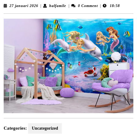
27
halfamile
27 januari 2026
|
halfamile
|
0 Comment
|
18:58
januari
2026
Categories:
Uncategorized