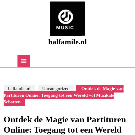
Skip
to
content
Skip
to
content
halfamile.nl
Open
Button
halfamile.nl
Uncategorized
Ontdek de Magie van
Partituren Online: Toegang tot een Wereld vol Muzikale
Schatten
Ontdek de Magie van Partituren
Online: Toegang tot een Wereld