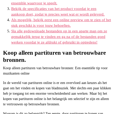
ensemble waarvoor je speelt.
Bekijk de specificaties van het product voordat je een
aankoop doet, zodat je precies weet wat er wordt geleverd.
Als mogelijk, bekijk eerst een online preview om te zien of het
stuk geschikt is voor jouw behoeften.
Sla alle gedownloade bestanden op in een aparte map om ze
gemakkelijk terug te vinden en ga na of de bestanden goed
werken voordat je ze afdrukt of gebruikt in optredens!
Koop alleen partituren van betrouwbare
bronnen.
Koop alleen partituren van betrouwbare bronnen: Een essentiële tip voor
muzikanten online
In de wereld van partituren online is er een overvloed aan keuzes als het
gaat om het vinden en kopen van bladmuziek. Met slechts een paar klikken
heb je toegang tot een enorme verscheidenheid aan werken. Maar bij het
kopen van partituren online is het belangrijk om selectief te zijn en alleen
te vertrouwen op betrouwbare bronnen.
Waarom is dit zo belangrijk? Ten eerste, door partituren te kopen van