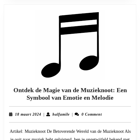
Ontdek de Magie van de Muzieknoot: Een
Ontdek
Symbool van Emotie en Melodie
de
Magie
18
halfamile
18 maart 2024
|
halfamile
|
0 Comment
van
maart
2024
de
Artikel: Muzieknoot De Betoverende Wereld van de Muzieknoot Als
Muziekno
je ooit naar muziek hebt geluisterd, ben je ongetwijfeld bekend met