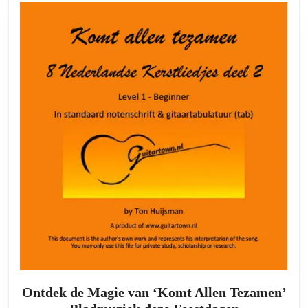
Ontdek de Magie van ‘Komt Allen Tezamen’
Ontdek