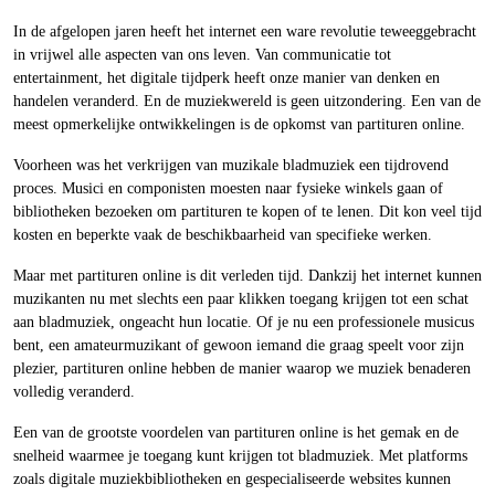
In de afgelopen jaren heeft het internet een ware revolutie teweeggebracht
in vrijwel alle aspecten van ons leven. Van communicatie tot
entertainment, het digitale tijdperk heeft onze manier van denken en
handelen veranderd. En de muziekwereld is geen uitzondering. Een van de
meest opmerkelijke ontwikkelingen is de opkomst van partituren online.
Voorheen was het verkrijgen van muzikale bladmuziek een tijdrovend
proces. Musici en componisten moesten naar fysieke winkels gaan of
bibliotheken bezoeken om partituren te kopen of te lenen. Dit kon veel tijd
kosten en beperkte vaak de beschikbaarheid van specifieke werken.
Maar met partituren online is dit verleden tijd. Dankzij het internet kunnen
muzikanten nu met slechts een paar klikken toegang krijgen tot een schat
aan bladmuziek, ongeacht hun locatie. Of je nu een professionele musicus
bent, een amateurmuzikant of gewoon iemand die graag speelt voor zijn
plezier, partituren online hebben de manier waarop we muziek benaderen
volledig veranderd.
Een van de grootste voordelen van partituren online is het gemak en de
snelheid waarmee je toegang kunt krijgen tot bladmuziek. Met platforms
zoals digitale muziekbibliotheken en gespecialiseerde websites kunnen