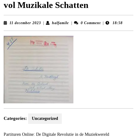
vol Muzikale Schatten
11
halfamile
11 december 2023
|
halfamile
|
0 Comment
|
18:58
december
2023
Categories:
Uncategorized
Partituren Online: De Digitale Revolutie in de Muziekwereld