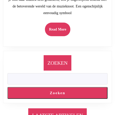
Een
de betoverende wereld van de muzieknoot. Een ogenschijnlijk
Symbool
eenvoudig symbool
van
Emotie
en
Read
Read More
Melodie
More
ZOEKEN
Zoeken