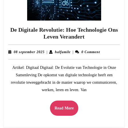
De Digitale Revolutie: Hoe Technologie Ons
De
Leven Verandert
Digitale
Revolutie:
08
halfamile
08 september 2025
|
halfamile
|
0 Comment
Hoe
september
2025
Technologie
Artikel: Digitaal Digitaal: De Evolutie van Technologie in Onze
Ons
Samenleving De opkomst van digitale technologie heeft een
Leven
revolutie teweeggebracht in de manier waarop we communiceren,
Verandert
werken, leren en leven. Van
Read
Read More
More