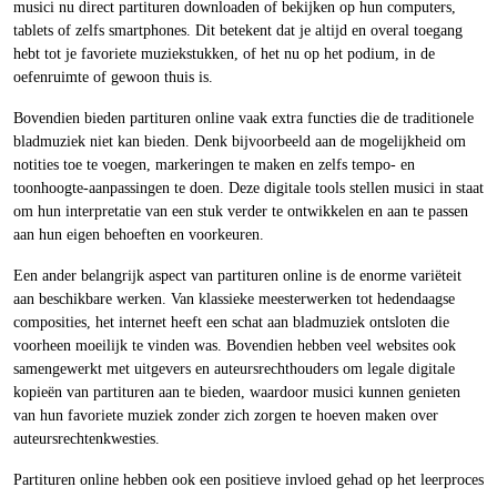
musici nu direct partituren downloaden of bekijken op hun computers,
tablets of zelfs smartphones. Dit betekent dat je altijd en overal toegang
hebt tot je favoriete muziekstukken, of het nu op het podium, in de
oefenruimte of gewoon thuis is.
Bovendien bieden partituren online vaak extra functies die de traditionele
bladmuziek niet kan bieden. Denk bijvoorbeeld aan de mogelijkheid om
notities toe te voegen, markeringen te maken en zelfs tempo- en
toonhoogte-aanpassingen te doen. Deze digitale tools stellen musici in staat
om hun interpretatie van een stuk verder te ontwikkelen en aan te passen
aan hun eigen behoeften en voorkeuren.
Een ander belangrijk aspect van partituren online is de enorme variëteit
aan beschikbare werken. Van klassieke meesterwerken tot hedendaagse
composities, het internet heeft een schat aan bladmuziek ontsloten die
voorheen moeilijk te vinden was. Bovendien hebben veel websites ook
samengewerkt met uitgevers en auteursrechthouders om legale digitale
kopieën van partituren aan te bieden, waardoor musici kunnen genieten
van hun favoriete muziek zonder zich zorgen te hoeven maken over
auteursrechtenkwesties.
Partituren online hebben ook een positieve invloed gehad op het leerproces