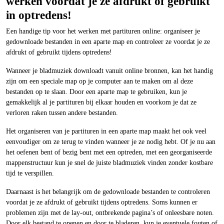
werken voordat je ze afdrukt of gebruikt
in optredens!
Een handige tip voor het werken met partituren online: organiseer je
gedownloade bestanden in een aparte map en controleer ze voordat je ze
afdrukt of gebruikt tijdens optredens!
Wanneer je bladmuziek downloadt vanuit online bronnen, kan het handig
zijn om een speciale map op je computer aan te maken om al deze
bestanden op te slaan. Door een aparte map te gebruiken, kun je
gemakkelijk al je partituren bij elkaar houden en voorkom je dat ze
verloren raken tussen andere bestanden.
Het organiseren van je partituren in een aparte map maakt het ook veel
eenvoudiger om ze terug te vinden wanneer je ze nodig hebt. Of je nu aan
het oefenen bent of bezig bent met een optreden, met een georganiseerde
mappenstructuur kun je snel de juiste bladmuziek vinden zonder kostbare
tijd te verspillen.
Daarnaast is het belangrijk om de gedownloade bestanden te controleren
voordat je ze afdrukt of gebruikt tijdens optredens. Soms kunnen er
problemen zijn met de lay-out, ontbrekende pagina’s of onleesbare noten.
Door elk bestand te openen en door te bladeren, kun je eventuele fouten of