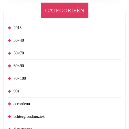
CATEGORIEËN
2018
30×40
50×70
60×90
70×100
90s
accordeon
achtergrondmuziek