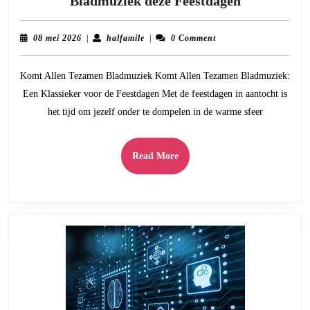
Bladmuziek deze Feestdagen
de
Magie
08
halfamile
08 mei 2026
|
halfamile
|
0 Comment
van
mei
2026
‘Komt
Komt Allen Tezamen Bladmuziek Komt Allen Tezamen Bladmuziek:
Allen
Een Klassieker voor de Feestdagen Met de feestdagen in aantocht is
Tezamen’
het tijd om jezelf onder te dompelen in de warme sfeer
Bladmuzie
deze
Feestdagen
Read
Read More
More