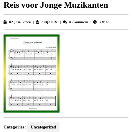
Reis voor Jonge Muzikanten
02
halfamile
02 juni 2024
|
halfamile
|
0 Comment
|
18:58
juni
2024
Categories:
Uncategorized