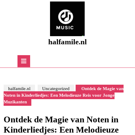
Skip
to
content
Skip
to
content
halfamile.nl
Open
Button
halfamile.nl
Uncategorized
Ontdek de Magie van
Noten in Kinderliedjes: Een Melodieuze Reis voor Jonge
Muzikanten
Ontdek de Magie van Noten in
Kinderliedjes: Een Melodieuze