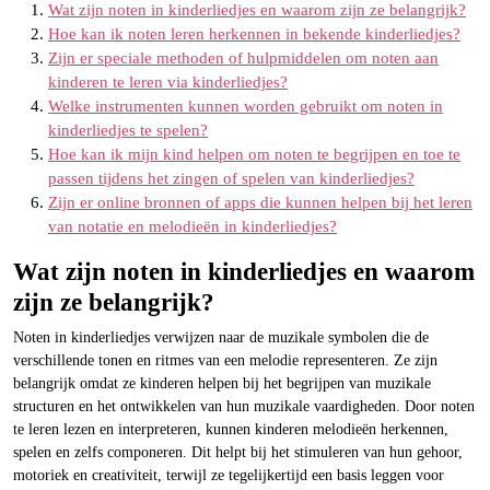
Wat zijn noten in kinderliedjes en waarom zijn ze belangrijk?
Hoe kan ik noten leren herkennen in bekende kinderliedjes?
Zijn er speciale methoden of hulpmiddelen om noten aan
kinderen te leren via kinderliedjes?
Welke instrumenten kunnen worden gebruikt om noten in
kinderliedjes te spelen?
Hoe kan ik mijn kind helpen om noten te begrijpen en toe te
passen tijdens het zingen of spelen van kinderliedjes?
Zijn er online bronnen of apps die kunnen helpen bij het leren
van notatie en melodieën in kinderliedjes?
Wat zijn noten in kinderliedjes en waarom
zijn ze belangrijk?
Noten in kinderliedjes verwijzen naar de muzikale symbolen die de
verschillende tonen en ritmes van een melodie representeren. Ze zijn
belangrijk omdat ze kinderen helpen bij het begrijpen van muzikale
structuren en het ontwikkelen van hun muzikale vaardigheden. Door noten
te leren lezen en interpreteren, kunnen kinderen melodieën herkennen,
spelen en zelfs componeren. Dit helpt bij het stimuleren van hun gehoor,
motoriek en creativiteit, terwijl ze tegelijkertijd een basis leggen voor