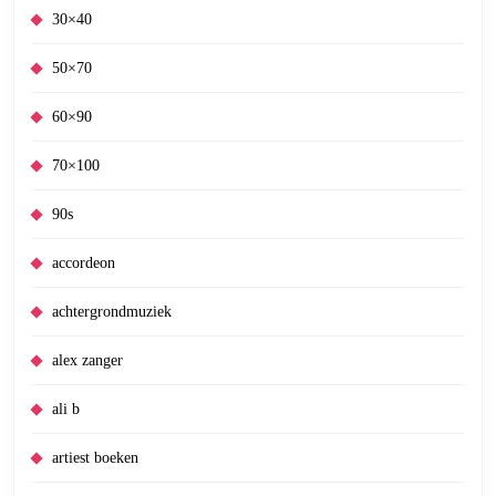
30×40
50×70
60×90
70×100
90s
accordeon
achtergrondmuziek
alex zanger
ali b
artiest boeken