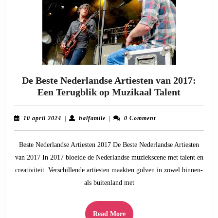
De Beste Nederlandse Artiesten van 2017:
De
Een Terugblik op Muzikaal Talent
Beste
Nederlan
10
halfamile
10 april 2024
|
halfamile
|
0 Comment
Artieste
april
2024
van
Beste Nederlandse Artiesten 2017 De Beste Nederlandse Artiesten
2017:
van 2017 In 2017 bloeide de Nederlandse muziekscene met talent en
Een
creativiteit. Verschillende artiesten maakten golven in zowel binnen-
Terugbli
als buitenland met
op
Muzikaa
Talent
Read
Read More