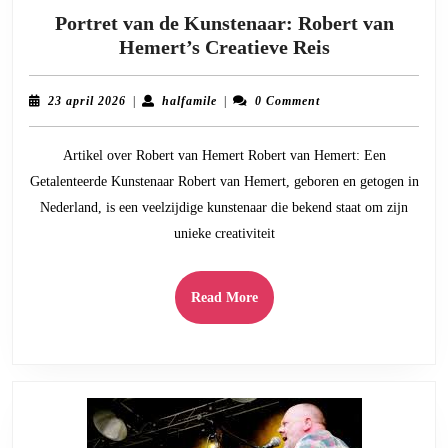
Portret van de Kunstenaar: Robert van
Portret
Hemert’s Creatieve Reis
van
de
23
halfamile
23 april 2026
|
halfamile
|
0 Comment
Kunstenaar:
april
2026
Robert
Artikel over Robert van Hemert Robert van Hemert: Een
van
Getalenteerde Kunstenaar Robert van Hemert, geboren en getogen in
Hemert’s
Nederland, is een veelzijdige kunstenaar die bekend staat om zijn
Creatieve
unieke creativiteit
Reis
Read
Read More
More