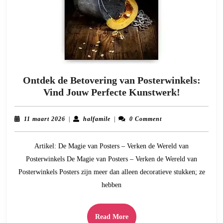
Ontdek de Betovering van Posterwinkels:
Ontdek
Vind Jouw Perfecte Kunstwerk!
de
Betoverin
11
halfamile
11 maart 2026
|
halfamile
|
0 Comment
van
maart
2026
Posterwin
Artikel: De Magie van Posters – Verken de Wereld van
Vind
Posterwinkels De Magie van Posters – Verken de Wereld van
Jouw
Posterwinkels Posters zijn meer dan alleen decoratieve stukken; ze
Perfecte
hebben
Kunstwer
Read
Read More