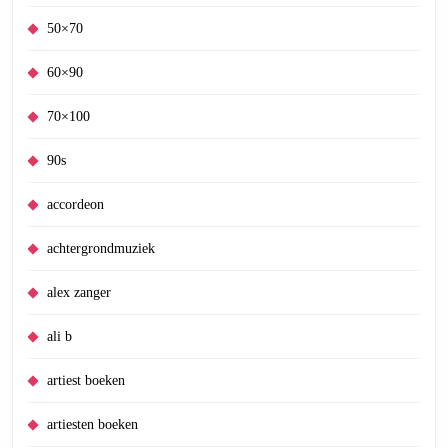
50×70
60×90
70×100
90s
accordeon
achtergrondmuziek
alex zanger
ali b
artiest boeken
artiesten boeken