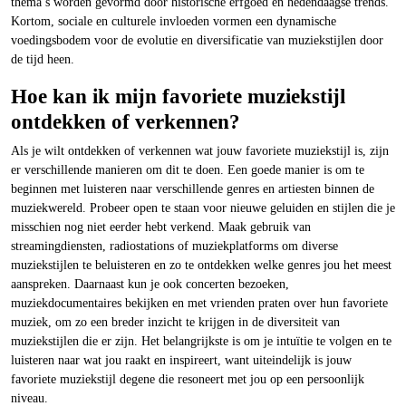
thema’s worden gevormd door historische erfgoed en hedendaagse trends.
Kortom, sociale en culturele invloeden vormen een dynamische
voedingsbodem voor de evolutie en diversificatie van muziekstijlen door
de tijd heen.
Hoe kan ik mijn favoriete muziekstijl
ontdekken of verkennen?
Als je wilt ontdekken of verkennen wat jouw favoriete muziekstijl is, zijn
er verschillende manieren om dit te doen. Een goede manier is om te
beginnen met luisteren naar verschillende genres en artiesten binnen de
muziekwereld. Probeer open te staan voor nieuwe geluiden en stijlen die je
misschien nog niet eerder hebt verkend. Maak gebruik van
streamingdiensten, radiostations of muziekplatforms om diverse
muziekstijlen te beluisteren en zo te ontdekken welke genres jou het meest
aanspreken. Daarnaast kun je ook concerten bezoeken,
muziekdocumentaires bekijken en met vrienden praten over hun favoriete
muziek, om zo een breder inzicht te krijgen in de diversiteit van
muziekstijlen die er zijn. Het belangrijkste is om je intuïtie te volgen en te
luisteren naar wat jou raakt en inspireert, want uiteindelijk is jouw
favoriete muziekstijl degene die resoneert met jou op een persoonlijk
niveau.