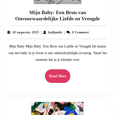
Mijn Baby: Een Bron van
Mijn
Onvoorwaardelijke Liefde en Vreugde
Baby:
Een
10
halfamile
10 augustus 2025
|
halfamile
|
0 Comment
Bron
augustus
2025
van
Mijn Baby Mijn Baby: Een Bron van Liefde en Vreugde De komst
Onvoor
van een baby in je leven is een onbeschrijfelijke ervaring. Vanaf het
Liefde
moment dat je je kleintje voor
en
Vreug
Read
Read More
More