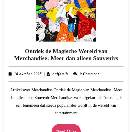
Ontdek de Magische Wereld van
Ontd
Merchandise: Meer dan alleen Souvenirs
de
Magi
10
halfamile
10 oktober 2025
|
halfamile
|
0 Comment
Were
oktober
2025
van
Artikel over Merchandise Ontdek de Magie van Merchandise: Meer
Merc
dan alleen een Souvenir Merchandise, vaak afgekort als “merch”, is
Meer
een fenomeen dat steeds populairder wordt in de wereld van
dan
entertainment
allee
Souve
Read
Read More