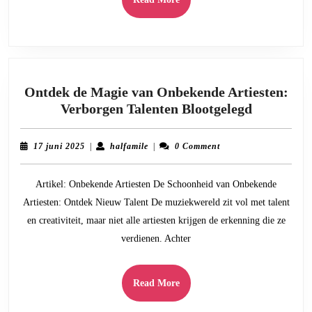
More
Ontdek de Magie van Onbekende Artiesten:
Ontdek
Verborgen Talenten Blootgelegd
de
Magie
17
halfamile
17 juni 2025
|
halfamile
|
0 Comment
van
juni
2025
Onbekend
Artikel: Onbekende Artiesten De Schoonheid van Onbekende
Artiesten:
Artiesten: Ontdek Nieuw Talent De muziekwereld zit vol met talent
Verborge
en creativiteit, maar niet alle artiesten krijgen de erkenning die ze
Talenten
verdienen. Achter
Blootgele
Read
Read More
More