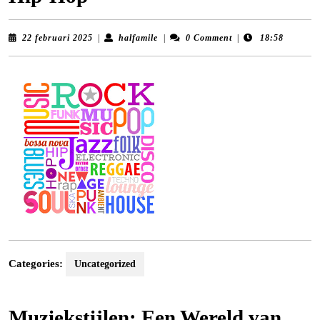
22
halfamile
22 februari 2025
|
halfamile
|
0 Comment
|
18:58
februari
2025
Categories:
Uncategorized
Muziekstijlen: Een Wereld van