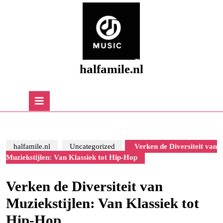
Skip
to
content
Skip
to
content
halfamile.nl
Open
Button
halfamile.nl
Uncategorized
Verken de Diversiteit van
Muziekstijlen: Van Klassiek tot Hip-Hop
Verken de Diversiteit van
Muziekstijlen: Van Klassiek tot
Hip-Hop