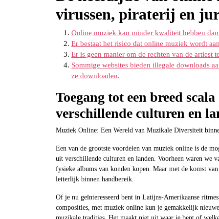
virussen, piraterij en ju
Online muziek kan minder kwaliteit hebben dan 
Er bestaat het risico dat online muziek wordt a
Er is geen manier om de rechten van de artiest 
Sommige websites bieden illegale downloads aan,
ze downloaden.
Toegang tot een breed scala 
verschillende culturen en l
Muziek Online: Een Wereld van Muzikale Diversiteit binn
Een van de grootste voordelen van muziek online is de mog
uit verschillende culturen en landen. Voorheen waren we v
fysieke albums van konden kopen. Maar met de komst van 
letterlijk binnen handbereik.
Of je nu geïnteresseerd bent in Latijns-Amerikaanse ritmes
composities, met muziek online kun je gemakkelijk nieuwe
muzikale tradities. Het maakt niet uit waar je bent of welke