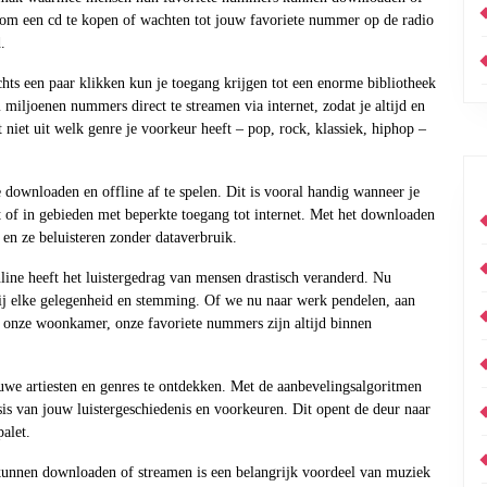
 om een cd te kopen of wachten tot jouw favoriete nummer op de radio
.
chts een paar klikken kun je toegang krijgen tot een enorme bibliotheek
iljoenen nummers direct te streamen via internet, zodat je altijd en
niet uit welk genre je voorkeur heeft – pop, rock, klassiek, hiphop –
 downloaden en offline af te spelen. Dit is vooral handig wanneer je
ht of in gebieden met beperkte toegang tot internet. Met het downloaden
en ze beluisteren zonder dataverbruik.
ne heeft het luistergedrag van mensen drastisch veranderd. Nu
bij elke gelegenheid en stemming. Of we nu naar werk pendelen, aan
n onze woonkamer, onze favoriete nummers zijn altijd binnen
we artiesten en genres te ontdekken. Met de aanbevelingsalgoritmen
s van jouw luistergeschiedenis en voorkeuren. Dit opent de deur naar
alet.
nnen downloaden of streamen is een belangrijk voordeel van muziek