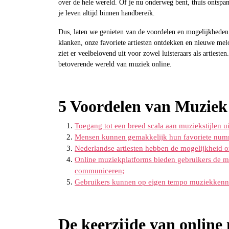
over de hele wereld. Of je nu onderweg bent, thuis ontspan
je leven altijd binnen handbereik.
Dus, laten we genieten van de voordelen en mogelijkheden
klanken, onze favoriete artiesten ontdekken en nieuwe mel
ziet er veelbelovend uit voor zowel luisteraars als artiest
betoverende wereld van muziek online.
5 Voordelen van Muziek
Toegang tot een breed scala aan muziekstijlen ui
Mensen kunnen gemakkelijk hun favoriete num
Nederlandse artiesten hebben de mogelijkheid 
Online muziekplatforms bieden gebruikers de mo
communiceren;
Gebruikers kunnen op eigen tempo muziekkennis 
De keerzijde van online 