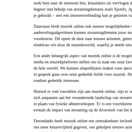
zoek bent naar de nieuwste hits, klassiekers uit vervlogen t
begeert met behulp van streamingdiensten zoals Spotify, A
je gebruikt – met een internetverbinding kun je genieten v
Daarnaast biedt muziek online ook nieuwe mogelijkheden vo
aanbevelingsalgoritmen kunnen streamingdiensten jouw mu
voorkeuren. Dit opent de deur naar nieuwe artiesten, genres 
eindeloze reis door de muziekwereld, waarbij je steeds nie
Een ander belangrijk aspect van muziek online is de mogel
media en muziekplatforms stellen ons in staat om onze fav
de hele wereld. We kunnen afspeellijsten maken voor spec
in gesprek gaan over onze gedeelde liefde voor muziek. H
rondom gedeelde interesses.
Hoewel er veel voordelen zijn aan muziek online, zijn er 
zich aanpassen aan het veranderende landschap van streami
in plaats van fysieke albumverkopen. Er is een voortdurend
evenals de impact van streaming op de diversiteit van het 
Desondanks heeft muziek online een onmiskenbare invloed 
ons meer keuzevrijheid gegeven, ons geholpen nieuwe arti