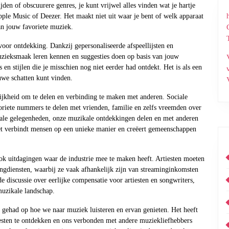
ijden of obscuurere genres, je kunt vrijwel alles vinden wat je hartje
pple Music of Deezer. Het maakt niet uit waar je bent of welk apparaat
an jouw favoriete muziek.
or ontdekking. Dankzij gepersonaliseerde afspeellijsten en
zieksmaak leren kennen en suggesties doen op basis van jouw
en stijlen die je misschien nog niet eerder had ontdekt. Het is als een
uwe schatten kunt vinden.
ijkheid om te delen en verbinding te maken met anderen. Sociale
oriete nummers te delen met vrienden, familie en zelfs vreemden over
iale gelegenheden, onze muzikale ontdekkingen delen en met anderen
et verbindt mensen op een unieke manier en creëert gemeenschappen
ook uitdagingen waar de industrie mee te maken heeft. Artiesten moeten
ngdiensten, waarbij ze vaak afhankelijk zijn van streaminginkomsten
e discussie over eerlijke compensatie voor artiesten en songwriters,
muzikale landschap.
gehad op hoe we naar muziek luisteren en ervan genieten. Het heeft
esten te ontdekken en ons verbonden met andere muziekliefhebbers