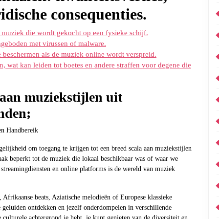
ridische consequenties.
muziek die wordt gekocht op een fysieke schijf.
angeboden met virussen of malware.
te beschermen als de muziek online wordt verspreid.
 wat kan leiden tot boetes en andere straffen voor degene die
aan muziekstijlen uit
anden;
en Handbereik
elijkheid om toegang te krijgen tot een breed scala aan muziekstijlen
aak beperkt tot de muziek die lokaal beschikbaar was of waar we
streamingdiensten en online platforms is de wereld van muziek
, Afrikaanse beats, Aziatische melodieën of Europese klassieke
 geluiden ontdekken en jezelf onderdompelen in verschillende
 culturele achtergrond je hebt, je kunt genieten van de diversiteit en