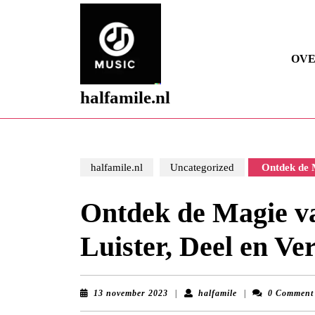
Skip
to
content
Skip
OVE
to
content
halfamile.nl
halfamile.nl
Uncategorized
Ontdek de M
Ontdek de Magie v
Luister, Deel en Ve
13
halfamile
13 november 2023
|
halfamile
|
0 Comment
november