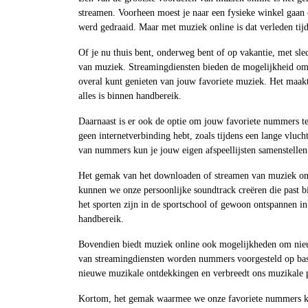
streamen. Voorheen moest je naar een fysieke winkel gaan
werd gedraaid. Maar met muziek online is dat verleden tijd
Of je nu thuis bent, onderweg bent of op vakantie, met sle
van muziek. Streamingdiensten bieden de mogelijkheid om m
overal kunt genieten van jouw favoriete muziek. Het maakt 
alles is binnen handbereik.
Daarnaast is er ook de optie om jouw favoriete nummers te
geen internetverbinding hebt, zoals tijdens een lange vluc
van nummers kun je jouw eigen afspeellijsten samenstellen 
Het gemak van het downloaden of streamen van muziek onli
kunnen we onze persoonlijke soundtrack creëren die past 
het sporten zijn in de sportschool of gewoon ontspannen i
handbereik.
Bovendien biedt muziek online ook mogelijkheden om nieu
van streamingdiensten worden nummers voorgesteld op basi
nieuwe muzikale ontdekkingen en verbreedt ons muzikale p
Kortom, het gemak waarmee we onze favoriete nummers ku