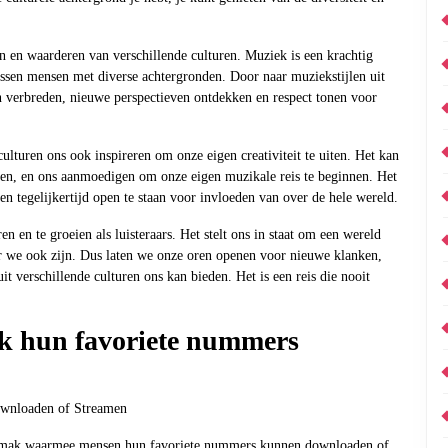
 en waarderen van verschillende culturen. Muziek is een krachtig
ssen mensen met diverse achtergronden. Door naar muziekstijlen uit
on verbreden, nieuwe perspectieven ontdekken en respect tonen voor
ulturen ons ook inspireren om onze eigen creativiteit te uiten. Het kan
en, en ons aanmoedigen om onze eigen muzikale reis te beginnen. Het
 en tegelijkertijd open te staan voor invloeden van over de hele wereld.
n en te groeien als luisteraars. Het stelt ons in staat om een wereld
ar we ook zijn. Dus laten we onze oren openen voor nieuwe klanken,
t verschillende culturen ons kan bieden. Het is een reis die nooit
k hun favoriete nummers
wnloaden of Streamen
 gemak waarmee mensen hun favoriete nummers kunnen downloaden of