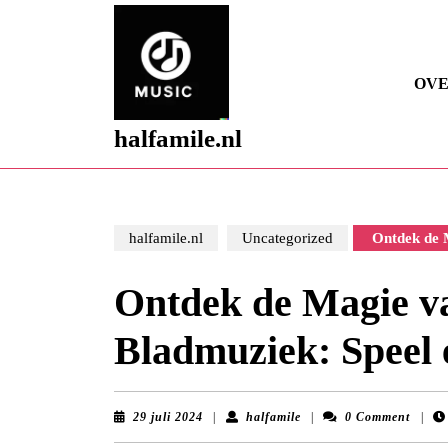
Skip
to
content
Skip
OVE
to
content
halfamile.nl
halfamile.nl
Uncategorized
Ontdek de M
Ontdek de Magie v
Bladmuziek: Speel e
29
halfamile
29 juli 2024
|
halfamile
|
0 Comment
|
juli