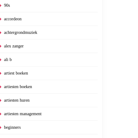
90s
accordeon
achtergrondmuziek
est
alex zanger
ali b
artiest boeken
d
artiesten boeken
artiesten huren
artiesten management
beginners