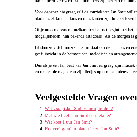
harten heeft veroverd. Zijn nummers zijn bekend om hun a
Voor degenen die graag zelf de muziek van Jan Smit wille
bladmuziek kunnen fans en muzikanten zijn hits tot leven 
Of je nu een ervaren muzikant bent of net begint met het l
mogelijkheden. Van bekende hits zoals “Als de morgen is 
Bladmuziek stelt muzikanten in staat om de nuances en emo
geeft inzicht in de harmonieën, melodieën en arrangemente
Dus als je een fan bent van Jan Smit en graag zijn muziek
en ontdek de magie van zijn liedjes op een heel nieuw nive
Veelgestelde Vragen ove
Wat vraagt Jan Smit voor optreden?
Met wie heeft Jan Smit een relatie?
Wat kost 1 uur Jan Smit?
Hoeveel gouden platen heeft Jan Smit?