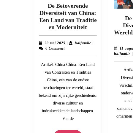
De Betoverende
Diversiteit van China:
De
Een Land van Traditie
Dive
De
en Moderniteit
Wereld 
Betoverende
Diversiteit
20
halfamile
20 mei 2025
|
halfamile
|
van
mei
0 Comment
11 aug
2025
h
halfamile
|
China:
Een
Artikel: China China: Een Land
Land
Artik
van Contrasten en Tradities
van
Diversi
China, een van de oudste
Traditie
Verschil
beschavingen ter wereld, staat
en
onderw
bekend om zijn rijke geschiedenis,
Moderniteit
aanda
diverse cultuur en
samenlevi
indrukwekkende landschappen.
omarmen v
Van de