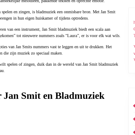
anstekelijke melodieën, pakkende teksten en oprechte emotie.
n spelen en zingen, is bladmuziek een onmisbare bron. Met Jan Smit
brengen in hun eigen huiskamer of tijdens optredens.
eren van een instrument, Jan Smit bladmuziek biedt een scala aan
gekomen” tot nieuwere nummers zoals “Laura”, er is voor elk wat wils.
ties van Jan Smits nummers vast te leggen en uit te drukken. Het
n die zijn muziek zo speciaal maken.
 wilt spelen of zingen, duik dan in de wereld van Jan Smit bladmuziek
au.
r Jan Smit en Bladmuziek