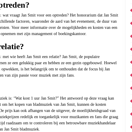
ptreden?
s: wat vraagt Jan Smit voor een optreden? Het honorarium dat Jan Smit
schillende factoren, waaronder de aard van het evenement, de duur van
ereisten. Voor meer informatie over de mogelijkheden en kosten van een
act opnemen met zijn management of boekingskantoor.
elatie?
: met wie heeft Jan Smit een relatie? Jan Smit, de populaire
rmen ze een gelukkig paar en hebben ze een gezin opgebouwd. Hoewel
d opwekken, is het belangrijk om te onthouden dat de focus bij Jan
en van zijn passie voor muziek met zijn fans.
uziek is: “Wat kost 1 uur Jan Smit?” Het antwoord op deze vraag kan
gaat om het kopen van bladmuziek van Jan Smit, kunnen de kosten
 De prijs kan ook afhangen van de uitgever, de moeilijkheidsgraad van
ziekprijzen redelijk en toegankelijk voor muzikanten en fans die graag
ltijd raadzaam om te controleren bij een betrouwbare muziekhandelaar
van Jan Smit bladmuziek.