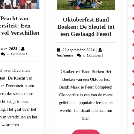
 Pracht van
Oktoberfest Band
rsiteit: Een
Boeken: De Sleutel tot
De
vol Verschillen
Oktoberf
een Geslaagd Feest!
Pracht
Band
van
Boeken:
11
ustus 2025
|
02
02 september 2024
|
Diversiteit:
De
alfamile
augustus
0 Comment
halfamile
september
halfamile
|
0 Comment
2025
Een
2024
Sleutel
Wereld
tot
el over Diversiteit
Oktoberfest Band Boeken Het
vol
een
teit: De Kracht van
Boeken van een Oktoberfest
Verschillen
Geslaag
len Diversiteit is een
Band: Maak je Feest Compleet!
Feest!
erp dat steeds meer
Oktoberfest is een van de meest
cht krijgt in onze
geliefde en populaire feesten ter
ng. Het gaat over het
wereld. Het draait allemaal om
an verschillen en het
bier,
waarderen