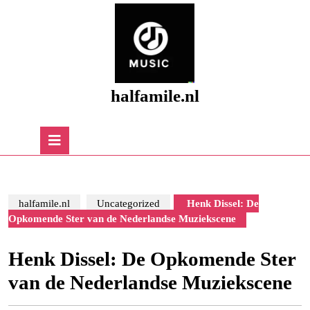
Skip
to
content
Skip
to
content
halfamile.nl
Open
Button
halfamile.nl
Uncategorized
Henk Dissel: De
Opkomende Ster van de Nederlandse Muziekscene
Henk Dissel: De Opkomende Ster
van de Nederlandse Muziekscene