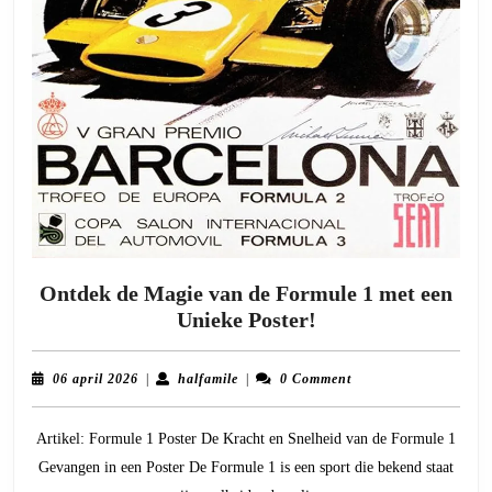
Ontdek de Magie van de Formule 1 met een
Ontdek
Unieke Poster!
de
Magie
06
halfamile
06 april 2026
|
halfamile
|
0 Comment
van
april
2026
de
Artikel: Formule 1 Poster De Kracht en Snelheid van de Formule 1
Formule
Gevangen in een Poster De Formule 1 is een sport die bekend staat
1