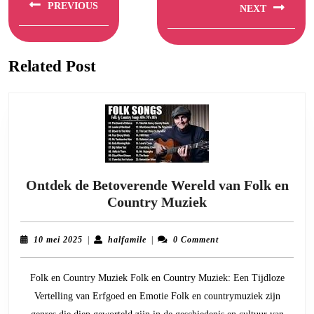
PREVIOUS
NEXT
Previous
Next
post:
post:
Related Post
Ontdek de Betoverende Wereld van Folk en
Ontdek
Country Muziek
de
Betoverende
10
halfamile
10 mei 2025
|
halfamile
|
0 Comment
Wereld
mei
2025
van
Folk en Country Muziek Folk en Country Muziek: Een Tijdloze
Folk
Vertelling van Erfgoed en Emotie Folk en countrymuziek zijn
en