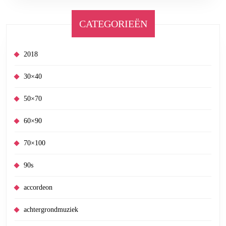
CATEGORIEËN
2018
30×40
50×70
60×90
70×100
90s
accordeon
achtergrondmuziek