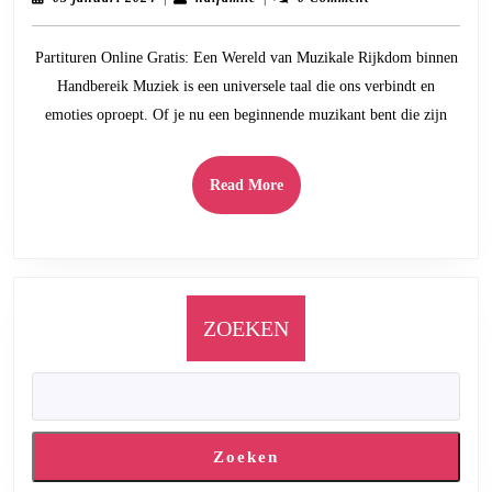
Ontdek
januari
2024
de
Partituren Online Gratis: Een Wereld van Muzikale Rijkdom binnen
Wereld
Handbereik Muziek is een universele taal die ons verbindt en
van
emoties oproept. Of je nu een beginnende muzikant bent die zijn
Muziek
zonder
Kosten
Read
Read More
More
ZOEKEN
Zoeken