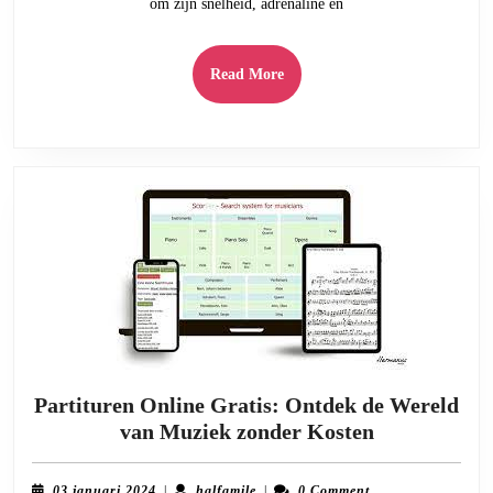
om zijn snelheid, adrenaline en
met
een
Unieke
Read
Read More
Poster!
More
Partituren Online Gratis: Ontdek de Wereld
Partituren
van Muziek zonder Kosten
Online
Gratis:
03
halfamile
03 januari 2024
|
halfamile
|
0 Comment