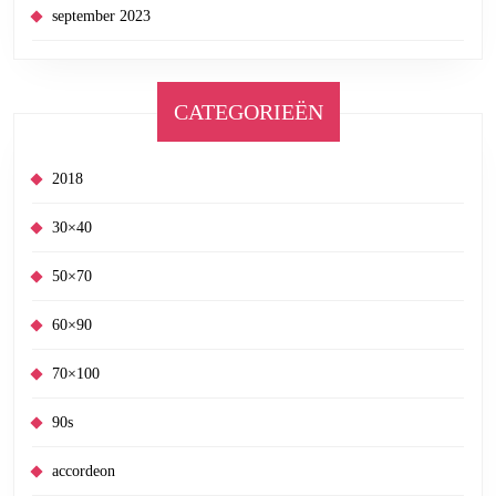
september 2023
CATEGORIEËN
2018
30×40
50×70
60×90
70×100
90s
accordeon