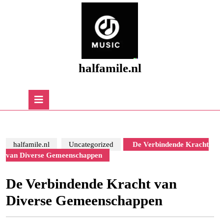
Skip
to
content
Skip
to
content
halfamile.nl
Open
Button
halfamile.nl
Uncategorized
De Verbindende Kracht
van Diverse Gemeenschappen
De Verbindende Kracht van
Diverse Gemeenschappen