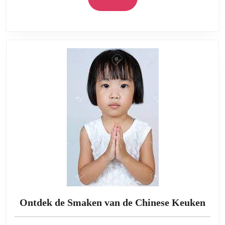
tarieve
More
uitgele
Ont
Ontdek de Smaken van de Chinese Keuken
de