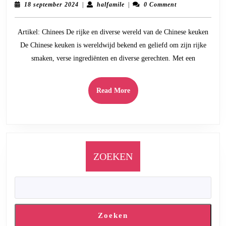
Sma
18
halfamile
18 september 2024
|
halfamile
|
0 Comment
van
september
2024
de
Artikel: Chinees De rijke en diverse wereld van de Chinese keuken
Chin
De Chinese keuken is wereldwijd bekend en geliefd om zijn rijke
Keu
smaken, verse ingrediënten en diverse gerechten. Met een
Read
Read More
More
ZOEKEN
Zoeken