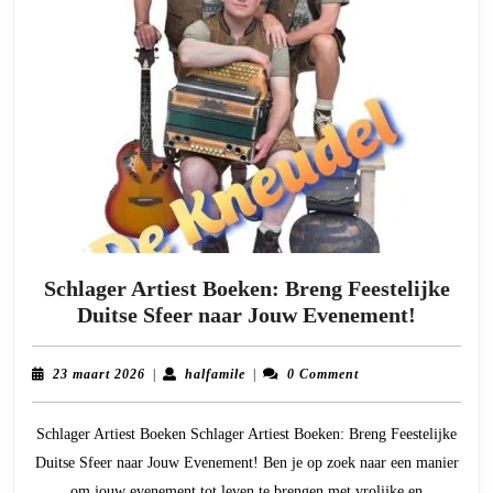
Schlager Artiest Boeken: Breng Feestelijke
Schlage
Duitse Sfeer naar Jouw Evenement!
Artiest
Boeken:
23
halfamile
23 maart 2026
|
halfamile
|
0 Comment
Breng
maart
2026
Feesteli
Schlager Artiest Boeken Schlager Artiest Boeken: Breng Feestelijke
Duitse
Duitse Sfeer naar Jouw Evenement! Ben je op zoek naar een manier
Sfeer
om jouw evenement tot leven te brengen met vrolijke en