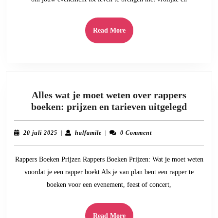
naar
Jouw
Evenem
Read
Read More
More
Alles wat je moet weten over rappers
Alles
boeken: prijzen en tarieven uitgelegd
wat
je
20
halfamile
20 juli 2025
|
halfamile
|
0 Comment
moet
juli
2025
weten
Rappers Boeken Prijzen Rappers Boeken Prijzen: Wat je moet weten
over
voordat je een rapper boekt Als je van plan bent een rapper te
rapper
boeken voor een evenement, feest of concert,
boeken
prijzen
en
Read
Read More