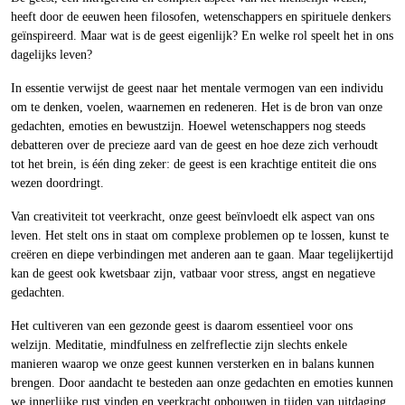
heeft door de eeuwen heen filosofen, wetenschappers en spirituele denkers
geïnspireerd. Maar wat is de geest eigenlijk? En welke rol speelt het in ons
dagelijks leven?
In essentie verwijst de geest naar het mentale vermogen van een individu
om te denken, voelen, waarnemen en redeneren. Het is de bron van onze
gedachten, emoties en bewustzijn. Hoewel wetenschappers nog steeds
debatteren over de precieze aard van de geest en hoe deze zich verhoudt
tot het brein, is één ding zeker: de geest is een krachtige entiteit die ons
wezen doordringt.
Van creativiteit tot veerkracht, onze geest beïnvloedt elk aspect van ons
leven. Het stelt ons in staat om complexe problemen op te lossen, kunst te
creëren en diepe verbindingen met anderen aan te gaan. Maar tegelijkertijd
kan de geest ook kwetsbaar zijn, vatbaar voor stress, angst en negatieve
gedachten.
Het cultiveren van een gezonde geest is daarom essentieel voor ons
welzijn. Meditatie, mindfulness en zelfreflectie zijn slechts enkele
manieren waarop we onze geest kunnen versterken en in balans kunnen
brengen. Door aandacht te besteden aan onze gedachten en emoties kunnen
we innerlijke rust vinden en veerkracht opbouwen in tijden van uitdaging.