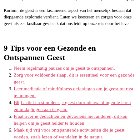
Kortom, de geest is een fascinerend aspect van het menselijk bestaan dat
diepgaande exploratie verdient. Laten we koesteren en zorgen voor onze
geest als een kostbaar geschenk dat ons leidt op onze reis door het leven.
9 Tips voor een Gezonde en
Ontspannen Geest
Neem regelmatig pauzes om je geest te ontspannen.
Zorg voor voldoende slaap, dit is essentieel voor een gezonde
geest.
Leer meditatie of mindfulness oefeningen om je geest tot rust
te brengen.
Blijf actief en stimuleer je geest door nieuwe dingen te leren
en uitdagingen aan te gaan.
Praat over je gedachten en gevoelens met anderen, dit kan
helpen om je geest helder te houden.
Maak tijd vrij voor ontspannende activiteiten die je geest
voeden, zoals lezen of wandelen in de natuur.