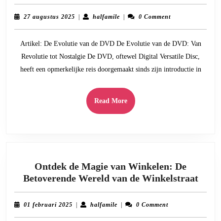
Tij
Mag
27
halfamile
27 augustus 2025
|
halfamile
|
0 Comment
van
augustus
2025
DV
Artikel: De Evolutie van de DVD De Evolutie van de DVD: Van
Een
Revolutie tot Nostalgie De DVD, oftewel Digital Versatile Disc,
Nos
heeft een opmerkelijke reis doorgemaakt sinds zijn introductie in
Rei
doo
Ho
Read
Read More
Ent
More
Ontdek de Magie van Winkelen: De
Ontd
Betoverende Wereld van de Winkelstraat
de
Magi
01
halfamile
01 februari 2025
|
halfamile
|
0 Comment
van
februari