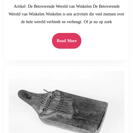
2025
Wink
Artikel: De Betoverende Wereld van Winkelen De Betoverende
De
Wereld van Winkelen Winkelen is een activiteit die veel mensen over
Beto
de hele wereld verbindt en verheugt. Of je nu op zoek
Were
van
de
Read
Read More
Winke
More