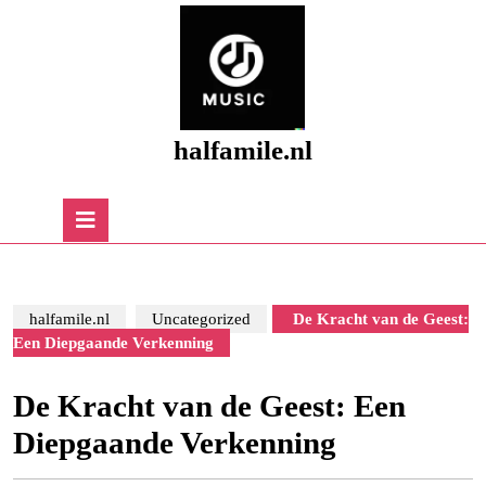
Skip
to
content
Skip
to
content
halfamile.nl
Open
Button
halfamile.nl
Uncategorized
De Kracht van de Geest:
Een Diepgaande Verkenning
De Kracht van de Geest: Een
Diepgaande Verkenning