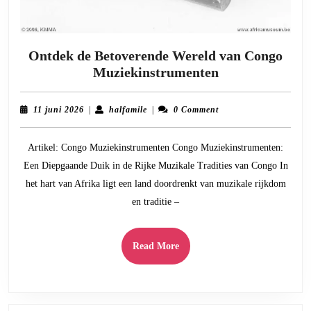
Ontdek de Betoverende Wereld van Congo
Ontdek
Muziekinstrumenten
de
Betoverende
11
halfamile
11 juni 2026
|
halfamile
|
0 Comment
Wereld
juni
2026
van
Artikel: Congo Muziekinstrumenten Congo Muziekinstrumenten:
Congo
Een Diepgaande Duik in de Rijke Muzikale Tradities van Congo In
Muziekinstrum
het hart van Afrika ligt een land doordrenkt van muzikale rijkdom
en traditie –
Read
Read More
More