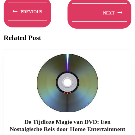
Berichtnavigatie
PREVIOUS
NEXT
Previous
Next
post:
post:
Related Post
De Tijdloze Magie van DVD: Een
De
Nostalgische Reis door Home Entertainment