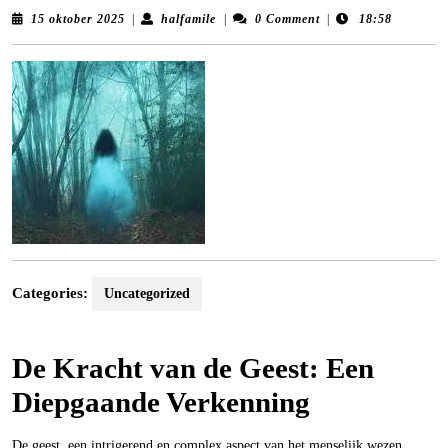
15
halfamile
15 oktober 2025
|
halfamile
|
0 Comment
|
18:58
oktober
2025
Categories:
Uncategorized
De Kracht van de Geest: Een
Diepgaande Verkenning
De geest, een intrigerend en complex aspect van het menselijk wezen,