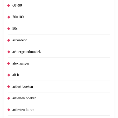
60×90
70×100
90s
accordeon
achtergrondmuziek
alex zanger
ali b
artiest boeken
artiesten boeken
artiesten huren