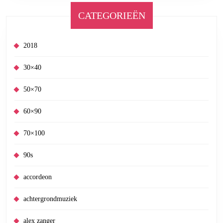
CATEGORIEËN
2018
30×40
50×70
60×90
70×100
90s
accordeon
achtergrondmuziek
alex zanger