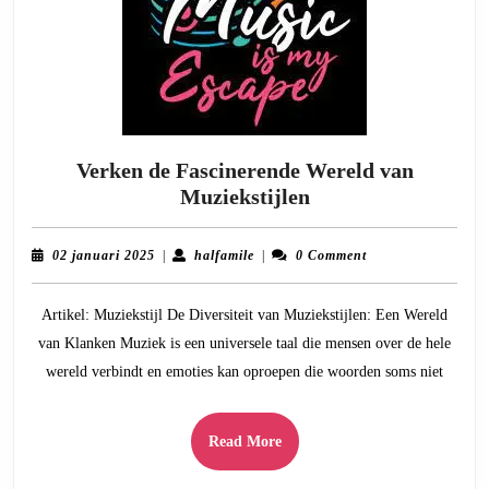
Verken de Fascinerende Wereld van
Verken
Muziekstijlen
de
Fascinerende
02
halfamile
02 januari 2025
|
halfamile
|
0 Comment
Wereld
januari
2025
van
Artikel: Muziekstijl De Diversiteit van Muziekstijlen: Een Wereld
Muziekstijlen
van Klanken Muziek is een universele taal die mensen over de hele
wereld verbindt en emoties kan oproepen die woorden soms niet
Read
Read More
More