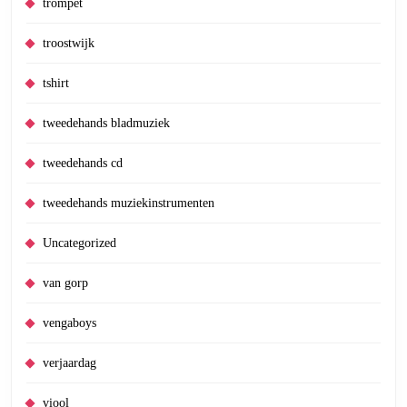
trompet
troostwijk
tshirt
tweedehands bladmuziek
tweedehands cd
tweedehands muziekinstrumenten
Uncategorized
van gorp
vengaboys
verjaardag
viool