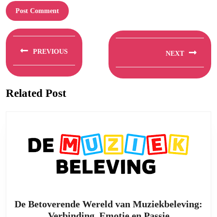
Berichtnavigatie
PREVIOUS
NEXT
Previous
Next
post:
post:
Related Post
De Betoverende Wereld van Muziekbeleving:
De
Verbinding, Emotie en Passie