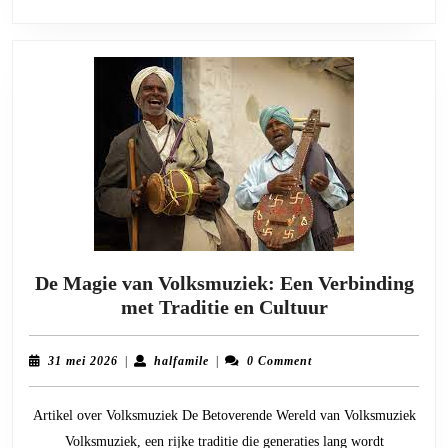
De Magie van Volksmuziek: Een Verbinding
De
met Traditie en Cultuur
Magie
van
31
halfamile
31 mei 2026
|
halfamile
|
0 Comment
Volksmuziek:
mei
2026
Een
Artikel over Volksmuziek De Betoverende Wereld van Volksmuziek
Verbinding
Volksmuziek, een rijke traditie die generaties lang wordt