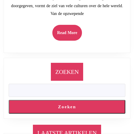
met
doorgegeven, vormt de ziel van vele culturen over de hele wereld.
Traditie
Van de opzwepende
en
Cultuur
Read
Read More
More
ZOEKEN
Zoeken
LAATSTE ARTIKELEN