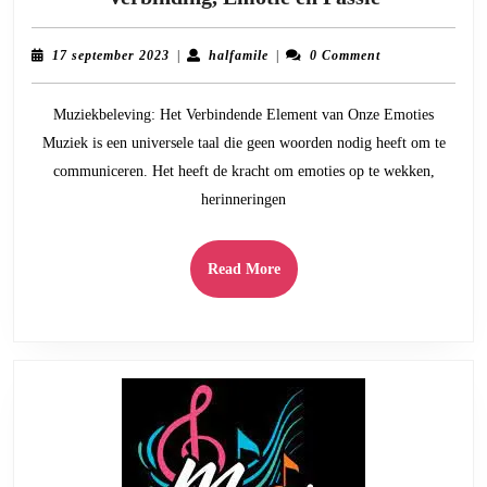
Betoverend
Wereld
17
halfamile
17 september 2023
|
halfamile
|
0 Comment
van
september
2023
Muziekbele
Muziekbeleving: Het Verbindende Element van Onze Emoties
Verbinding
Muziek is een universele taal die geen woorden nodig heeft om te
Emotie
communiceren. Het heeft de kracht om emoties op te wekken,
en
herinneringen
Passie
Read
Read More
More