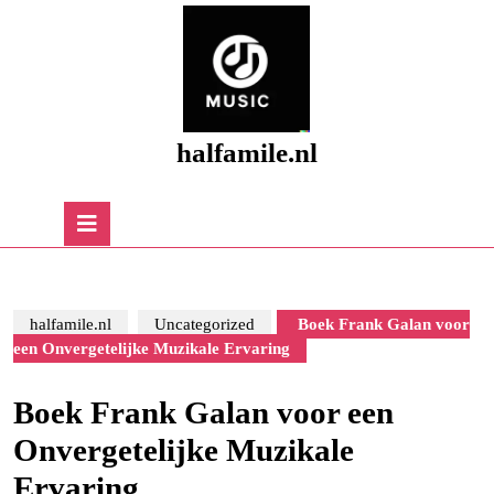
Skip
to
content
Skip
to
content
halfamile.nl
Open
Button
halfamile.nl
Uncategorized
Boek Frank Galan voor
een Onvergetelijke Muzikale Ervaring
Boek Frank Galan voor een
Onvergetelijke Muzikale
Ervaring