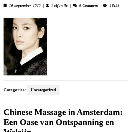
10
halfamile
10 september 2025
|
halfamile
|
0 Comment
|
18:58
september
2025
Categories:
Uncategorized
Chinese Massage in Amsterdam:
Een Oase van Ontspanning en