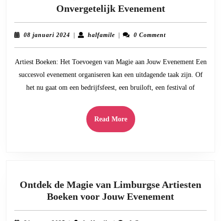
Artiest
Onvergetelijk Evenement
Boeken:
De
08
halfamile
08 januari 2024
|
halfamile
|
0 Comment
Sleutel
januari
2024
tot
Artiest Boeken: Het Toevoegen van Magie aan Jouw Evenement Een
een
succesvol evenement organiseren kan een uitdagende taak zijn. Of
Onvergetelij
het nu gaat om een bedrijfsfeest, een bruiloft, een festival of
Evenement
Read
Read More
More
Ontdek de Magie van Limburgse Artiesten
Ontdek
Boeken voor Jouw Evenement
de
Magie