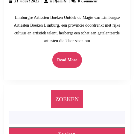
31
halfamile
31 maart 2025
|
halfamile
|
0 Comment
van
maart
2025
Limburgse
Limburgse Artiesten Boeken Ontdek de Magie van Limburgse
Artiesten
Artiesten Boeken Limburg, een provincie doordrenkt met rijke
Boeken
cultuur en artistiek talent, herbergt een schat aan getalenteerde
voor
artiesten die klaar staan om
Jouw
Evenement
Read
Read More
More
ZOEKEN
Zoeken