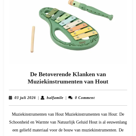
De Betoverende Klanken van
De
Muziekinstrumenten van Hout
Betoveren
Klanken
03
halfamile
03 juli 2026
|
halfamile
|
0 Comment
van
juli
2026
Muziekins
Muziekinstrumenten van Hout Muziekinstrumenten van Hout: De
van
Schoonheid en Warmte van Natuurlijk Geluid Hout is al eeuwenlang
Hout
een geliefd materiaal voor de bouw van muziekinstrumenten. De