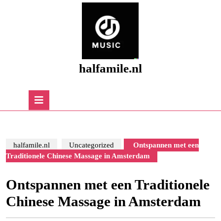
Skip
to
content
Skip
to
content
halfamile.nl
Open
Button
halfamile.nl
Uncategorized
Ontspannen met een
Traditionele Chinese Massage in Amsterdam
Ontspannen met een Traditionele
Chinese Massage in Amsterdam