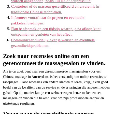
worden aangeboden, zoals Tui Na of acupressuur.
Controleer of de masseur gecertificeerd en ervaren is in
traditionele Chinese technieken.
Informeer vooraf naar de prijzen en eventuele
pakketaanbiedingen.
Plan je afspraak op een tijdstip waarop je na afloop kunt
ontspannen en genieten van het effect.
Communiceer duidelijk over je wensen en eventuele
gezondheidsproblemen.
Zoek naar recensies online om een
gerenommeerde massagesalon te vinden.
Als je op zoek bent naar een gerenommeerde massagesalon voor een
Chinese massage in Amsterdam, is het verstandig om online recensies te
raadplegen. Door recensies van andere klanten te lezen, krijg je een goed
beeld van de kwaliteit van de service en de ervaringen die anderen hebben
gehad. Op die manier kun je een weloverwogen keuze maken en een
massagesalon vinden die bekend staat om zijn professionele aanpak en
uitstekende resultaten.
Vraag naar de verschillende soorten