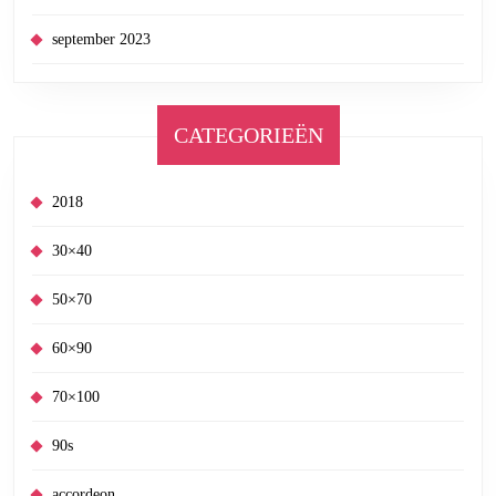
september 2023
CATEGORIEËN
2018
30×40
50×70
60×90
70×100
90s
accordeon