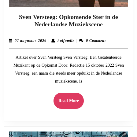
Sven Versteeg: Opkomende Ster in de
Sven
Nederlandse Muziekscene
Versteeg:
Opkomende
02
halfamile
02 augustus 2026
|
halfamile
|
0 Comment
Ster
augustus
2026
in
Artikel over Sven Versteeg Sven Versteeg: Een Getalenteerde
de
Muzikant op de Opkomst Door: Redactie 15 oktober 2022 Sven
Nederlandse
Versteeg, een naam die steeds meer opduikt in de Nederlandse
Muziekscene
muziekscene, is
Read
Read More
More