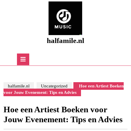
Skip
to
content
Skip
to
content
halfamile.nl
Open
Button
halfamile.nl
Uncategorized
Hoe een Artiest Boeken
voor Jouw Evenement: Tips en Advies
Hoe een Artiest Boeken voor
Jouw Evenement: Tips en Advies