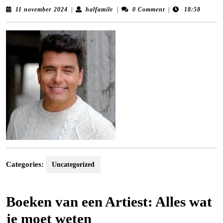
11
halfamile
11 november 2024
|
halfamile
|
0 Comment
|
18:58
november
2024
Categories:
Uncategorized
Boeken van een Artiest: Alles wat
je moet weten