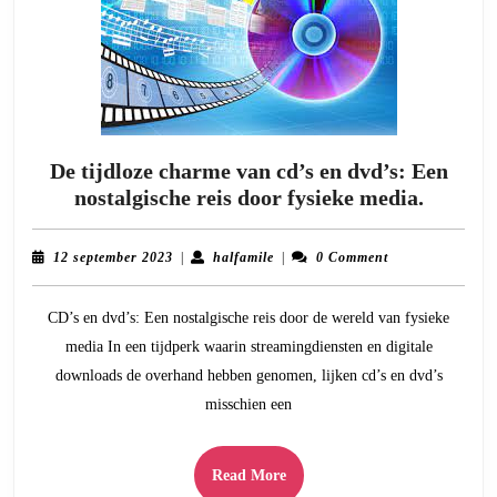
De tijdloze charme van cd’s en dvd’s: Een
De
nostalgische reis door fysieke media.
tijdloze
charme
12
halfamile
12 september 2023
|
halfamile
|
0 Comment
van
september
2023
cd’s
CD’s en dvd’s: Een nostalgische reis door de wereld van fysieke
en
media In een tijdperk waarin streamingdiensten en digitale
dvd’s:
downloads de overhand hebben genomen, lijken cd’s en dvd’s
Een
misschien een
nostalg
reis
door
Read
Read More
fysieke