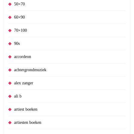
50×70
60×90
70×100
90s
accordeon
achtergrondmuziek
alex zanger
ali b
artiest boeken
artiesten boeken