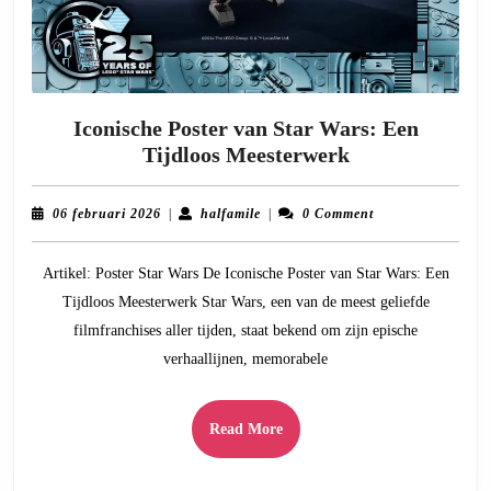
Iconische Poster van Star Wars: Een
Iconische
Tijdloos Meesterwerk
Poster
van
06
halfamile
06 februari 2026
|
halfamile
|
0 Comment
Star
februari
2026
Wars:
Artikel: Poster Star Wars De Iconische Poster van Star Wars: Een
Een
Tijdloos Meesterwerk Star Wars, een van de meest geliefde
Tijdloos
filmfranchises aller tijden, staat bekend om zijn epische
Meesterwerk
verhaallijnen, memorabele
Read
Read More
More