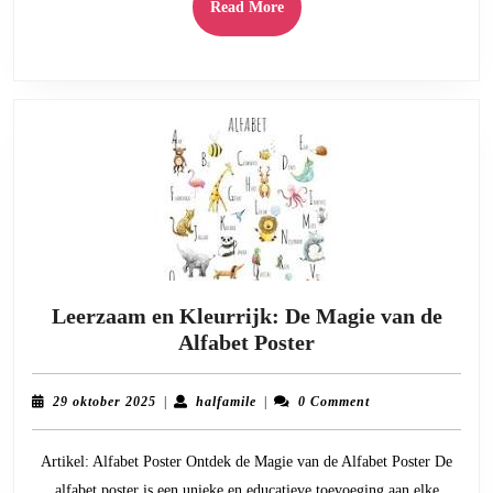
Read
Read More
More
Leerzaam en Kleurrijk: De Magie van de
Leerzaam
Alfabet Poster
en
Kleurrijk:
29
halfamile
29 oktober 2025
|
halfamile
|
0 Comment
De
oktober
2025
Magie
Artikel: Alfabet Poster Ontdek de Magie van de Alfabet Poster De
van
alfabet poster is een unieke en educatieve toevoeging aan elke