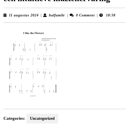
11
halfamile
11 augustus 2024
|
halfamile
|
0 Comment
|
18:58
augustus
2024
Categories:
Uncategorized