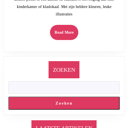
de
kinderkamer of klaslokaal. Met zijn heldere kleuren, leuke
Alfabet
illustraties
Poster
Read
Read More
More
ZOEKEN
Zoeken
LAATSTE ARTIKELEN