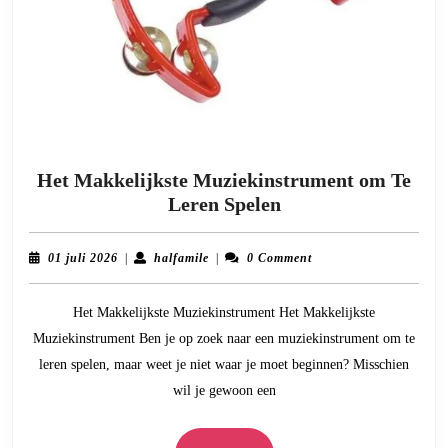
Het Makkelijkste Muziekinstrument om Te
Het
Leren Spelen
Makkelijkste
Muziekinstrument
01
halfamile
01 juli 2026
|
halfamile
|
0 Comment
om
juli
2026
Te
Het Makkelijkste Muziekinstrument Het Makkelijkste
Leren
Muziekinstrument Ben je op zoek naar een muziekinstrument om te
Spelen
leren spelen, maar weet je niet waar je moet beginnen? Misschien
wil je gewoon een