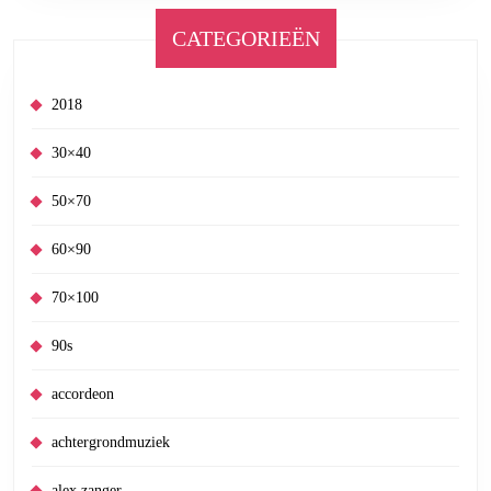
CATEGORIEËN
2018
30×40
50×70
60×90
70×100
90s
accordeon
achtergrondmuziek
alex zanger