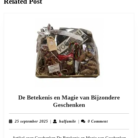
Related Post
De Betekenis en Magie van Bijzondere
De
Geschenken
Betekenis
en
25
halfamile
25 september 2025
|
halfamile
|
0 Comment
Magie
september
2025
van