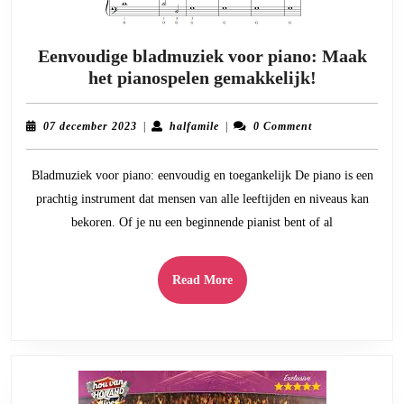
Eenvoudige bladmuziek voor piano: Maak
Eenvoudig
het pianospelen gemakkelijk!
bladmuzie
voor
07
halfamile
07 december 2023
|
halfamile
|
0 Comment
piano:
december
2023
Maak
Bladmuziek voor piano: eenvoudig en toegankelijk De piano is een
het
prachtig instrument dat mensen van alle leeftijden en niveaus kan
pianospele
bekoren. Of je nu een beginnende pianist bent of al
gemakkelij
Read
Read More
More