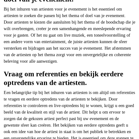
Bij het inhuren van artiesten voor je evenement is het essentieel om
artiesten te zoeken die passen bij het thema of doel van je evenement.
Door artiesten te kiezen die aansluiten bij het thema of de boodschap die je
wilt overbrengen, creëer je een samenhangende en meeslepende ervaring
voor je gasten. Of het nu gaat om live muziek, een toneelvoorstelling of
een andere vorm van entertainment, de juiste artiesten kunnen de sfeer
versterken en bijdragen aan het succes van je evenement. Het afstemmen
van de artiesten op het thema zorgt voor een onvergetelijke en coherente
beleving voor alle aanwezigen.
Vraag om referenties en bekijk eerdere
optredens van de artiesten.
Een belangrijke tip bij het inhuren van artiesten is om altijd om referenties
te vragen en eerdere optredens van de artiesten te bekijken. Door
referenties te controleren en live-optredens bij te wonen, krijgt u een goed
beeld van de kwaliteit en stijl van de artiest. Dit helpt u om ervoor te
zorgen dat de gekozen artiest perfect past bij uw evenement en de
gewenste sfeer kan creëren. Het bekijken van eerdere optredens geeft u
ook een idee van hoe de artiest in staat is om het publiek te betrekken en
een onvergetelijke ervaring te bieden. Het is essentieel om deze stappen te