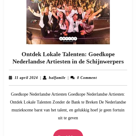
Ontdek Lokale Talenten: Goedkope
Ont
Nederlandse Artiesten in de Schijnwerpers
Loka
Tale
11
halfamile
11 april 2024
|
halfamile
|
0 Comment
Goe
april
2024
Nede
Goedkope Nederlandse Artiesten Goedkope Nederlandse Artiesten:
Arti
Ontdek Lokale Talenten Zonder de Bank te Breken De Nederlandse
in
muziekscene barst van het talent, en gelukkig hoef je geen fortuin
de
uit te geven
Schi