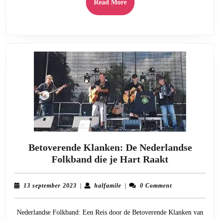
Read
Read More
More
Betoverende Klanken: De Nederlandse
Betoverend
Folkband die je Hart Raakt
Klanken:
De
13
halfamile
13 september 2023
|
halfamile
|
0 Comment
Nederlands
september
2023
Folkband
Nederlandse Folkband: Een Reis door de Betoverende Klanken van
die