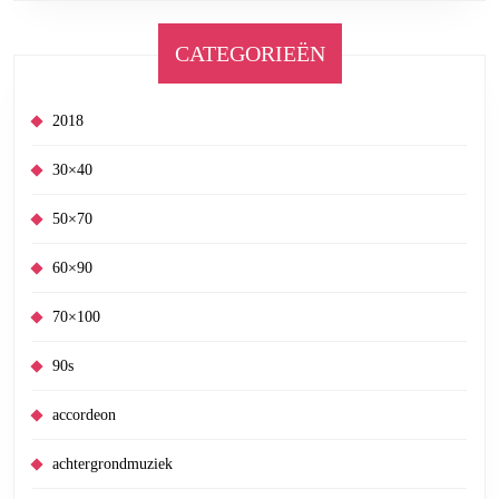
CATEGORIEËN
2018
30×40
50×70
60×90
70×100
90s
accordeon
achtergrondmuziek