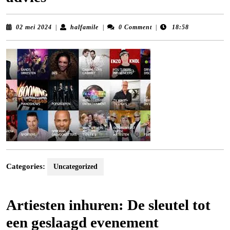
02
halfamile
02 mei 2024
|
halfamile
|
0 Comment
|
18:58
mei
2024
Categories:
Uncategorized
Artiesten inhuren: De sleutel tot
een geslaagd evenement