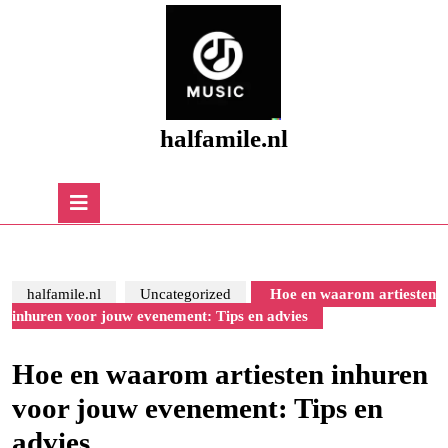
Skip
to
content
Skip
to
content
halfamile.nl
Open
Button
halfamile.nl
Uncategorized
Hoe en waarom artiesten
inhuren voor jouw evenement: Tips en advies
Hoe en waarom artiesten inhuren
voor jouw evenement: Tips en
advies