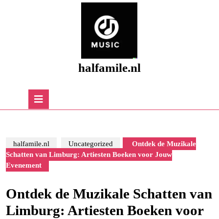
Skip
to
content
Skip
to
content
halfamile.nl
Open
Button
halfamile.nl
Uncategorized
Ontdek de Muzikale
Schatten van Limburg: Artiesten Boeken voor Jouw
Evenement
Ontdek de Muzikale Schatten van
Limburg: Artiesten Boeken voor