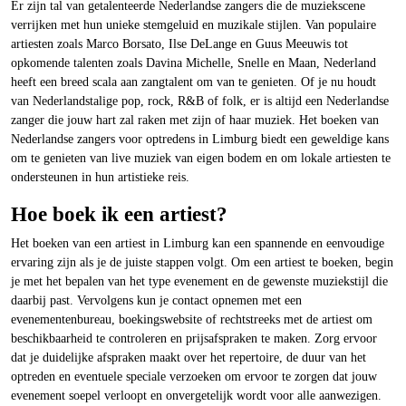
Er zijn tal van getalenteerde Nederlandse zangers die de muziekscene
verrijken met hun unieke stemgeluid en muzikale stijlen. Van populaire
artiesten zoals Marco Borsato, Ilse DeLange en Guus Meeuwis tot
opkomende talenten zoals Davina Michelle, Snelle en Maan, Nederland
heeft een breed scala aan zangtalent om van te genieten. Of je nu houdt
van Nederlandstalige pop, rock, R&B of folk, er is altijd een Nederlandse
zanger die jouw hart zal raken met zijn of haar muziek. Het boeken van
Nederlandse zangers voor optredens in Limburg biedt een geweldige kans
om te genieten van live muziek van eigen bodem en om lokale artiesten te
ondersteunen in hun artistieke reis.
Hoe boek ik een artiest?
Het boeken van een artiest in Limburg kan een spannende en eenvoudige
ervaring zijn als je de juiste stappen volgt. Om een artiest te boeken, begin
je met het bepalen van het type evenement en de gewenste muziekstijl die
daarbij past. Vervolgens kun je contact opnemen met een
evenementenbureau, boekingswebsite of rechtstreeks met de artiest om
beschikbaarheid te controleren en prijsafspraken te maken. Zorg ervoor
dat je duidelijke afspraken maakt over het repertoire, de duur van het
optreden en eventuele speciale verzoeken om ervoor te zorgen dat jouw
evenement soepel verloopt en onvergetelijk wordt voor alle aanwezigen.