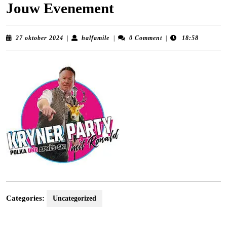
Jouw Evenement
27
halfamile
27 oktober 2024
|
halfamile
|
0 Comment
|
18:58
oktober
2024
Categories:
Uncategorized