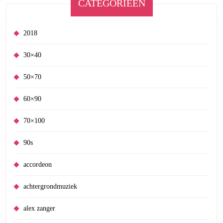
CATEGORIEËN
2018
30×40
50×70
60×90
70×100
90s
accordeon
achtergrondmuziek
alex zanger