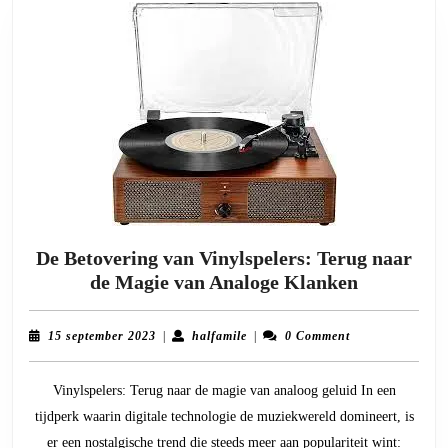
De Betovering van Vinylspelers: Terug naar
De
de Magie van Analoge Klanken
Betoverin
van
15
halfamile
15 september 2023
|
halfamile
|
0 Comment
Vinylspele
september
2023
Terug
Vinylspelers: Terug naar de magie van analoog geluid In een
naar
tijdperk waarin digitale technologie de muziekwereld domineert, is
de
er een nostalgische trend die steeds meer aan populariteit wint: