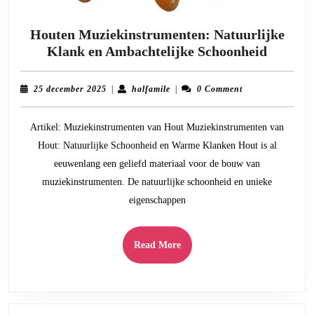
Houten Muziekinstrumenten: Natuurlijke
Houten
Klank en Ambachtelijke Schoonheid
Muziek
Natuurl
25
halfamile
25 december 2025
|
halfamile
|
0 Comment
Klank
december
2025
en
Artikel: Muziekinstrumenten van Hout Muziekinstrumenten van
Ambach
Hout: Natuurlijke Schoonheid en Warme Klanken Hout is al
Schoon
eeuwenlang een geliefd materiaal voor de bouw van
muziekinstrumenten. De natuurlijke schoonheid en unieke
eigenschappen
Read
Read More
More