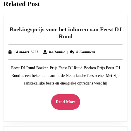
Related Post
Boekingsprijs voor het inhuren van Feest DJ
Boekingsprijs
Ruud
voor
het
14
halfamile
14 maart 2025
|
halfamile
|
0 Comment
inhuren
maart
2025
van
Feest DJ Ruud Boeken Prijs Feest DJ Ruud Boeken Prijs Feest DJ
Feest
Ruud is een bekende naam in de Nederlandse feestscene. Met zijn
DJ
aanstekelijke beats en energieke optredens weet hij
Ruud
Read
Read More
More