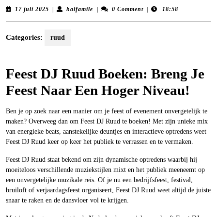
17
halfamile
17 juli 2025
|
halfamile
|
0 Comment
|
18:58
juli
2025
Categories:
ruud
Feest DJ Ruud Boeken: Breng Je
Feest Naar Een Hoger Niveau!
Ben je op zoek naar een manier om je feest of evenement onvergetelijk te
maken? Overweeg dan om Feest DJ Ruud te boeken! Met zijn unieke mix
van energieke beats, aanstekelijke deuntjes en interactieve optredens weet
Feest DJ Ruud keer op keer het publiek te verrassen en te vermaken.
Feest DJ Ruud staat bekend om zijn dynamische optredens waarbij hij
moeiteloos verschillende muziekstijlen mixt en het publiek meeneemt op
een onvergetelijke muzikale reis. Of je nu een bedrijfsfeest, festival,
bruiloft of verjaardagsfeest organiseert, Feest DJ Ruud weet altijd de juiste
snaar te raken en de dansvloer vol te krijgen.