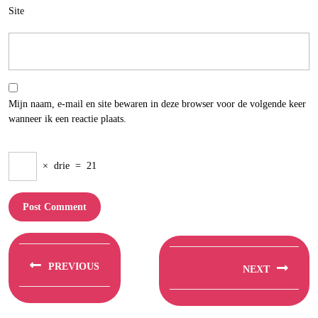
Site
Mijn naam, e-mail en site bewaren in deze browser voor de volgende keer
wanneer ik een reactie plaats.
×
drie
=
21
Berichtnavigatie
PREVIOUS
NEXT
Previous
Next
post:
post: