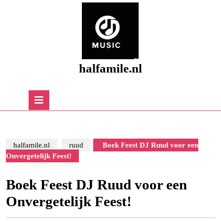
Skip
to
content
Skip
to
content
halfamile.nl
Open
Button
halfamile.nl
ruud
Boek Feest DJ Ruud voor een
Onvergetelijk Feest!
Boek Feest DJ Ruud voor een
Onvergetelijk Feest!