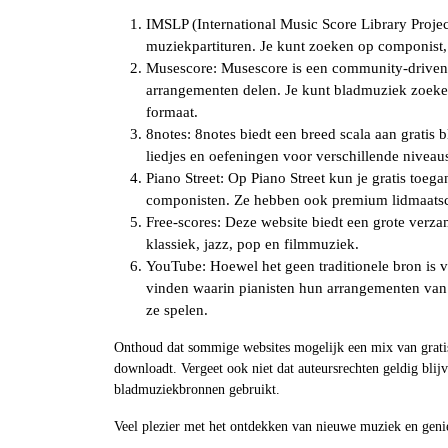
IMSLP (International Music Score Library Project
muziekpartituren. Je kunt zoeken op componist, t
Musescore: Musescore is een community-driven
arrangementen delen. Je kunt bladmuziek zoeke
formaat.
8notes: 8notes biedt een breed scala aan gratis 
liedjes en oefeningen voor verschillende niveau
Piano Street: Op Piano Street kun je gratis toeg
componisten. Ze hebben ook premium lidmaatsch
Free-scores: Deze website biedt een grote verza
klassiek, jazz, pop en filmmuziek.
YouTube: Hoewel het geen traditionele bron is v
vinden waarin pianisten hun arrangementen van 
ze spelen.
Onthoud dat sommige websites mogelijk een mix van gratis 
downloadt. Vergeet ook niet dat auteursrechten geldig blij
bladmuziekbronnen gebruikt.
Veel plezier met het ontdekken van nieuwe muziek en genie