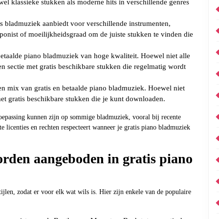
wel klassieke stukken als moderne hits in verschillende genres
tis bladmuziek aanbiedt voor verschillende instrumenten,
onist of moeilijkheidsgraad om de juiste stukken te vinden die
s betaalde piano bladmuziek van hoge kwaliteit. Hoewel niet alle
een sectie met gratis beschikbare stukken die regelmatig wordt
een mix van gratis en betaalde piano bladmuziek. Hoewel niet
 met gratis beschikbare stukken die je kunt downloaden.
toepassing kunnen zijn op sommige bladmuziek, vooral bij recente
te licenties en rechten respecteert wanneer je gratis piano bladmuziek
orden aangeboden in gratis piano
jlen, zodat er voor elk wat wils is. Hier zijn enkele van de populaire