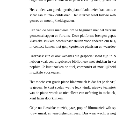
beginnende pianist bent of al jaren ervaring hebt, gratis p
Het vinden van goede, gratis piano bladmuziek kan soms ee
schat aan muziek ontdekken. Het internet biedt talloze web
genres en moeilijkheidsgraden.
Een van de beste manieren om te beginnen met het verkenn
gemeenschappen en forums. Deze platforms brengen gepass
klassieke stukken beschikbaar stellen voor anderen om te 
in contact komen met gelijkgestemde pianisten en waardevol
Daarnaast zijn er ook websites die gespecialiseerd zijn in 
hebben vaak een uitgebreide bibliotheek met stukken in ve
pophits. Je kunt zoeken op titel, componist of moeilijkhei
muzikale voorkeuren.
Het mooie van gratis piano bladmuziek is dat het je de vrij
te geven. Je kunt spelen wat je leuk vindt, nieuwe technie
van de piano wordt zo niet alleen een oefening in techniek
kunt laten doorklinken.
Of je nu klassieke muziek, jazz, pop of filmmuziek wilt spe
jouw smaak en vaardigheidsniveau. Dus waar wacht je nog 