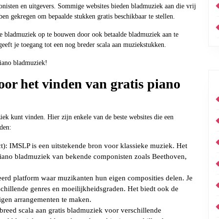
onisten en uitgevers. Sommige websites bieden bladmuziek aan die vrij
bben gekregen om bepaalde stukken gratis beschikbaar te stellen.
ctie bladmuziek op te bouwen door ook betaalde bladmuziek aan te
geeft je toegang tot een nog breder scala aan muziekstukken.
piano bladmuziek!
oor het vinden van gratis piano
iek kunt vinden. Hier zijn enkele van de beste websites die een
den:
t): IMSLP is een uitstekende bron voor klassieke muziek. Het
ef piano bladmuziek van bekende componisten zoals Beethoven,
rd platform waar muzikanten hun eigen composities delen. Je
schillende genres en moeilijkheidsgraden. Het biedt ook de
 eigen arrangementen te maken.
 breed scala aan gratis bladmuziek voor verschillende