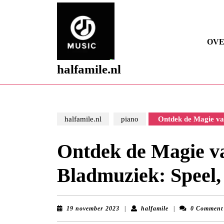
Skip
to
content
Skip
OVE
to
content
halfamile.nl
halfamile.nl
piano
Ontdek de Magie van
Ontdek de Magie va
Bladmuziek: Speel,
19
halfamile
19 november 2023
|
halfamile
|
0 Comment
november