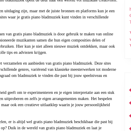
iano bladmuziek opent de deur naar een wereld vol muzikale creativiteit.
n uitdaging zijn, maar met de juiste bronnen en platforms kun je een
sites waar je gratis piano bladmuziek kunt vinden in verschillende
en van gratis piano bladmuziek is door gebruik te maken van online
ioneerde muzikanten samen die hun eigen composities delen of
gebruiken. Hier kun je niet alleen nieuwe muziek ontdekken, maar ook
le tips en adviezen krijgen.
het verzamelen en aanbieden van gratis piano bladmuziek. Deze sites
rschillende genres, variërend van klassieke meesterwerken tot moderne
dsgraad om bladmuziek te vinden die past bij jouw speelniveau en
heid geeft om te experimenteren en je eigen interpretatie aan een stuk
ken uitproberen en zelfs je eigen arrangementen maken. Het bespelen
, maar ook een creatieve uitlaatklep waarin je jouw persoonlijkheid
len, er is altijd wel gratis piano bladmuziek beschikbaar die past bij
op? Duik in de wereld van gratis piano bladmuziek en laat je