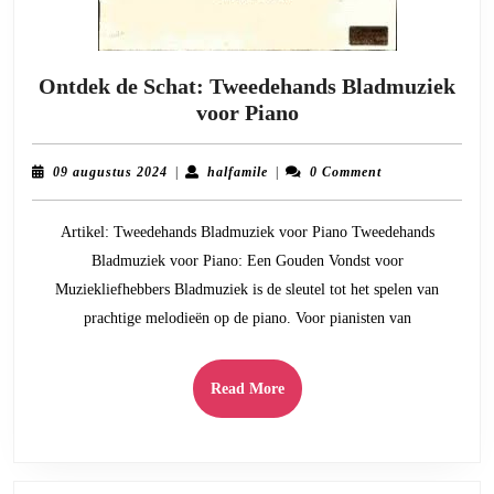
Ontdek de Schat: Tweedehands Bladmuziek
Ontdek
voor Piano
de
Schat:
09
halfamile
09 augustus 2024
|
halfamile
|
0 Comment
Tweedehands
augustus
2024
Bladmuziek
Artikel: Tweedehands Bladmuziek voor Piano Tweedehands
voor
Bladmuziek voor Piano: Een Gouden Vondst voor
Piano
Muziekliefhebbers Bladmuziek is de sleutel tot het spelen van
prachtige melodieën op de piano. Voor pianisten van
Read
Read More
More