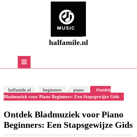
Skip
to
content
Skip
to
content
halfamile.nl
Open
Button
halfamile.nl
beginners
,
piano
Ontdek
Bladmuziek voor Piano Beginners: Een Stapsgewijze Gids
Ontdek Bladmuziek voor Piano
Beginners: Een Stapsgewijze Gids