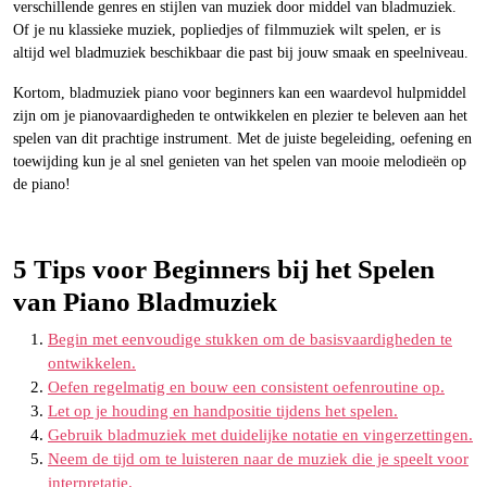
verschillende genres en stijlen van muziek door middel van bladmuziek.
Of je nu klassieke muziek, popliedjes of filmmuziek wilt spelen, er is
altijd wel bladmuziek beschikbaar die past bij jouw smaak en speelniveau.
Kortom, bladmuziek piano voor beginners kan een waardevol hulpmiddel
zijn om je pianovaardigheden te ontwikkelen en plezier te beleven aan het
spelen van dit prachtige instrument. Met de juiste begeleiding, oefening en
toewijding kun je al snel genieten van het spelen van mooie melodieën op
de piano!
5 Tips voor Beginners bij het Spelen
van Piano Bladmuziek
Begin met eenvoudige stukken om de basisvaardigheden te
ontwikkelen.
Oefen regelmatig en bouw een consistent oefenroutine op.
Let op je houding en handpositie tijdens het spelen.
Gebruik bladmuziek met duidelijke notatie en vingerzettingen.
Neem de tijd om te luisteren naar de muziek die je speelt voor
interpretatie.