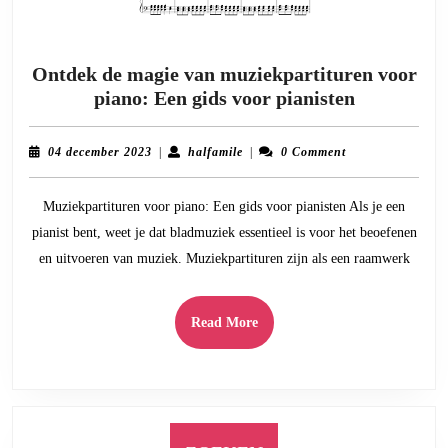
Ontdek de magie van muziekpartituren voor
Ontdek
piano: Een gids voor pianisten
de
magie
04
halfamile
04 december 2023
|
halfamile
|
0 Comment
van
december
2023
muziekpar
Muziekpartituren voor piano: Een gids voor pianisten Als je een
voor
pianist bent, weet je dat bladmuziek essentieel is voor het beoefenen
piano:
en uitvoeren van muziek. Muziekpartituren zijn als een raamwerk
Een
gids
voor
Read
Read More
pianisten
More