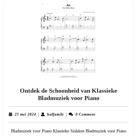
Ontdek de Schoonheid van Klassieke
Ontdek
Bladmuziek voor Piano
de
Schoonheid
25
halfamile
25 mei 2024
|
halfamile
|
0 Comment
van
mei
2024
Klassieke
Bladmuziek voor Piano Klassieke Stukken Bladmuziek voor Piano
Bladmuziek