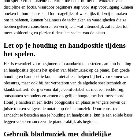
hun spel. Een consistente oefenroutine helpt bij het ontwikkelen van
discipline en focus, waardoor beginners stap voor stap vooruitgang kunnen
boeken in hun pianospel. Door dagelijks of wekelijks tijd vrij te maken
om te oefenen, kunnen beginners de technieken en vaardigheden die ze
hebben geleerd consolideren en verfijnen, wat uiteindelijk zal leiden tot
meer voldoening en plezier tijdens het spelen van de piano.
Let op je houding en handpositie tijdens
het spelen.
Het is essentieel voor beginners om aandacht te besteden aan hun houding
en handpositie tijdens het spelen van bladmuziek op de piano. Een goede
houding en handpositie kunnen niet alleen helpen bij het voorkomen van
blessures, maar ook bij het verbeteren van de algehele speeltechniek en
klankkwaliteit. Zorg ervoor dat je comfortabel zit met een rechte rug,
ontspannen schouders en armen op gelijke hoogte met het toetsenbord.
Houd je handen in een lichte boogpositie en plaats je vingers boven de
juiste toetsen volgens de notatie op de bladmuziek. Door consistent
aandacht te besteden aan je houding en handpositie, kun je een solide basis
leggen voor een succesvolle pianopraktijk als beginner.
Gebruik bladmuziek met duidelijke