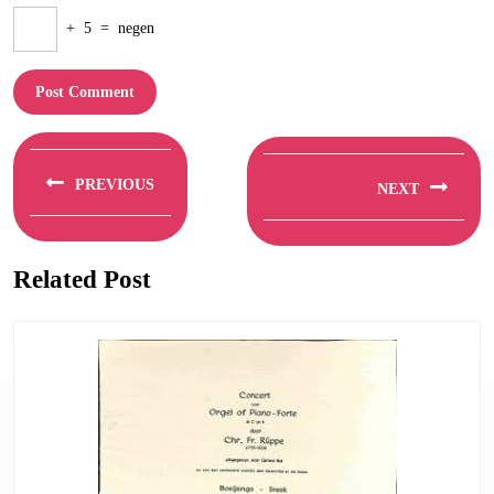
+
5
=
negen
Berichtnavigatie
PREVIOUS
NEXT
Previous
Next
post:
post:
Related Post