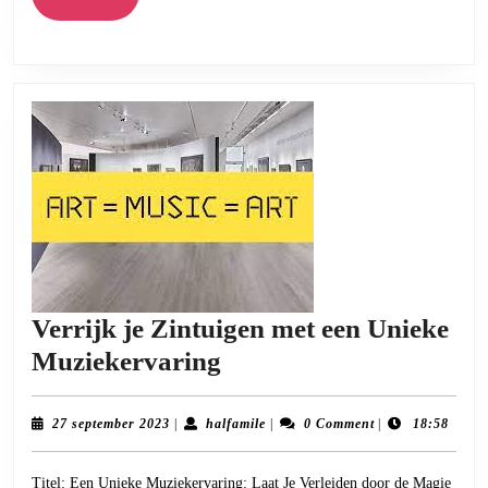
Taal
More
Verrijk je Zintuigen met een Unieke
Verrijk
Muziekervaring
je
Zintuigen
27
halfamile
27 september 2023
|
halfamile
|
0 Comment
|
18:58
september
met
2023
Titel: Een Unieke Muziekervaring: Laat Je Verleiden door de Magie