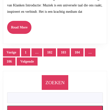
een
van Klanken Introductie: Muziek is een universele taal die ons raakt,
Unieke
inspireert en verbindt. Het is een krachtig medium dat
Muziekervaring
Read
Read More
More
Posts
Vorige
1
…
102
103
104
…
pagination
106
Volgende
ZOEKEN