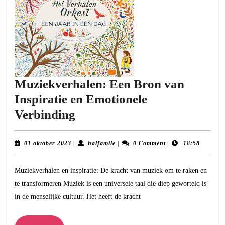
Muziekverhalen: Een Bron van
Inspiratie en Emotionele
Muziekverhalen:
Verbinding
Een
Bron
01
halfamile
01 oktober 2023
|
halfamile
|
0 Comment
|
18:58
oktober
van
2023
Muziekverhalen en inspiratie: De kracht van muziek om te raken en
Inspiratie
te transformeren Muziek is een universele taal die diep geworteld is
en
in de menselijke cultuur. Het heeft de kracht
Emotionele
Verbinding