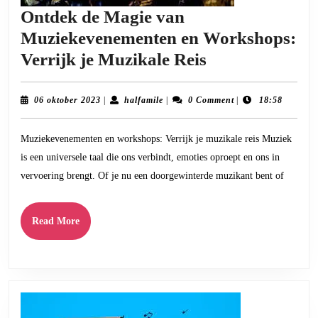
Ontdek de Magie van
Muziekevenementen en Workshops:
Ontdek
Verrijk je Muzikale Reis
de
Magie
06
halfamile
06 oktober 2023
|
halfamile
|
0 Comment
|
18:58
oktober
van
2023
Muziekevenementen en workshops: Verrijk je muzikale reis Muziek
Muziekevenem
is een universele taal die ons verbindt, emoties oproept en ons in
en
vervoering brengt. Of je nu een doorgewinterde muzikant bent of
Workshops:
Verrijk
Read
Read More
je
More
Muzikale
Reis