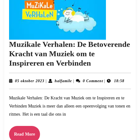
Muzikale Verhalen: De Betoverende
Kracht van Muziek om te
Muzikale
Inspireren en Verbinden
Verhalen:
De
05
halfamile
05 oktober 2023
|
halfamile
|
0 Comment
|
18:58
oktober
Betoverende
2023
Muzikale Verhalen: De Kracht van Muziek om te Inspireren en te
Kracht
Verbinden Muziek is meer dan alleen een opeenvolging van tonen en
van
ritmes. Het is een taal die ons in
Muziek
om
Read
Read More
te