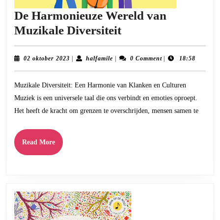
De Harmonieuze Wereld van
De
Muzikale Diversiteit
Harmonieuze
Wereld
02
halfamile
02 oktober 2023
|
halfamile
|
0 Comment
|
18:58
oktober
van
2023
Muzikale Diversiteit: Een Harmonie van Klanken en Culturen
Muzikale
Muziek is een universele taal die ons verbindt en emoties oproept.
Diversiteit
Het heeft de kracht om grenzen te overschrijden, mensen samen te
Read
Read More
More