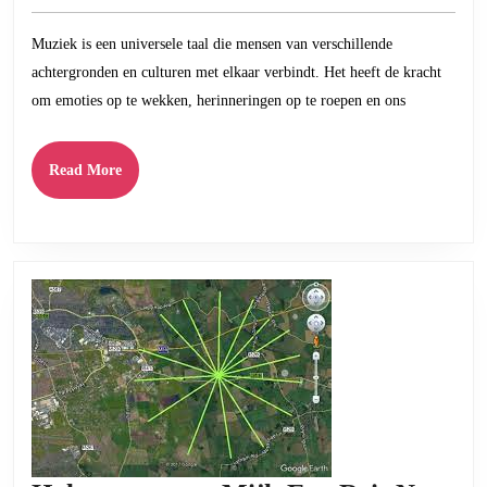
september
voor
2023
Muziek is een universele taal die mensen van verschillende
Muzie
achtergronden en culturen met elkaar verbindt. Het heeft de kracht
Delen:
om emoties op te wekken, herinneringen op te roepen en ons
Verbi
door
Read
Read More
Klank
More