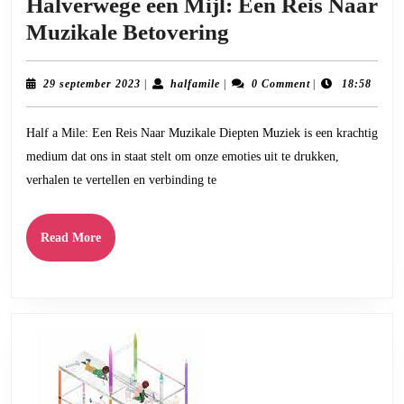
Halverwege een Mijl: Een Reis Naar
Halverwege
Muzikale Betovering
een
Mijl:
29
halfamile
29 september 2023
|
halfamile
|
0 Comment
|
18:58
september
Een
2023
Half a Mile: Een Reis Naar Muzikale Diepten Muziek is een krachtig
Reis
medium dat ons in staat stelt om onze emoties uit te drukken,
Naar
verhalen te vertellen en verbinding te
Muzikale
Betovering
Read
Read More
More