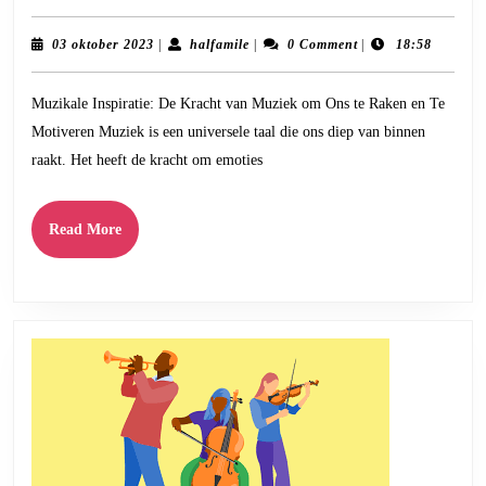
Betoverende
Kracht
03
halfamile
03 oktober 2023
|
halfamile
|
0 Comment
|
18:58
oktober
van
2023
Muzikale Inspiratie: De Kracht van Muziek om Ons te Raken en Te
Muzikale
Motiveren Muziek is een universele taal die ons diep van binnen
Inspiratie:
raakt. Het heeft de kracht om emoties
Een
Reis
Read
Read More
naar
More
Emotie
en
Creativiteit