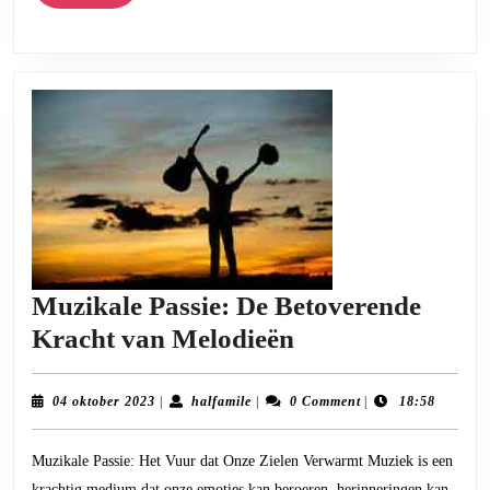
More
Inspireren
en
Verbinden
Muzikale Passie: De Betoverende
Muzikale
Kracht van Melodieën
Passie:
De
04
halfamile
04 oktober 2023
|
halfamile
|
0 Comment
|
18:58
oktober
Betoverende
2023
Muzikale Passie: Het Vuur dat Onze Zielen Verwarmt Muziek is een
Kracht
krachtig medium dat onze emoties kan beroeren, herinneringen kan