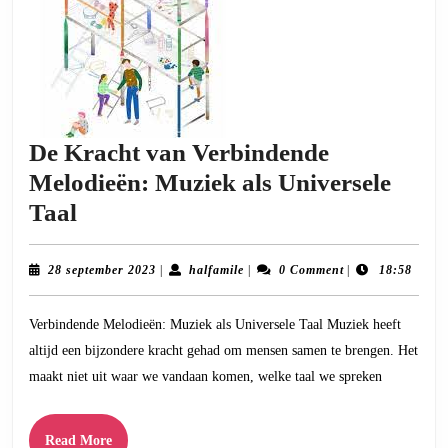
De Kracht van Verbindende
Melodieën: Muziek als Universele
De
Taal
Kracht
van
28
halfamile
28 september 2023
|
halfamile
|
0 Comment
|
18:58
september
Verbindende
2023
Verbindende Melodieën: Muziek als Universele Taal Muziek heeft
Melodieën:
altijd een bijzondere kracht gehad om mensen samen te brengen. Het
Muziek
maakt niet uit waar we vandaan komen, welke taal we spreken
als
Universele
Read
Read More