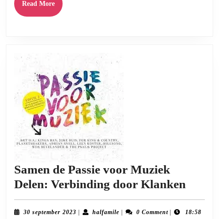
Read
Read More
More
Samen de Passie voor Muziek
Same
Delen: Verbinding door Klanken
de
Passie
30
halfamile
30 september 2023
|
halfamile
|
0 Comment
|
18:58