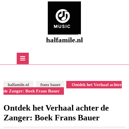
Skip
to
content
Skip
to
content
halfamile.nl
Open
Button
halfamile.nl
frans bauer
Ontdek het Verhaal achter
de Zanger: Boek Frans Bauer
Ontdek het Verhaal achter de
Zanger: Boek Frans Bauer