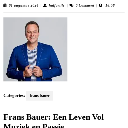
01
halfamile
01 augustus 2024
|
halfamile
|
0 Comment
|
18:58
augustus
2024
Categories:
frans bauer
Frans Bauer: Een Leven Vol
Muziek en Passie