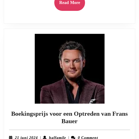
Read
Read More
More
Boekingsprijs voor een Optreden van Frans
Boekingsprijs
Bauer
voor
een
21
halfamile
21 juni 2024
|
halfamile
|
0 Comment