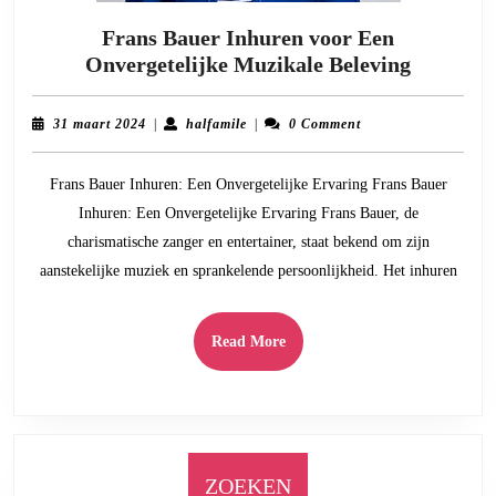
Frans Bauer Inhuren voor Een
Frans
Onvergetelijke Muzikale Beleving
Bauer
Inhuren
31
halfamile
31 maart 2024
|
halfamile
|
0 Comment
voor
maart
2024
Een
Frans Bauer Inhuren: Een Onvergetelijke Ervaring Frans Bauer
Onverget
Inhuren: Een Onvergetelijke Ervaring Frans Bauer, de
Muzikal
charismatische zanger en entertainer, staat bekend om zijn
Beleving
aanstekelijke muziek en sprankelende persoonlijkheid. Het inhuren
Read
Read More
More
ZOEKEN