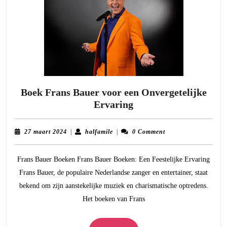
Boek Frans Bauer voor een Onvergetelijke
Boek
Ervaring
Frans
Bauer
27
halfamile
27 maart 2024
|
halfamile
|
0 Comment
voor
maart
2024
een
Frans Bauer Boeken Frans Bauer Boeken: Een Feestelijke Ervaring
Onvergetelijke
Frans Bauer, de populaire Nederlandse zanger en entertainer, staat
Ervaring
bekend om zijn aanstekelijke muziek en charismatische optredens.
Het boeken van Frans