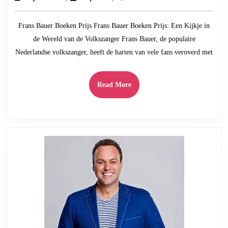
Optreden
juni
2024
van
Frans Bauer Boeken Prijs Frans Bauer Boeken Prijs: Een Kijkje in
Frans
de Wereld van de Volkszanger Frans Bauer, de populaire
Bauer
Nederlandse volkszanger, heeft de harten van vele fans veroverd met
Read
Read More
More