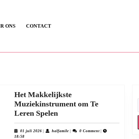
R ONS
CONTACT
Het Makkelijkste
Muziekinstrument om Te
Het
Leren Spelen
Makkelijkste
Muziekinstrument
01
halfamile
01 juli 2026
|
halfamile
|
0 Comment
|
juli
18:58