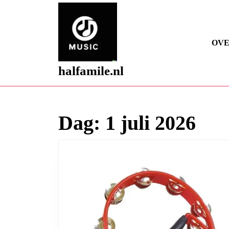
Skip
to
content
Skip
OVE
to
content
halfamile.nl
Dag:
1 juli 2026