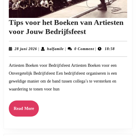
Tips voor het Boeken van Artiesten
Tips
voor Jouw Bedrijfsfeest
voor
het
28
halfamile
28 juni 2026
|
halfamile
|
0 Comment
|
18:58
juni
Boeken
2026
Artiesten Boeken voor Bedrijfsfeest Artiesten Boeken voor een
van
Onvergetelijk Bedrijfsfeest Een bedrijfsfeest organiseren is een
Artiesten
geweldige manier om de band tussen collega’s te versterken en
voor
waardering te tonen voor hun
Jouw
Bedrijfsfeest
Read
Read More
More