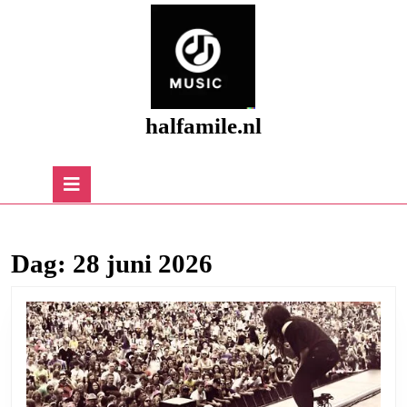
Skip
to
content
Skip
to
content
halfamile.nl
Open
Button
Dag:
28 juni 2026